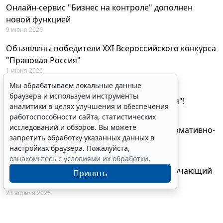
Онлайн-сервис "Бизнес на контроле" дополнен
новой функцией
9 июня 2026
Объявлены победители XXI Всероссийского конкурса
"Правовая Россия"
1 июня 2026
Мы обрабатываем локальные данные
29 мая будут объявлены лауреаты XXI
браузера и используем инструменты
Всероссийского конкурса "Правовая Россия"!
аналитики в целях улучшения и обеспечения
27 мая 2026
работоспособности сайта, статистических
исследований и обзоров. Вы можете
AI-ассистент Искра теперь анализирует нормативно-
запретить обработку указанных данных в
техническую документацию
настройках браузера. Пожалуйста,
28 апреля 2026
ознакомьтесь с условиями их обработки
.
"ГАРАНТ Электронный экспресс" провел обучающий
Принять
вебинар по работе с AI-ассистентом Искра
23 апреля 2026