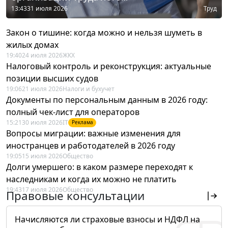
13:43
31 июля 2026
Труд
Закон о тишине: когда можно и нельзя шуметь в
жилых домах
19:40
24 июля 2026
ЖКХ
Налоговый контроль и реконструкция: актуальные
позиции высших судов
19:06
21 июля 2026
Налоги и бухучет
Документы по персональным данным в 2026 году:
полный чек-лист для операторов
15:21
30 июля 2026
IT
Реклама
Вопросы миграции: важные изменения для
иностранцев и работодателей в 2026 году
19:05
15 июля 2026
Общество
Долги умершего: в каком размере переходят к
наследникам и когда их можно не платить
19:43
17 июля 2026
Общество
Правовые консультации
Начисляются ли страховые взносы и НДФЛ на