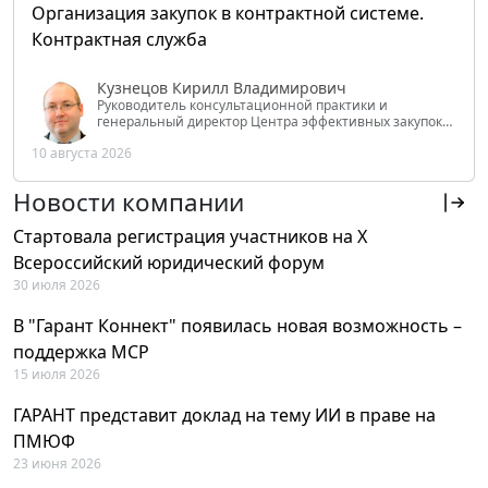
Организация закупок в контрактной системе.
Контрактная служба
Кузнецов Кирилл Владимирович
Руководитель консультационной практики и
генеральный директор Центра эффективных закупок
Tendery.ru, ведущий эксперт РАНХиГС при Президенте
10 августа 2026
РФ
Новости компании
Стартовала регистрация участников на X
Всероссийский юридический форум
30 июля 2026
В "Гарант Коннект" появилась новая возможность –
поддержка MCP
15 июля 2026
ГАРАНТ представит доклад на тему ИИ в праве на
ПМЮФ
23 июня 2026