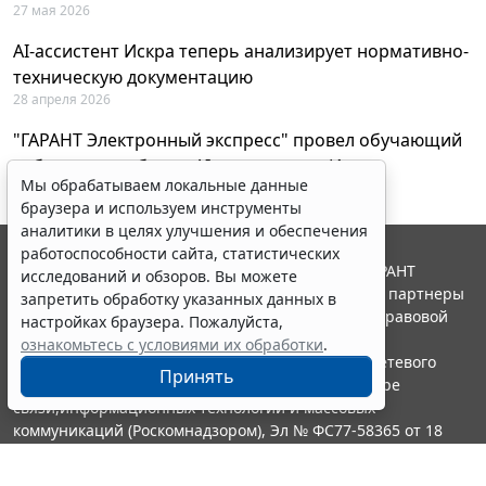
27 мая 2026
AI-ассистент Искра теперь анализирует нормативно-
техническую документацию
28 апреля 2026
"ГАРАНТ Электронный экспресс" провел обучающий
вебинар по работе с AI-ассистентом Искра
Мы обрабатываем локальные данные
23 апреля 2026
браузера и используем инструменты
аналитики в целях улучшения и обеспечения
работоспособности сайта, статистических
© ООО "НПП "ГАРАНТ-СЕРВИС", 2026. Система ГАРАНТ
исследований и обзоров. Вы можете
выпускается с 1990 года. Компания "Гарант" и ее партнеры
запретить обработку указанных данных в
являются участниками Российской ассоциации правовой
настройках браузера. Пожалуйста,
информации ГАРАНТ.
ознакомьтесь с условиями их обработки
.
Портал ГАРАНТ.РУ зарегистрирован в качестве сетевого
Принять
издания Федеральной службой по надзору в сфере
связи,информационных технологий и массовых
коммуникаций (Роскомнадзором), Эл № ФС77-58365 от 18
июня 2014 года.