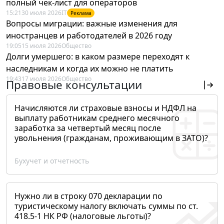
полный чек-лист для операторов
15:21
30 июля 2026
IT
Реклама
Вопросы миграции: важные изменения для
иностранцев и работодателей в 2026 году
19:05
15 июля 2026
Общество
Долги умершего: в каком размере переходят к
наследникам и когда их можно не платить
19:43
17 июля 2026
Общество
Правовые консультации
Начисляются ли страховые взносы и НДФЛ на
выплату работникам среднего месячного
заработка за четвертый месяц после
увольнения (гражданам, проживающим в ЗАТО)?
Бухучет и отчетность
Нужно ли в строку 070 декларации по
туристическому налогу включать суммы по ст.
418.5-1 НК РФ (налоговые льготы)?