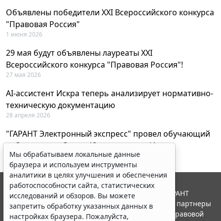
Объявлены победители XXI Всероссийского конкурса
"Правовая Россия"
1 июня 2026
29 мая будут объявлены лауреаты XXI
Всероссийского конкурса "Правовая Россия"!
27 мая 2026
AI-ассистент Искра теперь анализирует нормативно-
техническую документацию
28 апреля 2026
"ГАРАНТ Электронный экспресс" провел обучающий
вебинар по работе с AI-ассистентом Искра
Мы обрабатываем локальные данные
23 апреля 2026
браузера и используем инструменты
аналитики в целях улучшения и обеспечения
работоспособности сайта, статистических
© ООО "НПП "ГАРАНТ-СЕРВИС", 2026. Система ГАРАНТ
исследований и обзоров. Вы можете
выпускается с 1990 года. Компания "Гарант" и ее партнеры
запретить обработку указанных данных в
являются участниками Российской ассоциации правовой
настройках браузера. Пожалуйста,