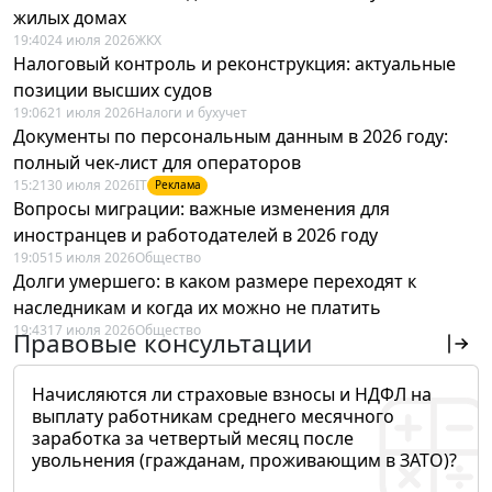
жилых домах
19:40
24 июля 2026
ЖКХ
Налоговый контроль и реконструкция: актуальные
позиции высших судов
19:06
21 июля 2026
Налоги и бухучет
Документы по персональным данным в 2026 году:
полный чек-лист для операторов
15:21
30 июля 2026
IT
Реклама
Вопросы миграции: важные изменения для
иностранцев и работодателей в 2026 году
19:05
15 июля 2026
Общество
Долги умершего: в каком размере переходят к
наследникам и когда их можно не платить
19:43
17 июля 2026
Общество
Правовые консультации
Начисляются ли страховые взносы и НДФЛ на
выплату работникам среднего месячного
заработка за четвертый месяц после
увольнения (гражданам, проживающим в ЗАТО)?