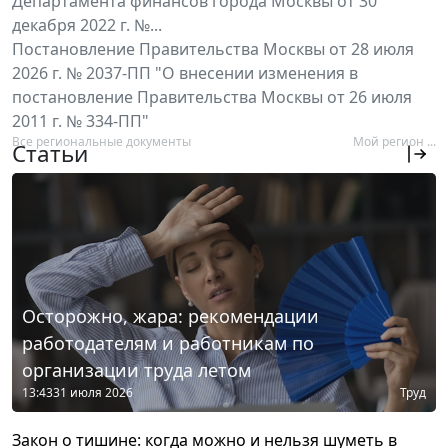
Департамента финансов города Москвы от 30
декабря 2022 г. №...
Постановление Правительства Москвы от 28 июля
2026 г. № 2037-ПП "О внесении изменения в
постановление Правительства Москвы от 26 июля
2011 г. № 334-ПП"
Все региональные документы
Мой регион ...
Статьи
Осторожно, жара: рекомендации
работодателям и работникам по
организации труда летом
13:43
31 июля 2026
Труд
Закон о тишине: когда можно и нельзя шуметь в