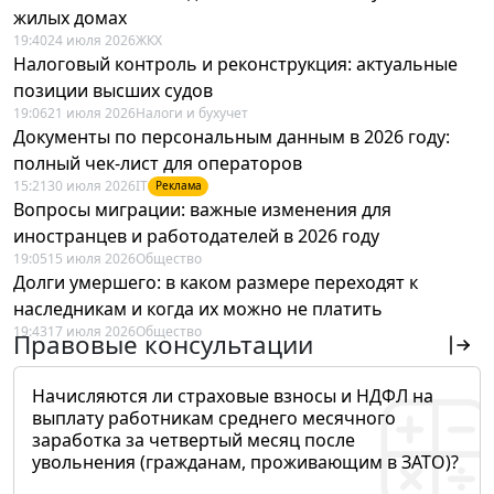
жилых домах
19:40
24 июля 2026
ЖКХ
Налоговый контроль и реконструкция: актуальные
позиции высших судов
19:06
21 июля 2026
Налоги и бухучет
Документы по персональным данным в 2026 году:
полный чек-лист для операторов
15:21
30 июля 2026
IT
Реклама
Вопросы миграции: важные изменения для
иностранцев и работодателей в 2026 году
19:05
15 июля 2026
Общество
Долги умершего: в каком размере переходят к
наследникам и когда их можно не платить
19:43
17 июля 2026
Общество
Правовые консультации
Начисляются ли страховые взносы и НДФЛ на
выплату работникам среднего месячного
заработка за четвертый месяц после
увольнения (гражданам, проживающим в ЗАТО)?