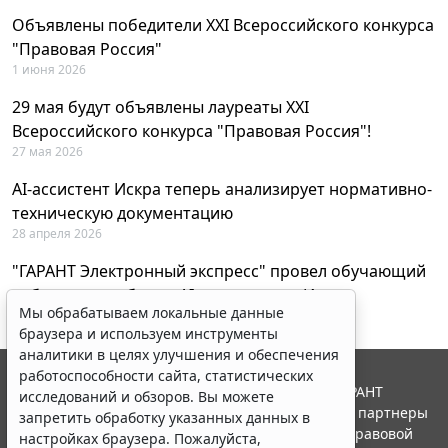
Объявлены победители XXI Всероссийского конкурса
"Правовая Россия"
1 июня 2026
29 мая будут объявлены лауреаты XXI
Всероссийского конкурса "Правовая Россия"!
27 мая 2026
AI-ассистент Искра теперь анализирует нормативно-
техническую документацию
28 апреля 2026
"ГАРАНТ Электронный экспресс" провел обучающий
вебинар по работе с AI-ассистентом Искра
Мы обрабатываем локальные данные
23 апреля 2026
браузера и используем инструменты
аналитики в целях улучшения и обеспечения
работоспособности сайта, статистических
© ООО "НПП "ГАРАНТ-СЕРВИС", 2026. Система ГАРАНТ
исследований и обзоров. Вы можете
выпускается с 1990 года. Компания "Гарант" и ее партнеры
запретить обработку указанных данных в
являются участниками Российской ассоциации правовой
настройках браузера. Пожалуйста,