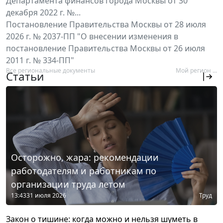
Департамента финансов города Москвы от 30
декабря 2022 г. №...
Постановление Правительства Москвы от 28 июля
2026 г. № 2037-ПП "О внесении изменения в
постановление Правительства Москвы от 26 июля
2011 г. № 334-ПП"
Все региональные документы
Мой регион ...
Статьи
Осторожно, жара: рекомендации
работодателям и работникам по
организации труда летом
13:43
31 июля 2026
Труд
Закон о тишине: когда можно и нельзя шуметь в