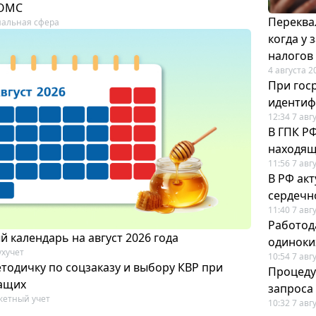
 ОМС
Переква
альная сфера
когда у
налогов
4 августа 2
При гос
иденти
12:34 7 авг
В ГПК Р
находящ
11:56 7 авг
В РФ ак
сердечн
11:40 7 авг
Работод
 календарь на август 2026 года
одиноки
ухучет
10:54 7 авг
тодичку по соцзаказу и выбору КВР при
Процеду
ащих
запроса
етный учет
10:32 7 авг