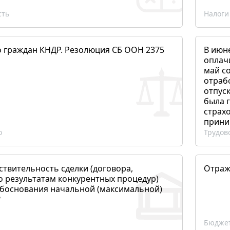
сть
Налоги
о граждан КНДР. Резолюция СБ ООН 2375
В июн
оплач
май со
отраб
отпуск
была 
страхо
прини
о
Трудов
ствительность сделки (договора,
Отраж
о результатам конкурентных процедур)
боснования начальной (максимальной)
?
Бюджет