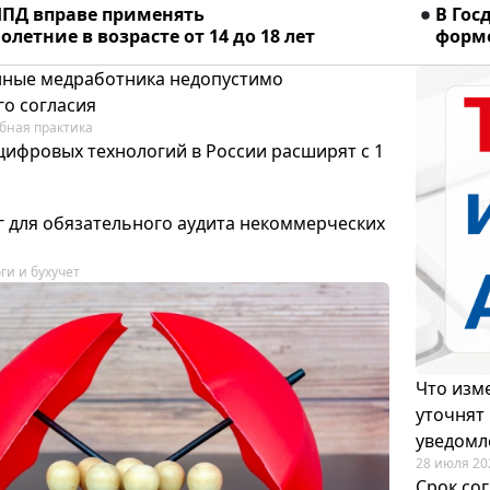
ПД вправе применять
В Гос
летние в возрасте от 14 до 18 лет
форме
ные медработника недопустимо
го согласия
бная практика
цифровых технологий в России расширят с 1
 для обязательного аудита некоммерческих
ги и бухучет
Что изме
уточнят
уведомл
28 июля 20
Срок со