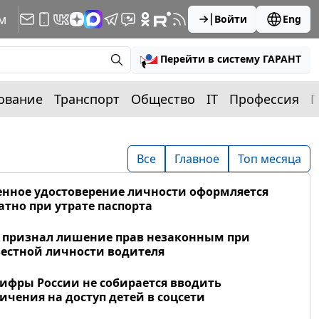
м
Войти
Eng
Перейти в систему ГАРАНТ
ование
Транспорт
Общество
IT
Профессия
П
Все
Главное
Топ месяца
нное удостоверение личности оформляется
атно при утрате паспорта
 признал лишение прав незаконным при
естной личности водителя
фры России не собирается вводить
ичения на доступ детей в соцсети