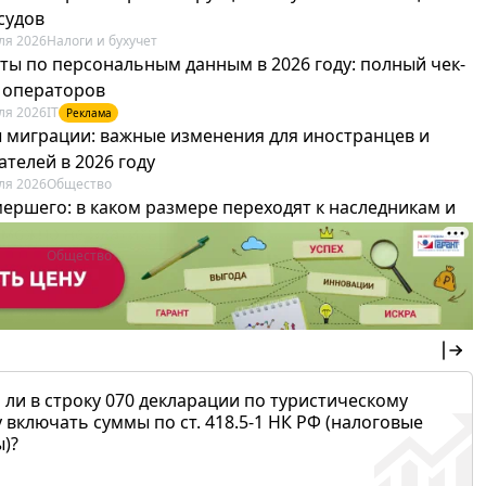
судов
ля 2026
Налоги и бухучет
ты по персональным данным в 2026 году: полный чек-
я операторов
ля 2026
IT
Реклама
 миграции: важные изменения для иностранцев и
телей в 2026 году
ля 2026
Общество
мершего: в каком размере переходят к наследникам и
х можно не платить
ля 2026
Общество
 ли в строку 070 декларации по туристическому
 включать суммы по ст. 418.5-1 НК РФ (налоговые
)?