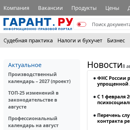
Компания
Вакансии
Продукты
Цены
Судебная практика
Налоги и бухучет
Бизнес
Новости
Актуальное
8 а
Производственный
ФНС России р
календарь – 2027 (проект)
упрощенной
ТОП-25 изменений в
С 1 февраля 
законодательстве в
психосоциал
августе
Перечень сл
Профессиональный
контракта р
календарь на август