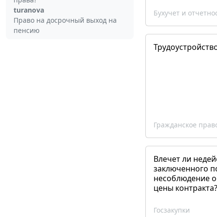
turanova
Бухучет и отчетно
Право на досрочный выход на
пенсию
Трудоустройств
Гражданское прав
Влечет ли недей
заключенного п
несоблюдение о
цены контракта
Госзакупки