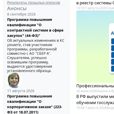
Результаты прошлых опросов
в реестр системы
Анонсы
13:19 7 августа 2026
Соци
8 сентября 2026
Программа повышения
квалификации "О
контрактной системе в сфере
закупок" (44-ФЗ)"
Об актуальных изменениях в КС
узнаете, став участником
программы, разработанной
совместно с АО ''СБЕР А".
Слушателям, успешно
освоившим программу,
выдаются удостоверения
установленного образца.
Профессиональный
11 августа 2026
30 июля 2026
Налоги и б
В РФ выпустили ме
Программа повышения
квалификации "О
обучении госслуж
корпоративном заказе" (223-
10:04 7 августа 2026
Бюдж
ФЗ от 18.07.2011)