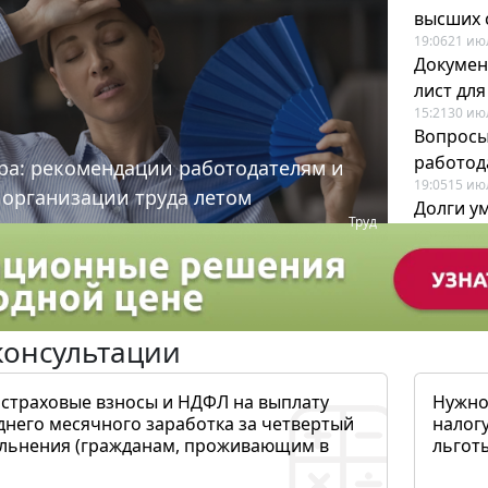
высших 
19:06
21 ию
Докумен
лист дл
15:21
30 ию
Вопросы
работода
ра: рекомендации работодателям и
19:05
15 ию
 организации труда летом
Долги у
Труд
когда и
19:43
17 ию
консультации
 страховые взносы и НДФЛ на выплату
Нужно
днего месячного заработка за четвертый
налогу
ольнения (гражданам, проживающим в
льготы