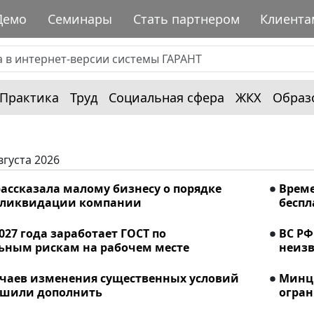
Демо
Семинары
Стать партнером
Клиента
Практика
Труд
Социальная сфера
ЖКХ
Образ
вгуста 2026
ассказала малому бизнесу о порядке
Време
 ликвидации компании
беспл
2027 года заработает ГОСТ по
ВС РФ
ьным рискам на рабочем месте
неизв
учаев изменения существенных условий
Минци
ешили дополнить
огран