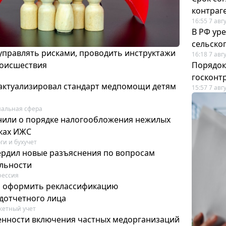
контраг
16:55 7 авг
В РФ ур
сельско
 управлять рисками, проводить инструктажи
16:18 7 авг
роисшествия
Порядок
госконт
актуализировал стандарт медпомощи детям
15:57 7 авг
альная сфера
или о порядке налогообложения нежилых
тках ИЖС
ги и бухучет
ердил новые разъяснения по вопросам
ельности
фессия
м оформить реклассификацию
дотчетного лица
етный учет
нности включения частных медорганизаций