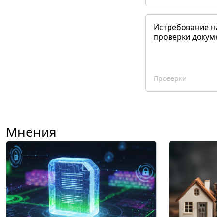
Истребование н
проверки докум
Проверки
Мнения