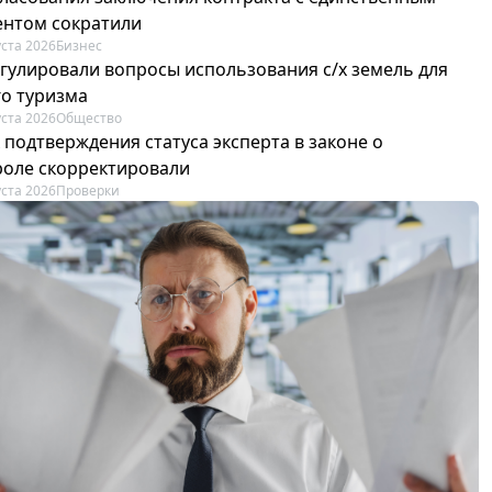
ентом сократили
уста 2026
Бизнес
егулировали вопросы использования с/х земель для
го туризма
уста 2026
Общество
 подтверждения статуса эксперта в законе о
роле скорректировали
уста 2026
Проверки