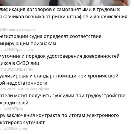
лификация договоров с самозанятыми в трудовые:
 заказчиков возникают риски штрафов и доначисления
026
Налоги и бухучет
регистрации судна определят соответствие
фицирующим признакам
уста 2026
Транспорт
Ф уточнили порядок удостоверения доверенностей
ихся в СИЗО лиц
уста 2026
Общество
туализировали стандарт помощи при хронической
ой недостаточности
уста 2026
Социальная сфера
атели могут получить субсидии при трудоустройстве
х родителей
уста 2026
Труд
ру заключения контракта по итогам электронного
 котировок уточнят
уста 2026
Бизнес