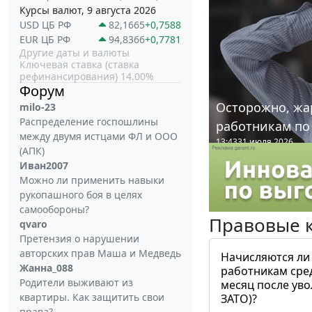
Курсы валют, 9 августа 2026
USD ЦБ РФ
82,1665
+0,7588
EUR ЦБ РФ
94,8366
+0,7781
Другие даты и валюты
Ключевая ставка (ставка
рефинансирования) 14.00%
Форум
Осторожно, жа
milo-23
Распределение госпошлины
работникам по
между двумя истцами ФЛ и ООО
13:43
31 июля 2026
(АПК)
Иван2007
Можно ли применить навыки
рукопашного боя в целях
самообороны?
Правовые 
qvaro
Претензия о нарушении
авторских прав Маша и Медведь
Начисляются ли
Жанна_088
работникам сре
Родители выживают из
месяц после ув
квартиры. Как защитить свои
ЗАТО)?
права?