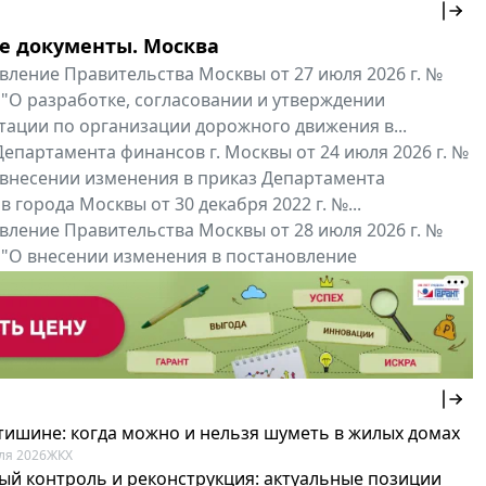
е документы. Москва
вление Правительства Москвы от 27 июля 2026 г. №
 "О разработке, согласовании и утверждении
тации по организации дорожного движения в...
епартамента финансов г. Москвы от 24 июля 2026 г. №
 внесении изменения в приказ Департамента
 города Москвы от 30 декабря 2022 г. №...
вление Правительства Москвы от 28 июля 2026 г. №
 "О внесении изменения в постановление
ьства Москвы от 26 июля 2011 г. № 334-ПП"
нальные документы
Мой регион ...
 тишине: когда можно и нельзя шуметь в жилых домах
ля 2026
ЖКХ
ый контроль и реконструкция: актуальные позиции