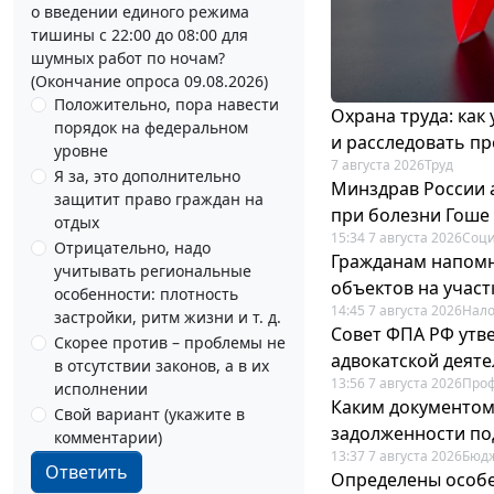
о введении единого режима
тишины с 22:00 до 08:00 для
шумных работ по ночам?
(Окончание опроса 09.08.2026)
Положительно, пора навести
Охрана труда: как
порядок на федеральном
и расследовать п
уровне
7 августа 2026
Труд
Я за, это дополнительно
Минздрав России 
защитит право граждан на
при болезни Гоше
отдых
15:34 7 августа 2026
Соци
Отрицательно, надо
Гражданам напомн
учитывать региональные
объектов на учас
особенности: плотность
14:45 7 августа 2026
Нало
застройки, ритм жизни и т. д.
Совет ФПА РФ утв
Скорее против – проблемы не
адвокатской деят
в отсутствии законов, а в их
13:56 7 августа 2026
Про
исполнении
Каким документо
Свой вариант (укажите в
задолженности по
комментарии)
13:37 7 августа 2026
Бюдж
Ответить
Определены особе