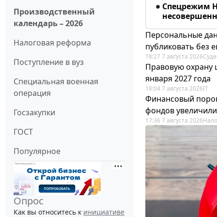
Спецрежим Н
Производственный
несовершенно
календарь – 2026
Персональные дан
Налоговая реформа
публиковать без е
18:27 7 августа 2026
Суде
Поступление в вуз
Правовую охрану 
января 2027 года
Специальная военная
18:04 7 августа 2026
IT
операция
Финансовый порог
фондов увеличили
Госзакупки
17:36 7 августа 2026
Нало
ГОСТ
Популярное
Опрос
Как вы относитесь к
инициативе