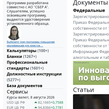
Документы
Программа разработана
совместно с АО ''СБЕР А".
Федеральные
Слушателям, успешно
освоившим программу,
Зарегистрировано 
выдаются удостоверения
Приказ Федеральн
установленного образца.
собственности от 
Зарегистрировано 
Приказ Федеральн
Выберите тему программы повышения
собственности от 
квалификации для юристов ...
Калькуляторы
(100+)
Информация Федер
Бланки
(1267+)
алкогольным и таб
Профессиональные
"Вниманию произв
стандарты
(1601+)
Все федеральные докум
Должностные инструкции
(5277+)
База документов
Статьи
Сервисы
Курсы валют, 8 августа 2026
USD ЦБ РФ
82,1665
+0,7588
EUR ЦБ РФ
94,8366
+0,7781