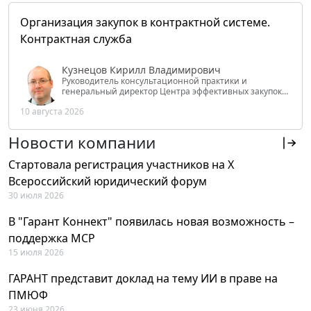
Организация закупок в контрактной системе.
Контрактная служба
Кузнецов Кирилл Владимирович
Руководитель консультационной практики и
генеральный директор Центра эффективных закупок
Tendery.ru, ведущий эксперт РАНХиГС при Президенте
10 августа 2026
РФ
Новости компании
Стартовала регистрация участников на X
Всероссийский юридический форум
30 июля 2026
В "Гарант Коннект" появилась новая возможность –
поддержка MCP
15 июля 2026
ГАРАНТ представит доклад на тему ИИ в праве на
ПМЮФ
23 июня 2026