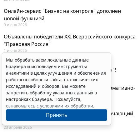
Онлайн-сервис "Бизнес на контроле" дополнен
новой функцией
9 июня 2026
Объявлены победители XXI Всероссийского конкурса
"Правовая Россия"
1 июня 2026
Мы обрабатываем локальные данные
29 мая будут объявлены лауреаты XXI
браузера и используем инструменты
Всероссийского конкурса "Правовая Россия"!
аналитики в целях улучшения и обеспечения
27 мая 2026
работоспособности сайта, статистических
исследований и обзоров. Вы можете
AI-ассистент Искра теперь анализирует нормативно-
запретить обработку указанных данных в
техническую документацию
настройках браузера. Пожалуйста,
28 апреля 2026
ознакомьтесь с условиями их обработки
.
"ГАРАНТ Электронный экспресс" провел обучающий
Принять
вебинар по работе с AI-ассистентом Искра
23 апреля 2026