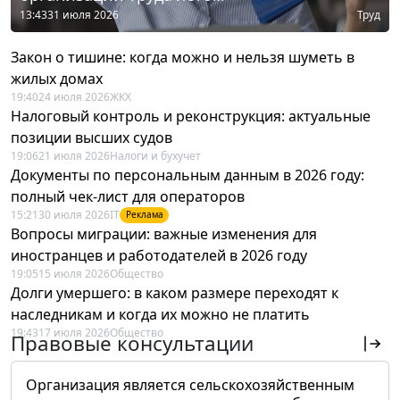
13:43
31 июля 2026
Труд
Закон о тишине: когда можно и нельзя шуметь в
жилых домах
19:40
24 июля 2026
ЖКХ
Налоговый контроль и реконструкция: актуальные
позиции высших судов
19:06
21 июля 2026
Налоги и бухучет
Документы по персональным данным в 2026 году:
полный чек-лист для операторов
15:21
30 июля 2026
IT
Реклама
Вопросы миграции: важные изменения для
иностранцев и работодателей в 2026 году
19:05
15 июля 2026
Общество
Долги умершего: в каком размере переходят к
наследникам и когда их можно не платить
19:43
17 июля 2026
Общество
Правовые консультации
Организация является сельскохозяйственным