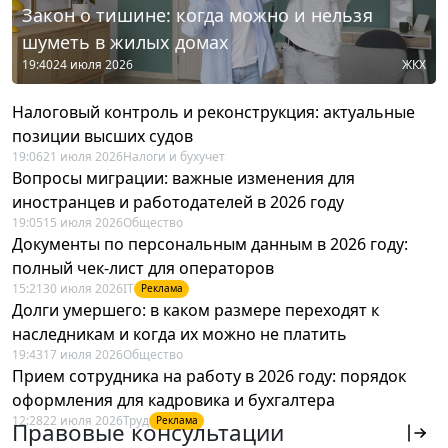
Закон о тишине: когда можно и нельзя
шуметь в жилых домах
19:40
24 июля 2026
ЖКХ
Налоговый контроль и реконструкция: актуальные
позиции высших судов
19:06
21 июля 2026
Налоги и бухучет
Вопросы миграции: важные изменения для
иностранцев и работодателей в 2026 году
19:05
15 июля 2026
Общество
Документы по персональным данным в 2026 году:
полный чек-лист для операторов
15:21
30 июля 2026
IT
Реклама
Долги умершего: в каком размере переходят к
наследникам и когда их можно не платить
19:43
17 июля 2026
Общество
Прием сотрудника на работу в 2026 году: порядок
оформления для кадровика и бухгалтера
12:28
22 июля 2026
Труд
Реклама
Правовые консультации