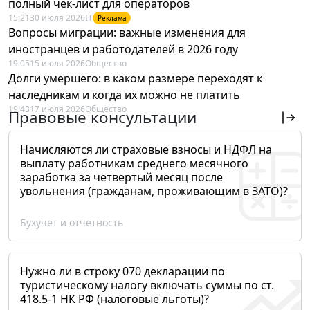
полный чек-лист для операторов
15:21
30 июля 2026
IT
Реклама
Вопросы миграции: важные изменения для
иностранцев и работодателей в 2026 году
19:05
15 июля 2026
Общество
Долги умершего: в каком размере переходят к
наследникам и когда их можно не платить
19:43
17 июля 2026
Общество
Правовые консультации
Начисляются ли страховые взносы и НДФЛ на
выплату работникам среднего месячного
заработка за четвертый месяц после
увольнения (гражданам, проживающим в ЗАТО)?
Бухучет и отчетность
Нужно ли в строку 070 декларации по
туристическому налогу включать суммы по ст.
418.5-1 НК РФ (налоговые льготы)?