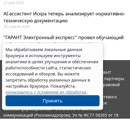
27 мая 2026
AI-ассистент Искра теперь анализирует нормативно-
техническую документацию
28 апреля 2026
"ГАРАНТ Электронный экспресс" провел обучающий
вебинар по работе с AI-ассистентом Искра
Мы обрабатываем локальные данные
23 апреля 2026
браузера и используем инструменты
аналитики в целях улучшения и обеспечения
работоспособности сайта, статистических
© ООО "НПП "ГАРАНТ-СЕРВИС", 2026. Система ГАРАНТ
исследований и обзоров. Вы можете
выпускается с 1990 года. Компания "Гарант" и ее партнеры
запретить обработку указанных данных в
являются участниками Российской ассоциации правовой
настройках браузера. Пожалуйста,
информации ГАРАНТ.
ознакомьтесь с условиями их обработки
.
Портал ГАРАНТ.РУ зарегистрирован в качестве сетевого
Принять
издания Федеральной службой по надзору в сфере
связи,информационных технологий и массовых
коммуникаций (Роскомнадзором), Эл № ФС77-58365 от 18
июня 2014 года.