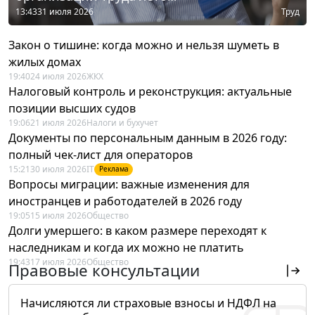
13:43
31 июля 2026
Труд
Закон о тишине: когда можно и нельзя шуметь в
жилых домах
19:40
24 июля 2026
ЖКХ
Налоговый контроль и реконструкция: актуальные
позиции высших судов
19:06
21 июля 2026
Налоги и бухучет
Документы по персональным данным в 2026 году:
полный чек-лист для операторов
15:21
30 июля 2026
IT
Реклама
Вопросы миграции: важные изменения для
иностранцев и работодателей в 2026 году
19:05
15 июля 2026
Общество
Долги умершего: в каком размере переходят к
наследникам и когда их можно не платить
19:43
17 июля 2026
Общество
Правовые консультации
Начисляются ли страховые взносы и НДФЛ на