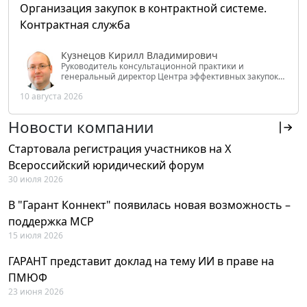
Организация закупок в контрактной системе.
Контрактная служба
Кузнецов Кирилл Владимирович
Руководитель консультационной практики и
генеральный директор Центра эффективных закупок
Tendery.ru, ведущий эксперт РАНХиГС при Президенте
10 августа 2026
РФ
Новости компании
Стартовала регистрация участников на X
Всероссийский юридический форум
30 июля 2026
В "Гарант Коннект" появилась новая возможность –
поддержка MCP
15 июля 2026
ГАРАНТ представит доклад на тему ИИ в праве на
ПМЮФ
23 июня 2026