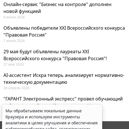
Онлайн-сервис "Бизнес на контроле" дополнен
новой функцией
9 июня 2026
Объявлены победители XXI Всероссийского конкурса
"Правовая Россия"
1 июня 2026
29 мая будут объявлены лауреаты XXI
Всероссийского конкурса "Правовая Россия"!
27 мая 2026
AI-ассистент Искра теперь анализирует нормативно-
техническую документацию
28 апреля 2026
"ГАРАНТ Электронный экспресс" провел обучающий
вебинар по работе с AI-ассистентом Искра
Мы обрабатываем локальные данные
23 апреля 2026
браузера и используем инструменты
аналитики в целях улучшения и обеспечения
работоспособности сайта, статистических