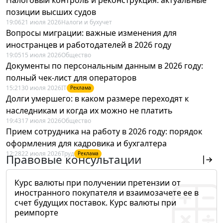
позиции высших судов
19:06
21 июля 2026
Налоги и бухучет
Вопросы миграции: важные изменения для
иностранцев и работодателей в 2026 году
19:05
15 июля 2026
Общество
Документы по персональным данным в 2026 году:
полный чек-лист для операторов
15:21
30 июля 2026
IT
Реклама
Долги умершего: в каком размере переходят к
наследникам и когда их можно не платить
19:43
17 июля 2026
Общество
Прием сотрудника на работу в 2026 году: порядок
оформления для кадровика и бухгалтера
12:28
22 июля 2026
Труд
Реклама
Правовые консультации
Курс валюты при получении претензии от
иностранного покупателя и взаимозачете ее в
счет будущих поставок. Курс валюты при
реимпорте