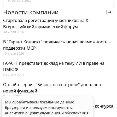
10 августа 2026
РФ
Новости компании
Стартовала регистрация участников на X
Всероссийский юридический форум
30 июля 2026
В "Гарант Коннект" появилась новая возможность –
поддержка MCP
15 июля 2026
ГАРАНТ представит доклад на тему ИИ в праве на
ПМЮФ
23 июня 2026
Онлайн-сервис "Бизнес на контроле" дополнен
новой функцией
9 июня 2026
Мы обрабатываем локальные данные
Объявлены победители XXI Всероссийского конкурса
браузера и используем инструменты
"Правовая Россия"
аналитики в целях улучшения и обеспечения