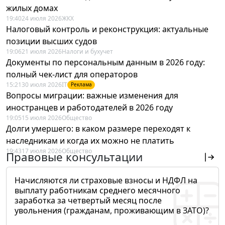
жилых домах
19:40
24 июля 2026
ЖКХ
Налоговый контроль и реконструкция: актуальные
позиции высших судов
19:06
21 июля 2026
Налоги и бухучет
Документы по персональным данным в 2026 году:
полный чек-лист для операторов
15:21
30 июля 2026
IT
Реклама
Вопросы миграции: важные изменения для
иностранцев и работодателей в 2026 году
19:05
15 июля 2026
Общество
Долги умершего: в каком размере переходят к
наследникам и когда их можно не платить
19:43
17 июля 2026
Общество
Правовые консультации
Начисляются ли страховые взносы и НДФЛ на
выплату работникам среднего месячного
заработка за четвертый месяц после
увольнения (гражданам, проживающим в ЗАТО)?