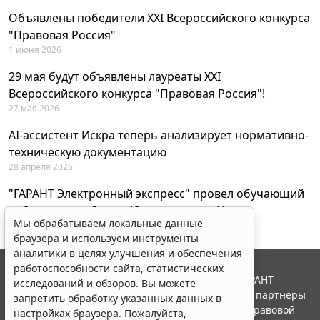
Объявлены победители XXI Всероссийского конкурса
"Правовая Россия"
1 июня 2026
29 мая будут объявлены лауреаты XXI
Всероссийского конкурса "Правовая Россия"!
27 мая 2026
AI-ассистент Искра теперь анализирует нормативно-
техническую документацию
28 апреля 2026
"ГАРАНТ Электронный экспресс" провел обучающий
вебинар по работе с AI-ассистентом Искра
Мы обрабатываем локальные данные
23 апреля 2026
браузера и используем инструменты
аналитики в целях улучшения и обеспечения
работоспособности сайта, статистических
© ООО "НПП "ГАРАНТ-СЕРВИС", 2026. Система ГАРАНТ
исследований и обзоров. Вы можете
выпускается с 1990 года. Компания "Гарант" и ее партнеры
запретить обработку указанных данных в
являются участниками Российской ассоциации правовой
настройках браузера. Пожалуйста,