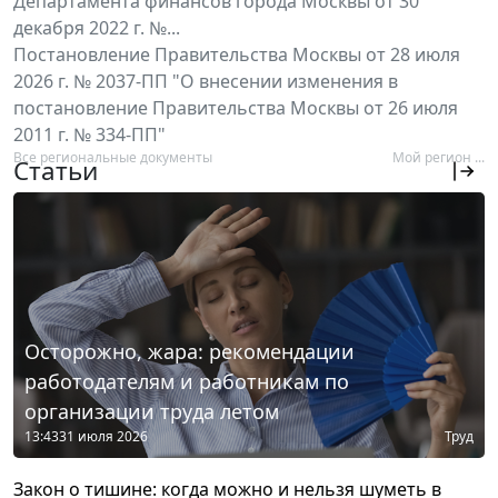
Департамента финансов города Москвы от 30
декабря 2022 г. №...
Постановление Правительства Москвы от 28 июля
2026 г. № 2037-ПП "О внесении изменения в
постановление Правительства Москвы от 26 июля
2011 г. № 334-ПП"
Все региональные документы
Мой регион ...
Статьи
Осторожно, жара: рекомендации
работодателям и работникам по
организации труда летом
13:43
31 июля 2026
Труд
Закон о тишине: когда можно и нельзя шуметь в