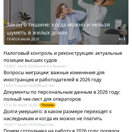
Закон о тишине: когда можно и нельзя
шуметь в жилых домах
19:40
24 июля 2026
ЖКХ
Налоговый контроль и реконструкция: актуальные
позиции высших судов
19:06
21 июля 2026
Налоги и бухучет
Вопросы миграции: важные изменения для
иностранцев и работодателей в 2026 году
19:05
15 июля 2026
Общество
Документы по персональным данным в 2026 году:
полный чек-лист для операторов
15:21
30 июля 2026
IT
Реклама
Долги умершего: в каком размере переходят к
наследникам и когда их можно не платить
19:43
17 июля 2026
Общество
Прием сотрудника на работу в 2026 году: порядок