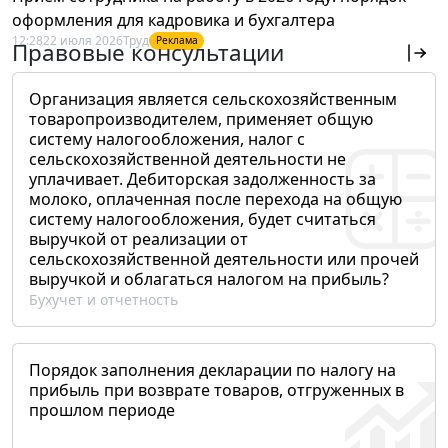
оформления для кадровика и бухгалтера
12:28
22 июля 2026
Труд
Реклама
Правовые консультации
Организация является сельскохозяйственным
товаропроизводителем, применяет общую
систему налогообложения, налог с
сельскохозяйственной деятельности не
уплачивает. Дебиторская задолженность за
молоко, оплаченная после перехода на общую
систему налогообложения, будет считаться
выручкой от реализации от
сельскохозяйственной деятельности или прочей
выручкой и облагаться налогом на прибыль?
Бухучет и отчетность
Порядок заполнения декларации по налогу на
прибыль при возврате товаров, отгруженных в
прошлом периоде