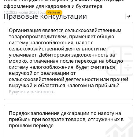
оформления для кадровика и бухгалтера
12:28
22 июля 2026
Труд
Реклама
Правовые консультации
Организация является сельскохозяйственным
товаропроизводителем, применяет общую
систему налогообложения, налог с
сельскохозяйственной деятельности не
уплачивает. Дебиторская задолженность за
молоко, оплаченная после перехода на общую
систему налогообложения, будет считаться
выручкой от реализации от
сельскохозяйственной деятельности или прочей
выручкой и облагаться налогом на прибыль?
Бухучет и отчетность
Порядок заполнения декларации по налогу на
прибыль при возврате товаров, отгруженных в
прошлом периоде