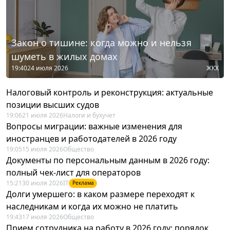
Закон о тишине: когда можно и нельзя
шуметь в жилых домах
19:40
24 июля 2026
ЖКХ
Налоговый контроль и реконструкция: актуальные
позиции высших судов
19:06
21 июля 2026
Налоги и бухучет
Вопросы миграции: важные изменения для
иностранцев и работодателей в 2026 году
19:05
15 июля 2026
Общество
Документы по персональным данным в 2026 году:
полный чек-лист для операторов
15:21
30 июля 2026
IT
Реклама
Долги умершего: в каком размере переходят к
наследникам и когда их можно не платить
19:43
17 июля 2026
Общество
Прием сотрудника на работу в 2026 году: порядок