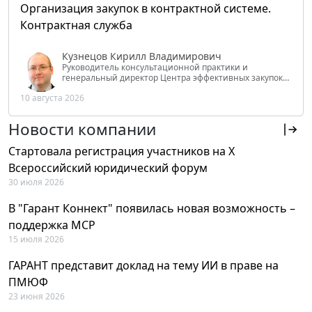
Организация закупок в контрактной системе.
Контрактная служба
Кузнецов Кирилл Владимирович
Руководитель консультационной практики и
генеральный директор Центра эффективных закупок
Tendery.ru, ведущий эксперт РАНХиГС при Президенте
10 августа 2026
РФ
Новости компании
Стартовала регистрация участников на X
Всероссийский юридический форум
30 июля 2026
В "Гарант Коннект" появилась новая возможность –
поддержка MCP
15 июля 2026
ГАРАНТ представит доклад на тему ИИ в праве на
ПМЮФ
23 июня 2026