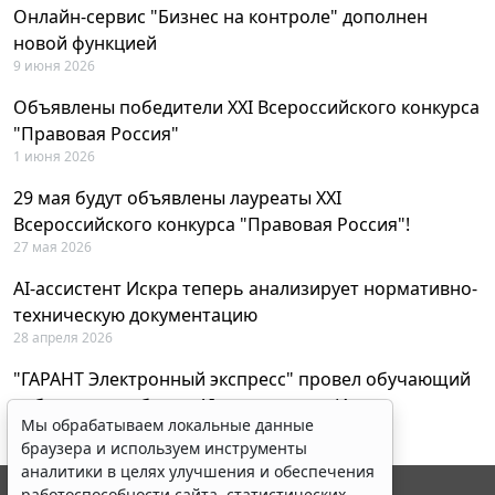
Онлайн-сервис "Бизнес на контроле" дополнен
новой функцией
9 июня 2026
Объявлены победители XXI Всероссийского конкурса
"Правовая Россия"
1 июня 2026
29 мая будут объявлены лауреаты XXI
Всероссийского конкурса "Правовая Россия"!
27 мая 2026
AI-ассистент Искра теперь анализирует нормативно-
техническую документацию
28 апреля 2026
"ГАРАНТ Электронный экспресс" провел обучающий
вебинар по работе с AI-ассистентом Искра
Мы обрабатываем локальные данные
23 апреля 2026
браузера и используем инструменты
аналитики в целях улучшения и обеспечения
работоспособности сайта, статистических