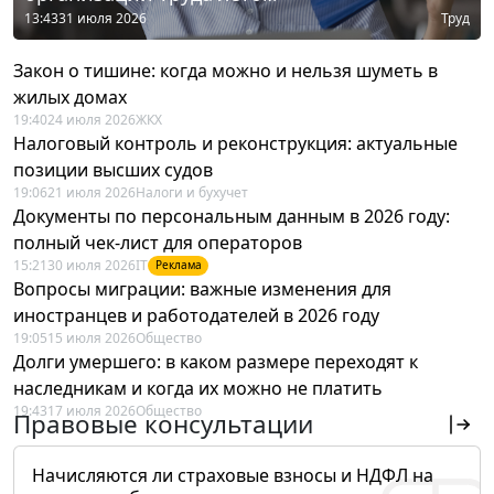
13:43
31 июля 2026
Труд
Закон о тишине: когда можно и нельзя шуметь в
жилых домах
19:40
24 июля 2026
ЖКХ
Налоговый контроль и реконструкция: актуальные
позиции высших судов
19:06
21 июля 2026
Налоги и бухучет
Документы по персональным данным в 2026 году:
полный чек-лист для операторов
15:21
30 июля 2026
IT
Реклама
Вопросы миграции: важные изменения для
иностранцев и работодателей в 2026 году
19:05
15 июля 2026
Общество
Долги умершего: в каком размере переходят к
наследникам и когда их можно не платить
19:43
17 июля 2026
Общество
Правовые консультации
Начисляются ли страховые взносы и НДФЛ на