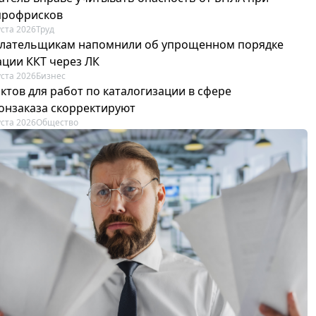
профрисков
уста 2026
Труд
лательщикам напомнили об упрощенном порядке
ации ККТ через ЛК
уста 2026
Бизнес
ктов для работ по каталогизации в сфере
онзаказа скорректируют
уста 2026
Общество