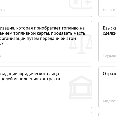
сть
Налоги
изация, которая приобретает топливо на
Взыск
анием топливной карты, продавать часть
сделк
организации путем передачи ей этой
ы?
о
Трудов
квидации юридического лица –
Отраж
 целей исполнения контракта
Бюджет