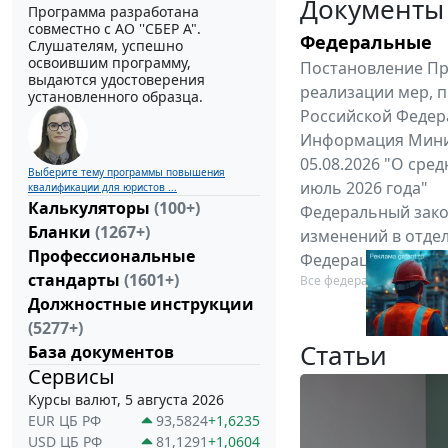
Документы
Программа разработана
совместно с АО ''СБЕР А".
Федеральные
Слушателям, успешно
освоившим программу,
Постановление Пра
выдаются удостоверения
реализации мер, 
установленного образца.
Российской Федерац
Информация Минис
05.08.2026 "О сре
Выберите тему программы повышения
июль 2026 года"
квалификации для юристов ...
Калькуляторы
(100+)
Федеральный закон
Бланки
(1267+)
изменений в отде
Профессиональные
Федерации"
стандарты
(1601+)
Все федеральные докум
Должностные инструкции
(5277+)
Статьи
База документов
Сервисы
Курсы валют, 5 августа 2026
EUR ЦБ РФ
93,5824
+1,6235
USD ЦБ РФ
81,1291
+1,0604