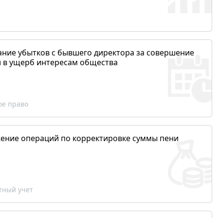
ание убытков с бывшего директора за совершение
и в ущерб интересам общества
ое право
ение операций по корректировке суммы пени
ный учет