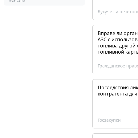
Бухучет и отчетно
Вправе ли орган
АЗС с использов
топлива другой 
топливной карт
Гражданское прав
Последствия ли
контрагента для
Госзакупки