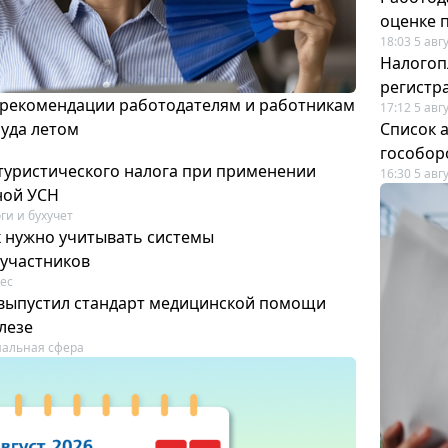
оценке 
18:03 5 авг
Налогоп
регистр
 рекомендации работодателям и работникам
17:12 5 авг
руда летом
Список а
гособор
 туристического налога при применении
16:30 5 авг
ной УСН
ги и бухучет
к нужно учитывать системы
участников
ес
выпустил стандарт медицинской помощи
лезе
альная сфера