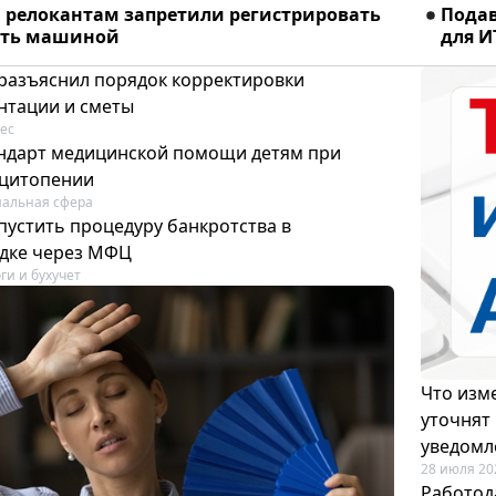
релокантам запретили регистрировать
Подав
ять машиной
для И
разъяснил порядок корректировки
нтации и сметы
ес
тандарт медицинской помощи детям при
цитопении
альная сфера
пустить процедуру банкротства в
дке через МФЦ
ги и бухучет
Что изме
уточнят
уведомл
28 июля 20
Работод