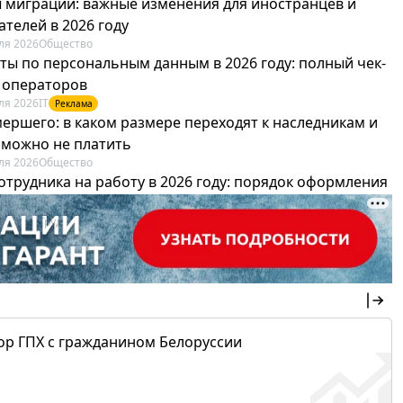
 миграции: важные изменения для иностранцев и
телей в 2026 году
ля 2026
Общество
ты по персональным данным в 2026 году: полный чек-
я операторов
ля 2026
IT
Реклама
мершего: в каком размере переходят к наследникам и
х можно не платить
ля 2026
Общество
отрудника на работу в 2026 году: порядок оформления
овика и бухгалтера
ля 2026
Труд
Реклама
ор ГПХ с гражданином Белоруссии