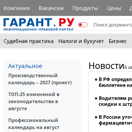
Компания
Вакансии
Продукты
Цены
Судебная практика
Налоги и бухучет
Бизнес
Новости
Актуальное
6 а
Производственный
В РФ опреде
календарь – 2027 (проект)
бюллетене на
ТОП-25 изменений в
Водителям р
законодательстве в
скидки к шт
августе
В России ут
Профессиональный
фармацевтич
календарь на август