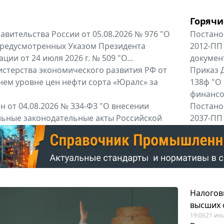
Горячи
вительства России от 05.08.2026 № 976 "О
Постано
предусмотренных Указом Президента
2012-ПП
ии от 24 июля 2026 г. № 509 "О...
докумен
терства экономического развития РФ от
Приказ Д
днем уровне цен нефти сорта «Юралс» за
138ф "О
финансов
 от 04.08.2026 № 334-ФЗ "О внесении
Постано
льные законодательные акты Российской
2037-ПП
Правител
енты
Все регио
Налогов
высших 
19:06
21 ию