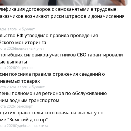
лификация договоров с самозанятыми в трудовые:
 заказчиков возникают риски штрафов и доначисления
026
Налоги и бухучет
льство РФ утвердило правила проведения
йского мониторинга
уста 2026
Бюджетный учет
погибших силовиков-участников СВО гарантировали
ые выплаты
уста 2026
Общество
сии пояснила правила отражения сведений о
иваемых товарах
уста 2026
Налоги и бухучет
лены полномочия регионов по обслуживанию
ним водным транспортом
уста 2026
Транспорт
ащитил право сельского врача на выплату по
ме "Земский доктор"
уста 2026
Судебная практика