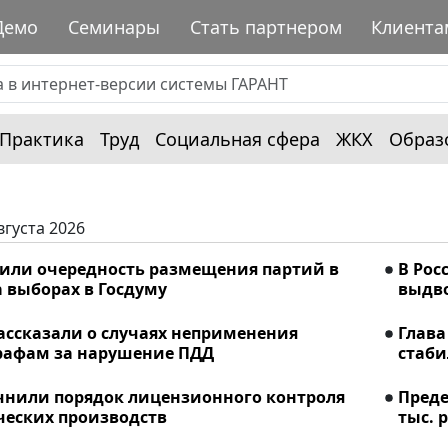
Демо
Семинары
Стать партнером
Клиента
Практика
Труд
Социальная сфера
ЖКХ
Образ
вгуста 2026
лили очередность размещения партий в
В Рос
 выборах в Госдуму
выдво
ассказали о случаях неприменения
Глава
рафам за нарушение ПДД
стаби
очнили порядок лицензионного контроля
Преде
еских производств
тыс. р