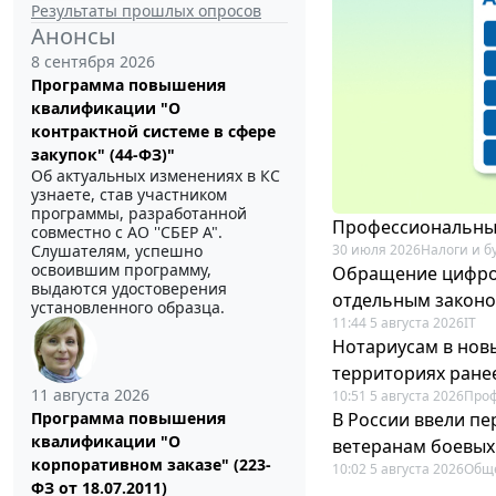
Результаты прошлых опросов
Анонсы
8 сентября 2026
Программа повышения
квалификации "О
контрактной системе в сфере
закупок" (44-ФЗ)"
Об актуальных изменениях в КС
узнаете, став участником
программы, разработанной
Профессиональный
совместно с АО ''СБЕР А".
30 июля 2026
Налоги и б
Слушателям, успешно
освоившим программу,
Обращение цифров
выдаются удостоверения
отдельным закон
установленного образца.
11:44 5 августа 2026
IT
Нотариусам в новы
территориях ране
11 августа 2026
10:51 5 августа 2026
Про
В России ввели п
Программа повышения
квалификации "О
ветеранам боевых
корпоративном заказе" (223-
10:02 5 августа 2026
Общ
ФЗ от 18.07.2011)