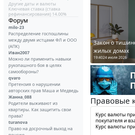
Другие даты и валюты
Ключевая ставка (ставка
рефинансирования) 14.00%
Форум
milo-23
Распределение госпошлины
между двумя истцами ФЛ и ООО
Закон о тишине
(АПК)
жилых домах
Иван2007
19:40
24 июля 2026
Можно ли применить навыки
рукопашного боя в целях
самообороны?
qvaro
Претензия о нарушении
авторских прав Маша и Медведь
Жанна_088
Правовые 
Родители выживают из
квартиры. Как защитить свои
Курс валюты пр
права?
покупателя и вз
turanova
Курс валюты пр
Право на досрочный выход на
пенсию