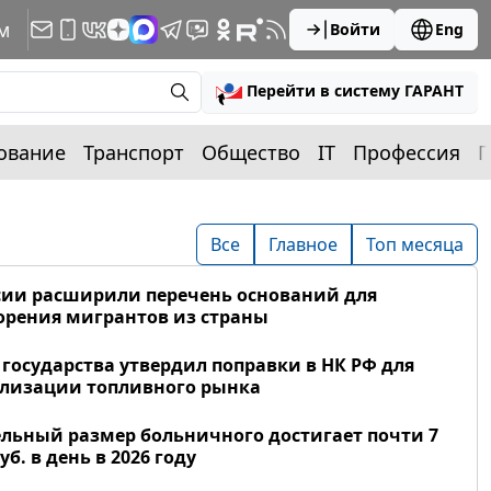
м
Войти
Eng
Перейти в систему ГАРАНТ
ование
Транспорт
Общество
IT
Профессия
П
Все
Главное
Топ месяца
сии расширили перечень оснований для
рения мигрантов из страны
 государства утвердил поправки в НК РФ для
лизации топливного рынка
льный размер больничного достигает почти 7
уб. в день в 2026 году