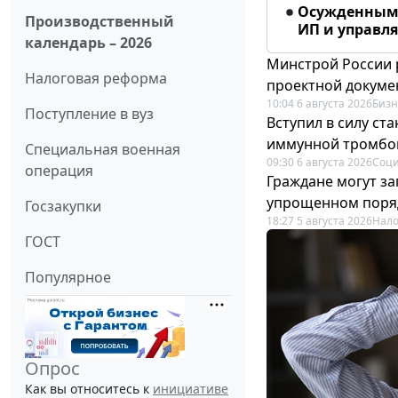
Осужденным 
Производственный
ИП и управл
календарь – 2026
Минстрой России 
Налоговая реформа
проектной докуме
10:04 6 августа 2026
Бизн
Поступление в вуз
Вступил в силу с
иммунной тромбо
Специальная военная
09:30 6 августа 2026
Соци
операция
Граждане могут за
упрощенном поря
Госзакупки
18:27 5 августа 2026
Нало
ГОСТ
Популярное
Опрос
Как вы относитесь к
инициативе