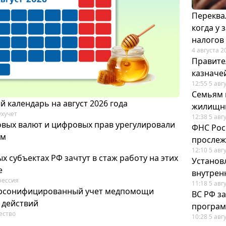
Переква
когда у
налогов
4 августа 2
Правите
казначе
12:55 5 авг
Семьям 
 календарь на август 2026 года
жилищн
ухучет
12:38 5 авг
ых валют и цифровых прав урегулировали
ФНС Рос
ом
прослеж
12:10 5 авг
х субъектах РФ зачтут в стаж работу на этих
Установ
е
внутрен
фессия
11:18 5 авг
ерсонифицированный учет медпомощи
ВС РФ з
 действий
програм
ество
10:28 5 авг