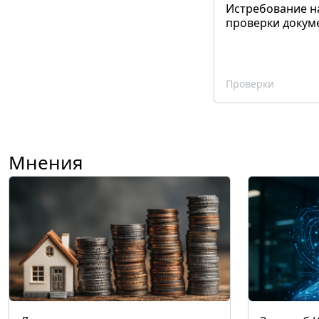
Истребование н
проверки докум
Проверки
Мнения