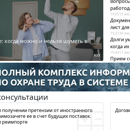
Вопросы
работода
19:05
15 ию
Докумен
лист дл
15:21
30 ию
Долги у
: когда можно и нельзя шуметь в
когда и
19:43
17 ию
ЖКХ
Прием с
для кадр
12:28
22 ию
консультации
и получении претензии от иностранного
Догов
аимозачете ее в счет будущих поставок.
и реимпорте