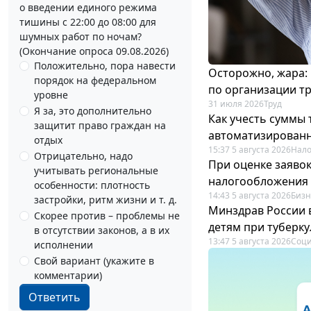
о введении единого режима
тишины с 22:00 до 08:00 для
шумных работ по ночам?
(Окончание опроса 09.08.2026)
Положительно, пора навести
Осторожно, жара:
порядок на федеральном
по организации т
уровне
31 июля 2026
Труд
Я за, это дополнительно
Как учесть суммы
защитит право граждан на
автоматизирован
отдых
15:37 5 августа 2026
Нало
Отрицательно, надо
При оценке заяво
учитывать региональные
налогообложения 
особенности: плотность
14:43 5 августа 2026
Бизн
застройки, ритм жизни и т. д.
Минздрав России 
Скорее против – проблемы не
детям при туберку
в отсутствии законов, а в их
13:47 5 августа 2026
Соци
исполнении
Свой вариант (укажите в
комментарии)
Ответить