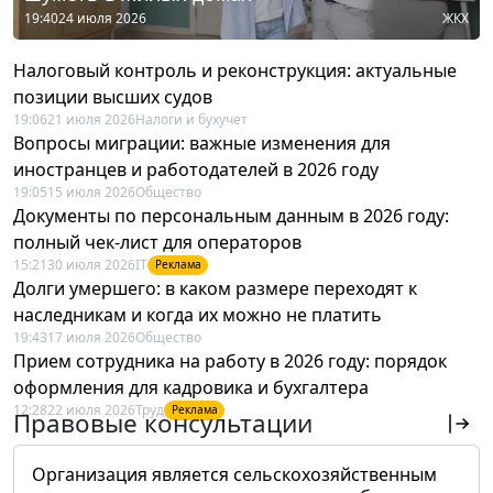
19:40
24 июля 2026
ЖКХ
Налоговый контроль и реконструкция: актуальные
позиции высших судов
19:06
21 июля 2026
Налоги и бухучет
Вопросы миграции: важные изменения для
иностранцев и работодателей в 2026 году
19:05
15 июля 2026
Общество
Документы по персональным данным в 2026 году:
полный чек-лист для операторов
15:21
30 июля 2026
IT
Реклама
Долги умершего: в каком размере переходят к
наследникам и когда их можно не платить
19:43
17 июля 2026
Общество
Прием сотрудника на работу в 2026 году: порядок
оформления для кадровика и бухгалтера
12:28
22 июля 2026
Труд
Реклама
Правовые консультации
Организация является сельскохозяйственным