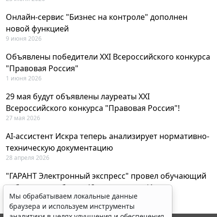
Онлайн-сервис "Бизнес на контроле" дополнен
новой функцией
9 июня 2026
Объявлены победители XXI Всероссийского конкурса
"Правовая Россия"
1 июня 2026
29 мая будут объявлены лауреаты XXI
Всероссийского конкурса "Правовая Россия"!
27 мая 2026
AI-ассистент Искра теперь анализирует нормативно-
техническую документацию
28 апреля 2026
"ГАРАНТ Электронный экспресс" провел обучающий
вебинар по работе с AI-ассистентом Искра
Мы обрабатываем локальные данные
23 апреля 2026
браузера и используем инструменты
аналитики в целях улучшения и обеспечения