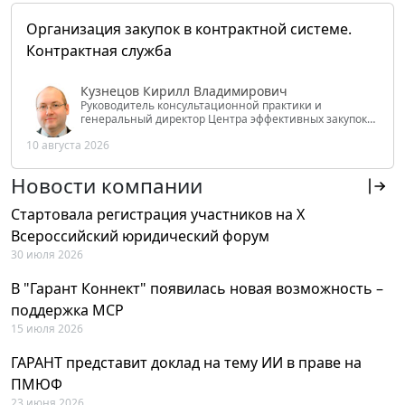
Организация закупок в контрактной системе.
Контрактная служба
Кузнецов Кирилл Владимирович
Руководитель консультационной практики и
генеральный директор Центра эффективных закупок
Tendery.ru, ведущий эксперт РАНХиГС при Президенте
10 августа 2026
РФ
Новости компании
Стартовала регистрация участников на X
Всероссийский юридический форум
30 июля 2026
В "Гарант Коннект" появилась новая возможность –
поддержка MCP
15 июля 2026
ГАРАНТ представит доклад на тему ИИ в праве на
ПМЮФ
23 июня 2026