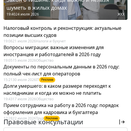
шуметь в жилых домах
19:40
24 июля 2026
ЖКХ
Налоговый контроль и реконструкция: актуальные
позиции высших судов
19:06
21 июля 2026
Налоги и бухучет
Вопросы миграции: важные изменения для
иностранцев и работодателей в 2026 году
19:05
15 июля 2026
Общество
Документы по персональным данным в 2026 году:
полный чек-лист для операторов
15:21
30 июля 2026
IT
Реклама
Долги умершего: в каком размере переходят к
наследникам и когда их можно не платить
19:43
17 июля 2026
Общество
Прием сотрудника на работу в 2026 году: порядок
оформления для кадровика и бухгалтера
12:28
22 июля 2026
Труд
Реклама
Правовые консультации