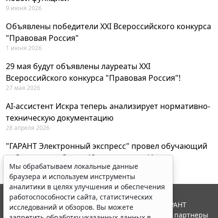
9 июня 2026
Объявлены победители XXI Всероссийского конкурса
"Правовая Россия"
1 июня 2026
29 мая будут объявлены лауреаты XXI
Всероссийского конкурса "Правовая Россия"!
27 мая 2026
AI-ассистент Искра теперь анализирует нормативно-
техническую документацию
28 апреля 2026
"ГАРАНТ Электронный экспресс" провел обучающий
вебинар по работе с AI-ассистентом Искра
Мы обрабатываем локальные данные
23 апреля 2026
браузера и используем инструменты
аналитики в целях улучшения и обеспечения
работоспособности сайта, статистических
© ООО "НПП "ГАРАНТ-СЕРВИС", 2026. Система ГАРАНТ
исследований и обзоров. Вы можете
выпускается с 1990 года. Компания "Гарант" и ее партнеры
запретить обработку указанных данных в