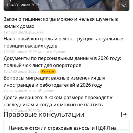
13:43
31 июля 2026
Труд
Закон о тишине: когда можно и нельзя шуметь в
жилых домах
19:40
24 июля 2026
ЖКХ
Налоговый контроль и реконструкция: актуальные
позиции высших судов
19:06
21 июля 2026
Налоги и бухучет
Документы по персональным данным в 2026 году:
полный чек-лист для операторов
15:21
30 июля 2026
IT
Реклама
Вопросы миграции: важные изменения для
иностранцев и работодателей в 2026 году
19:05
15 июля 2026
Общество
Долги умершего: в каком размере переходят к
наследникам и когда их можно не платить
19:43
17 июля 2026
Общество
Правовые консультации
Начисляются ли страховые взносы и НДФЛ на