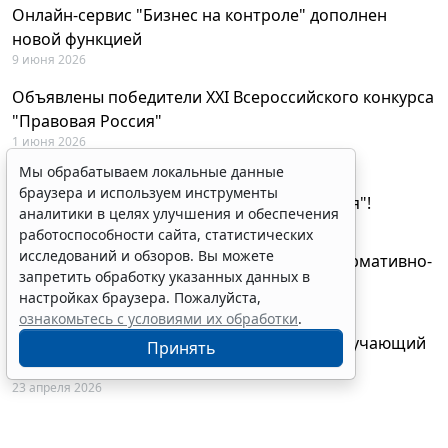
Онлайн-сервис "Бизнес на контроле" дополнен
новой функцией
9 июня 2026
Объявлены победители XXI Всероссийского конкурса
"Правовая Россия"
1 июня 2026
Мы обрабатываем локальные данные
29 мая будут объявлены лауреаты XXI
браузера и используем инструменты
Всероссийского конкурса "Правовая Россия"!
аналитики в целях улучшения и обеспечения
27 мая 2026
работоспособности сайта, статистических
исследований и обзоров. Вы можете
AI-ассистент Искра теперь анализирует нормативно-
запретить обработку указанных данных в
техническую документацию
настройках браузера. Пожалуйста,
28 апреля 2026
ознакомьтесь с условиями их обработки
.
"ГАРАНТ Электронный экспресс" провел обучающий
Принять
вебинар по работе с AI-ассистентом Искра
23 апреля 2026