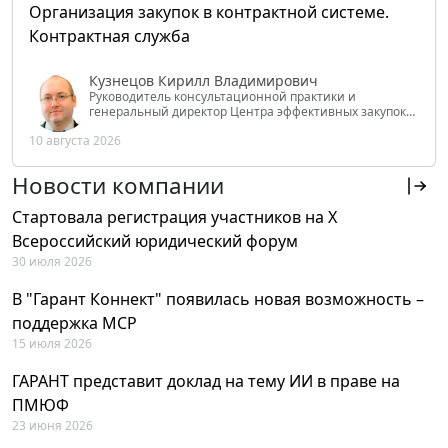
Организация закупок в контрактной системе.
Контрактная служба
Кузнецов Кирилл Владимирович
Руководитель консультационной практики и
генеральный директор Центра эффективных закупок
Tendery.ru, ведущий эксперт РАНХиГС при Президенте
10 августа 2026
РФ
Новости компании
Стартовала регистрация участников на X
Всероссийский юридический форум
30 июля 2026
В "Гарант Коннект" появилась новая возможность –
поддержка MCP
15 июля 2026
ГАРАНТ представит доклад на тему ИИ в праве на
ПМЮФ
23 июня 2026