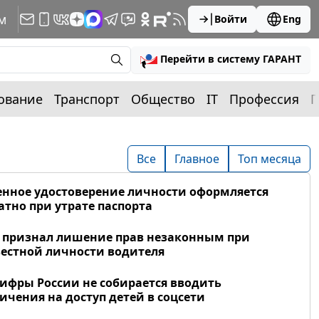
м
Войти
Eng
Перейти в систему ГАРАНТ
ование
Транспорт
Общество
IT
Профессия
П
Все
Главное
Топ месяца
нное удостоверение личности оформляется
атно при утрате паспорта
 признал лишение прав незаконным при
естной личности водителя
фры России не собирается вводить
ичения на доступ детей в соцсети