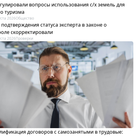
егулировали вопросы использования с/х земель для
го туризма
уста 2026
Общество
 подтверждения статуса эксперта в законе о
роле скорректировали
уста 2026
Проверки
лификация договоров с самозанятыми в трудовые: