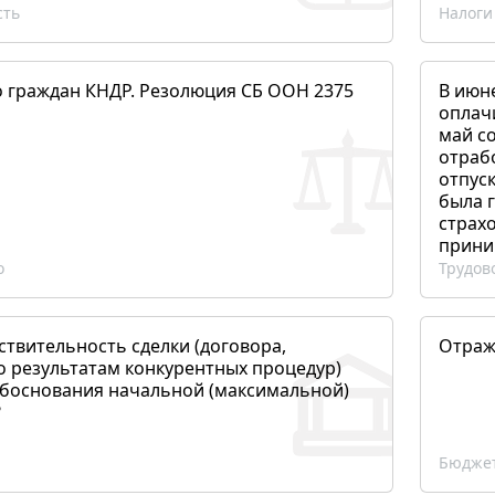
сть
Налоги
о граждан КНДР. Резолюция СБ ООН 2375
В июн
оплач
май со
отраб
отпуск
была 
страхо
прини
о
Трудов
ствительность сделки (договора,
Отраж
о результатам конкурентных процедур)
боснования начальной (максимальной)
?
Бюджет