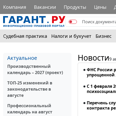
Компания
Вакансии
Продукты
Цены
Судебная практика
Налоги и бухучет
Бизнес
Новости
Актуальное
9 а
Производственный
ФНС России р
календарь – 2027 (проект)
упрощенной
ТОП-25 изменений в
С 1 февраля 
законодательстве в
психосоциал
августе
Перечень сл
Профессиональный
контракта р
календарь на август