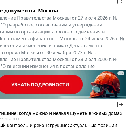
е документы. Москва
вление Правительства Москвы от 27 июля 2026 г. №
 "О разработке, согласовании и утверждении
тации по организации дорожного движения в...
епартамента финансов г. Москвы от 24 июля 2026 г. №
 внесении изменения в приказ Департамента
 города Москвы от 30 декабря 2022 г. №...
вление Правительства Москвы от 28 июля 2026 г. №
 "О внесении изменения в постановление
ьства Москвы от 26 июля 2011 г. № 334-ПП"
нальные документы
Мой регион ...
 тишине: когда можно и нельзя шуметь в жилых домах
ля 2026
ЖКХ
ый контроль и реконструкция: актуальные позиции