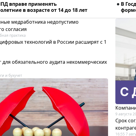
ПД вправе применять
В Гос
летние в возрасте от 14 до 18 лет
форме
ные медработника недопустимо
го согласия
бная практика
цифровых технологий в России расширят с 1
 для обязательного аудита некоммерческих
ги и бухучет
Компани
9 августа 2
Срок со
контраг
16:55 7 авг