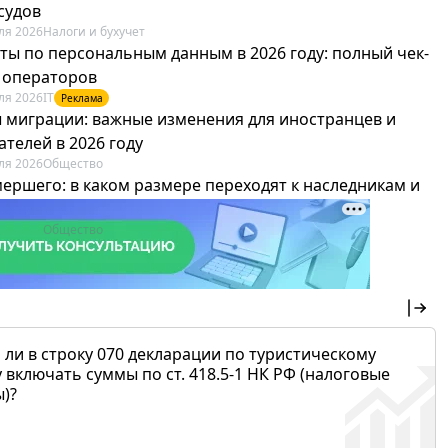
судов
ля 2026
Налоги и бухучет
ты по персональным данным в 2026 году: полный чек-
я операторов
ля 2026
IT
Реклама
 миграции: важные изменения для иностранцев и
телей в 2026 году
ля 2026
Общество
мершего: в каком размере переходят к наследникам и
х можно не платить
ля 2026
Общество
 ли в строку 070 декларации по туристическому
 включать суммы по ст. 418.5-1 НК РФ (налоговые
)?