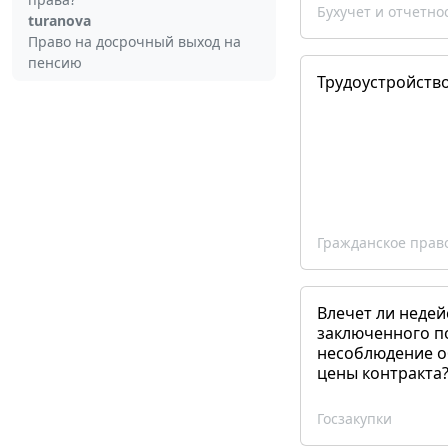
Бухучет и отчетно
turanova
Право на досрочный выход на
пенсию
Трудоустройств
Гражданское прав
Влечет ли недей
заключенного п
несоблюдение о
цены контракта
Госзакупки