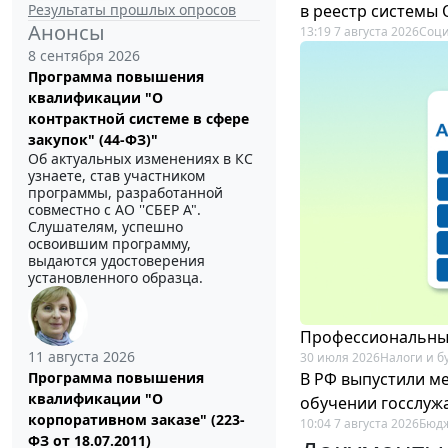
Результаты прошлых опросов
в реестр системы
Анонсы
13:19 7 августа 2026
Соци
8 сентября 2026
Программа повышения
квалификации "О
контрактной системе в сфере
закупок" (44-ФЗ)"
Об актуальных изменениях в КС
узнаете, став участником
программы, разработанной
совместно с АО ''СБЕР А".
Слушателям, успешно
освоившим программу,
выдаются удостоверения
установленного образца.
Профессиональный
11 августа 2026
30 июля 2026
Налоги и б
В РФ выпустили ме
Программа повышения
квалификации "О
обучении госслуж
корпоративном заказе" (223-
10:04 7 августа 2026
Бюдж
ФЗ от 18.07.2011)