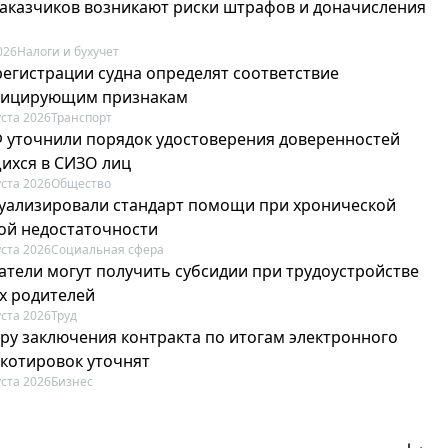
 заказчиков возникают риски штрафов и доначисления
026
Налоги и бухучет
регистрации судна определят соответствие
фицирующим признакам
уста 2026
Транспорт
Ф уточнили порядок удостоверения доверенностей
ихся в СИЗО лиц
уста 2026
Общество
туализировали стандарт помощи при хронической
ой недостаточности
уста 2026
Социальная сфера
атели могут получить субсидии при трудоустройстве
х родителей
уста 2026
Труд
ру заключения контракта по итогам электронного
 котировок уточнят
уста 2026
Бизнес