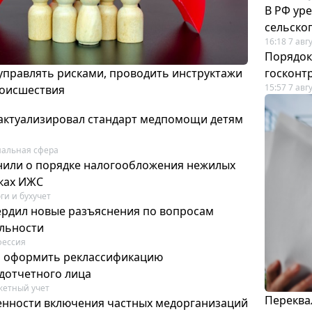
В РФ ур
сельско
16:18 7 авг
Порядок
 управлять рисками, проводить инструктажи
госконт
15:57 7 авг
роисшествия
актуализировал стандарт медпомощи детям
альная сфера
или о порядке налогообложения нежилых
тках ИЖС
ги и бухучет
ердил новые разъяснения по вопросам
ельности
фессия
м оформить реклассификацию
дотчетного лица
етный учет
Переква
нности включения частных медорганизаций