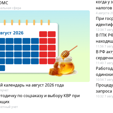
когда у
 ОМС
налогов
альная сфера
4 августа 2
При гос
иденти
12:34 7 авг
В ГПК Р
находящ
11:56 7 авг
В РФ ак
сердечн
11:40 7 авг
Работод
одиноки
10:54 7 авг
 календарь на август 2026 года
Процеду
ухучет
запроса
тодичку по соцзаказу и выбору КВР при
10:32 7 авг
ащих
етный учет