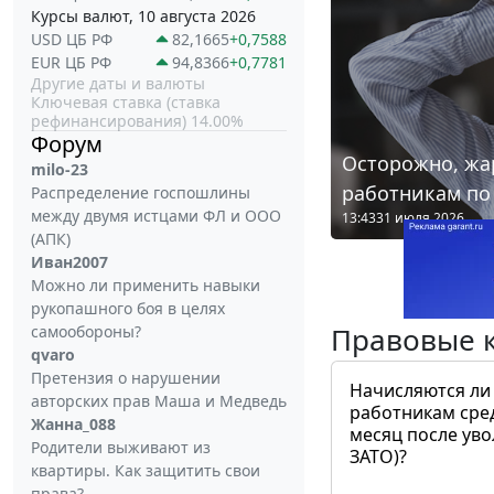
Курсы валют, 10 августа 2026
USD ЦБ РФ
82,1665
+0,7588
EUR ЦБ РФ
94,8366
+0,7781
Другие даты и валюты
Ключевая ставка (ставка
рефинансирования) 14.00%
Форум
Осторожно, жа
milo-23
работникам по
Распределение госпошлины
между двумя истцами ФЛ и ООО
13:43
31 июля 2026
(АПК)
Иван2007
Можно ли применить навыки
рукопашного боя в целях
Правовые 
самообороны?
qvaro
Претензия о нарушении
Начисляются ли
авторских прав Маша и Медведь
работникам сре
Жанна_088
месяц после ув
Родители выживают из
ЗАТО)?
квартиры. Как защитить свои
права?