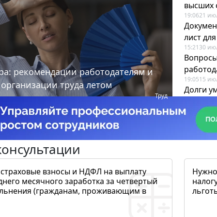
высших 
19:06
21 ию
Докумен
лист дл
15:21
30 ию
Вопросы
работода
ра: рекомендации работодателям и
19:05
15 ию
 организации труда летом
Долги у
Труд
когда и
19:43
17 ию
консультации
 страховые взносы и НДФЛ на выплату
Нужно
днего месячного заработка за четвертый
налогу
ольнения (гражданам, проживающим в
льготы