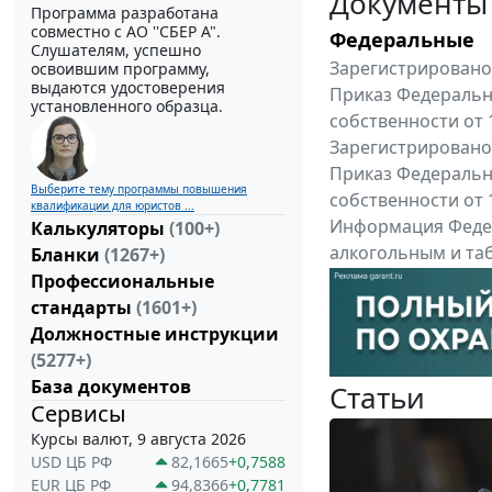
Документы
Программа разработана
совместно с АО ''СБЕР А".
Федеральные
Слушателям, успешно
Зарегистрировано 
освоившим программу,
выдаются удостоверения
Приказ Федеральн
установленного образца.
собственности от 
Зарегистрировано 
Приказ Федеральн
Выберите тему программы повышения
собственности от 
квалификации для юристов ...
Информация Федер
Калькуляторы
(100+)
алкогольным и таб
Бланки
(1267+)
"Вниманию произв
Профессиональные
Все федеральные докум
стандарты
(1601+)
Должностные инструкции
(5277+)
База документов
Статьи
Сервисы
Курсы валют, 9 августа 2026
USD ЦБ РФ
82,1665
+0,7588
EUR ЦБ РФ
94,8366
+0,7781