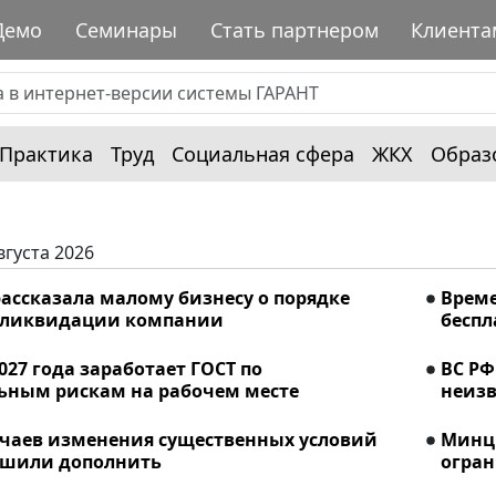
Демо
Семинары
Стать партнером
Клиента
Практика
Труд
Социальная сфера
ЖКХ
Образ
вгуста 2026
ассказала малому бизнесу о порядке
Време
 ликвидации компании
беспл
2027 года заработает ГОСТ по
ВС РФ
ьным рискам на рабочем месте
неизв
учаев изменения существенных условий
Минци
ешили дополнить
огран