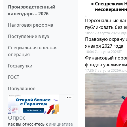
Спецрежим Н
Производственный
несовершенно
календарь – 2026
Персональные дан
Налоговая реформа
публиковать без е
18:27 7 августа 2026
Суде
Поступление в вуз
Правовую охрану 
января 2027 года
Специальная военная
18:04 7 августа 2026
IT
операция
Финансовый порог
фондов увеличили
Госзакупки
17:36 7 августа 2026
Нало
ГОСТ
Популярное
Опрос
Как вы относитесь к
инициативе