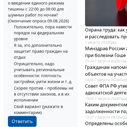
о введении единого режима
тишины с 22:00 до 08:00 для
шумных работ по ночам?
(Окончание опроса 09.08.2026)
Положительно, пора навести
Охрана труда: как
порядок на федеральном
и расследовать п
уровне
7 августа 2026
Труд
Я за, это дополнительно
Минздрав России 
защитит право граждан на
при болезни Гоше
отдых
15:34 7 августа 2026
Соци
Отрицательно, надо
Гражданам напомн
учитывать региональные
объектов на учас
особенности: плотность
14:45 7 августа 2026
Нало
застройки, ритм жизни и т. д.
Совет ФПА РФ утв
Скорее против – проблемы не
адвокатской деят
в отсутствии законов, а в их
13:56 7 августа 2026
Про
исполнении
Каким документо
Свой вариант (укажите в
задолженности по
комментарии)
13:37 7 августа 2026
Бюдж
Ответить
Определены особе