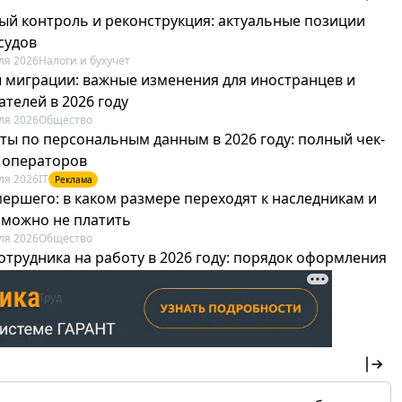
ый контроль и реконструкция: актуальные позиции
судов
ля 2026
Налоги и бухучет
 миграции: важные изменения для иностранцев и
телей в 2026 году
ля 2026
Общество
ты по персональным данным в 2026 году: полный чек-
я операторов
ля 2026
IT
Реклама
мершего: в каком размере переходят к наследникам и
х можно не платить
ля 2026
Общество
отрудника на работу в 2026 году: порядок оформления
овика и бухгалтера
ля 2026
Труд
Реклама