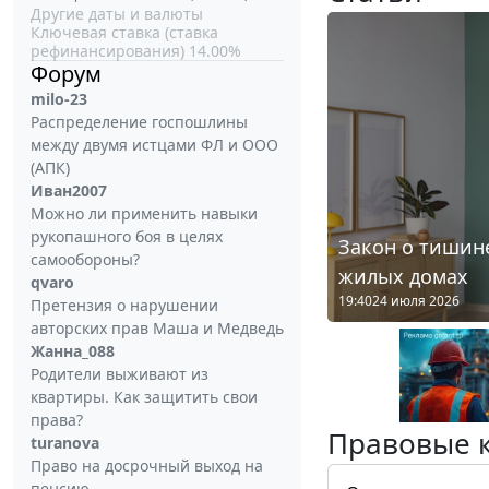
Другие даты и валюты
Ключевая ставка (ставка
рефинансирования) 14.00%
Форум
milo-23
Распределение госпошлины
между двумя истцами ФЛ и ООО
(АПК)
Иван2007
Можно ли применить навыки
рукопашного боя в целях
Закон о тишине
самообороны?
жилых домах
qvaro
19:40
24 июля 2026
Претензия о нарушении
авторских прав Маша и Медведь
Жанна_088
Родители выживают из
квартиры. Как защитить свои
права?
Правовые 
turanova
Право на досрочный выход на
пенсию