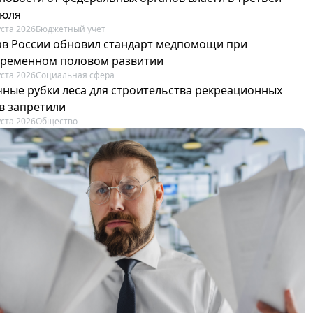
июля
уста 2026
Бюджетный учет
в России обновил стандарт медпомощи при
ременном половом развитии
уста 2026
Социальная сфера
ные рубки леса для строительства рекреационных
в запретили
уста 2026
Общество