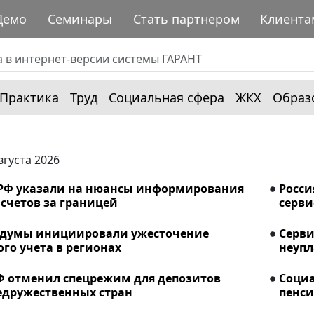
Демо
Семинары
Стать партнером
Клиента
Практика
Труд
Социальная сфера
ЖКХ
Образ
вгуста 2026
РФ указали на нюансы информирования
Росси
счетов за границей
серви
сдумы инициировали ужесточение
Серви
го учета в регионах
неупл
Ф отменил спецрежим для депозитов
Соци
едружественных стран
пенси