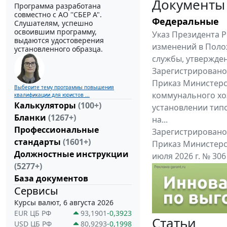
Документы
Программа разработана
совместно с АО ''СБЕР А".
Федеральные
Слушателям, успешно
освоившим программу,
Указ Президента Р
выдаются удостоверения
изменений в Поло
установленного образца.
службы, утвержден
Зарегистрировано 
Приказ Министерс
Выберите тему программы повышения
коммунального хоз
квалификации для юристов ...
Калькуляторы
(100+)
установлении тип
Бланки
(1267+)
на...
Профессиональные
Зарегистрировано 
стандарты
(1601+)
Приказ Министерс
Должностные инструкции
июля 2026 г. № 30
(5277+)
приказу Министерс
База документов
Все федеральные докум
Сервисы
Курсы валют, 6 августа 2026
EUR ЦБ РФ
93,1901
-0,3923
Статьи
USD ЦБ РФ
80,9293
-0,1998