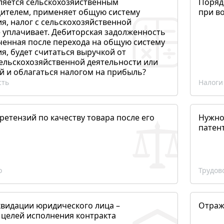
ляется сельскохозяйственным
Поряд
ителем, применяет общую систему
при в
я, налог с сельскохозяйственной
 уплачивает. Дебиторская задолженность
ченная после перехода на общую систему
, будет считаться выручкой от
сельскохозяйственной деятельности или
й и облагаться налогом на прибыль?
сть
Налоги
етензий по качеству товара после его
Нужно
патен
о
Трудов
квидации юридического лица –
Отраж
 целей исполнения контракта