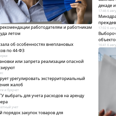
декаде 
17:46 6 авг
Минздра
преждев
 рекомендации работодателям и работникам
17:02 6 авг
руда летом
Выбороч
объекто
азала об особенностях внеплановых
16:41 6 авг
ов по 44-ФЗ
ерки
ановки или запрета реализации опасной
изируют
ес
рует урегулировать экстерриториальный
ения жалоб
ги и бухучет
У выбрать для учета расходов на аренду
вера
етный учет
й порядок закупок товаров для