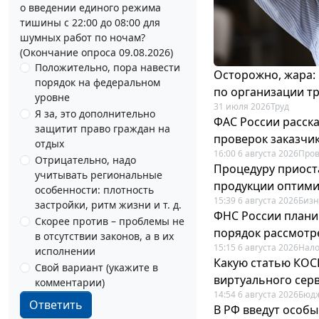
о введении единого режима
тишины с 22:00 до 08:00 для
шумных работ по ночам?
(Окончание опроса 09.08.2026)
Положительно, пора навести
Осторожно, жара:
порядок на федеральном
по организации т
уровне
31 июля 2026
Труд
Я за, это дополнительно
ФАС России расск
защитит право граждан на
проверок заказчик
отдых
16:00 6 августа 2026
Пров
Отрицательно, надо
Процедуру приост
учитывать региональные
продукции оптим
особенности: плотность
15:39 6 августа 2026
Бизн
застройки, ритм жизни и т. д.
ФНС России плани
Скорее против – проблемы не
порядок рассмотр
в отсутствии законов, а в их
15:15 6 августа 2026
Нало
исполнении
Какую статью КОСГ
Свой вариант (укажите в
виртуального сер
комментарии)
14:54 6 августа 2026
Бюдж
Ответить
В РФ введут особы