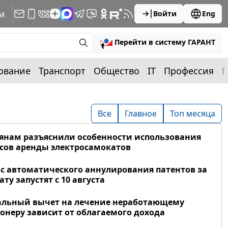
м
Войти
Eng
Перейти в систему ГАРАНТ
ование
Транспорт
Общество
IT
Профессия
П
Все
Главное
Топ месяца
янам разъяснили особенности использования
сов аренды электросамокатов
с автоматического аннулирования патентов за
ату запустят с 10 августа
альный вычет на лечение неработающему
онеру зависит от облагаемого дохода