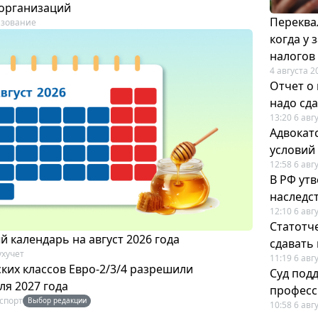
организаций
Переква
азование
когда у
налогов
4 августа 2
Отчет о
надо сда
13:20 6 авг
Адвокат
условий
12:58 6 авг
В РФ ут
наследс
12:10 6 авг
Статотч
 календарь на август 2026 года
сдавать
ухучет
11:19 6 авг
ких классов Евро-2/3/4 разрешили
Суд под
ля 2027 года
професс
спорт
Выбор редакции
10:58 6 авг