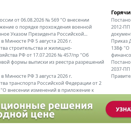
Горячи
оссии от 06.08.2026 № 569 "О внесении
Постано
жение о порядке прохождения военной
2012-ПП
ное Указом Президента Российской...
докумен
в Минюсте РФ 5 августа 2026 г.
Приказ Д
тва строительства и жилищно-
138ф "О
яйства РФ от 17.07.2026 № 457/пр "Об
финансов
овой формы выписки из реестра разрешений
Постано
2037-ПП
в Минюсте РФ 3 августа 2026 г.
Правител
тва транспорта Российской Федерации от 2
6 "О внесении изменений в приложение к
тва транспорта Российской...
енты
Все регио