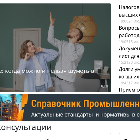
Налогов
высших 
19:06
21 ию
Вопросы
работода
19:05
15 ию
Докумен
лист дл
15:21
30 ию
Долги у
: когда можно и нельзя шуметь в
когда и
19:43
17 ию
ЖКХ
Прием с
для кадр
12:28
22 ию
консультации