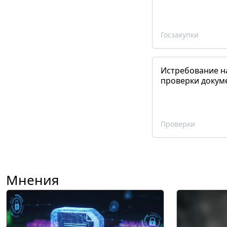
Госзакупки
Истребование н
проверки докум
Проверки
Мнения