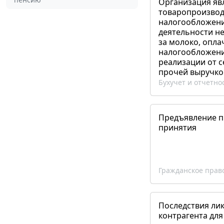
Организация яв
товаропроизвод
налогообложени
деятельности не
за молоко, опла
налогообложения
реализации от 
прочей выручко
Бухучет и отчетно
Предъявление пр
принятия
Гражданское прав
Последствия ли
контрагента для