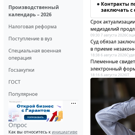
Контракты п
Производственный
заключать с
календарь – 2026
Срок актуализаци
Налоговая реформа
медизделий прод
09:30 7 августа 2026
Соци
Поступление в вуз
Суд обязал заключ
в приеме незакон
Специальная военная
18:38 6 августа 2026
Суде
операция
Племенные свидет
электронный фор
Госзакупки
18:16 6 августа 2026
IT
ГОСТ
Популярное
Опрос
Как вы относитесь к
инициативе