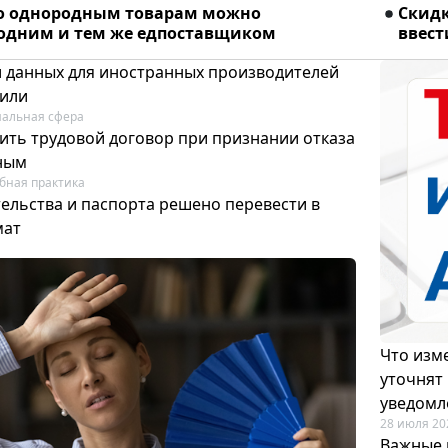
о однородным товарам можно
Скидк
 одним и тем же едпоставщиком
ввест
и данных для иностранных производителей
лили
альная сфера
ить трудовой договор при признании отказа
ным
бная практика
ельства и паспорта решено перевести в
мат
Что изме
уточнят
уведомл
28 июля 20
Важные 