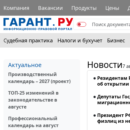
Компания
Вакансии
Продукты
Цены
Судебная практика
Налоги и бухучет
Бизнес
Новости
Актуальное
7 а
Производственный
Резидентам 
календарь – 2027 (проект)
об открытии 
ТОП-25 изменений в
Депутаты Го
законодательстве в
миграционно
августе
Президент Р
Профессиональный
физлиц из н
календарь на август