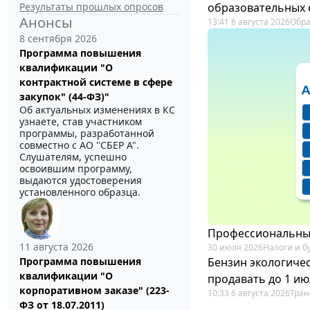
Результаты прошлых опросов
образовательных 
Анонсы
13:41 6 августа 2026
Обр
8 сентября 2026
Программа повышения
квалификации "О
контрактной системе в сфере
закупок" (44-ФЗ)"
Об актуальных изменениях в КС
узнаете, став участником
программы, разработанной
совместно с АО ''СБЕР А".
Слушателям, успешно
освоившим программу,
выдаются удостоверения
установленного образца.
Профессиональный
11 августа 2026
30 июля 2026
Налоги и б
Бензин экологичес
Программа повышения
квалификации "О
продавать до 1 ию
корпоративном заказе" (223-
10:33 6 августа 2026
Тран
ФЗ от 18.07.2011)