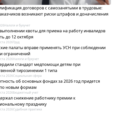
лификация договоров с самозанятыми в трудовые:
 заказчиков возникают риски штрафов и доначисления
026
Налоги и бухучет
 выполнении квоты для приема на работу инвалидов
ть до 12 октября
уста 2026
Труд
ские палаты вправе применять УСН при соблюдении
 и ограничений
уста 2026
Налоги и бухучет
вердили стандарт медпомощи детям при
твенной тирозинемии 1 типа
уста 2026
Социальная сфера
етность об основных фондах за 2026 год придется
 по новым формам
уста 2026
Бюджетный учет
держал снижение работнику премии к
иональному празднику
уста 2026
Судебная практика