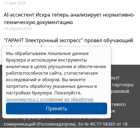
27 мая 2026
AI-ассистент Искра теперь анализирует нормативно-
техническую документацию
28 апреля 2026
"ГАРАНТ Электронный экспресс" провел обучающий
вебинар по работе с AI-ассистентом Искра
Мы обрабатываем локальные данные
23 апреля 2026
браузера и используем инструменты
аналитики в целях улучшения и обеспечения
работоспособности сайта, статистических
© ООО "НПП "ГАРАНТ-СЕРВИС", 2026. Система ГАРАНТ
исследований и обзоров. Вы можете
выпускается с 1990 года. Компания "Гарант" и ее партнеры
запретить обработку указанных данных в
являются участниками Российской ассоциации правовой
настройках браузера. Пожалуйста,
информации ГАРАНТ.
ознакомьтесь с условиями их обработки
.
Портал ГАРАНТ.РУ зарегистрирован в качестве сетевого
Принять
издания Федеральной службой по надзору в сфере
связи,информационных технологий и массовых
коммуникаций (Роскомнадзором), Эл № ФС77-58365 от 18
июня 2014 года.