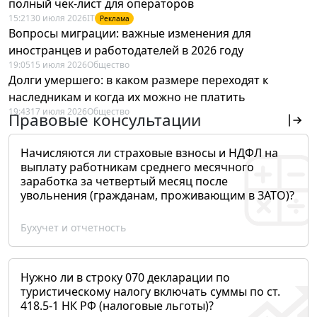
полный чек-лист для операторов
15:21
30 июля 2026
IT
Реклама
Вопросы миграции: важные изменения для
иностранцев и работодателей в 2026 году
19:05
15 июля 2026
Общество
Долги умершего: в каком размере переходят к
наследникам и когда их можно не платить
19:43
17 июля 2026
Общество
Правовые консультации
Начисляются ли страховые взносы и НДФЛ на
выплату работникам среднего месячного
заработка за четвертый месяц после
увольнения (гражданам, проживающим в ЗАТО)?
Бухучет и отчетность
Нужно ли в строку 070 декларации по
туристическому налогу включать суммы по ст.
418.5-1 НК РФ (налоговые льготы)?