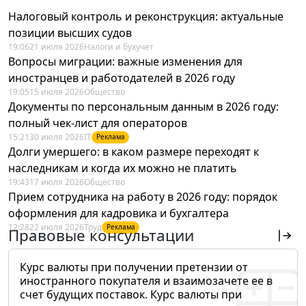
Налоговый контроль и реконструкция: актуальные
позиции высших судов
19:06
21 июля 2026
Налоги и бухучет
Вопросы миграции: важные изменения для
иностранцев и работодателей в 2026 году
19:05
15 июля 2026
Общество
Документы по персональным данным в 2026 году:
полный чек-лист для операторов
15:21
30 июля 2026
IT
Реклама
Долги умершего: в каком размере переходят к
наследникам и когда их можно не платить
19:43
17 июля 2026
Общество
Прием сотрудника на работу в 2026 году: порядок
оформления для кадровика и бухгалтера
12:28
22 июля 2026
Труд
Реклама
Правовые консультации
Курс валюты при получении претензии от
иностранного покупателя и взаимозачете ее в
счет будущих поставок. Курс валюты при