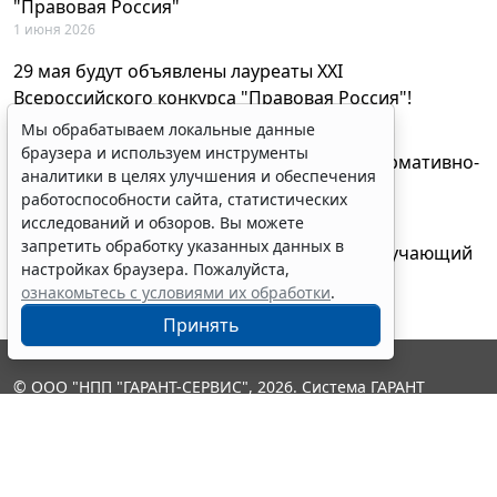
"Правовая Россия"
1 июня 2026
29 мая будут объявлены лауреаты XXI
Всероссийского конкурса "Правовая Россия"!
27 мая 2026
Мы обрабатываем локальные данные
браузера и используем инструменты
AI-ассистент Искра теперь анализирует нормативно-
аналитики в целях улучшения и обеспечения
техническую документацию
работоспособности сайта, статистических
28 апреля 2026
исследований и обзоров. Вы можете
запретить обработку указанных данных в
"ГАРАНТ Электронный экспресс" провел обучающий
настройках браузера. Пожалуйста,
вебинар по работе с AI-ассистентом Искра
ознакомьтесь с условиями их обработки
.
23 апреля 2026
Принять
© ООО "НПП "ГАРАНТ-СЕРВИС", 2026. Система ГАРАНТ
выпускается с 1990 года. Компания "Гарант" и ее партнеры
являются участниками Российской ассоциации правовой
информации ГАРАНТ.
Контакты
8-800-200-88-88