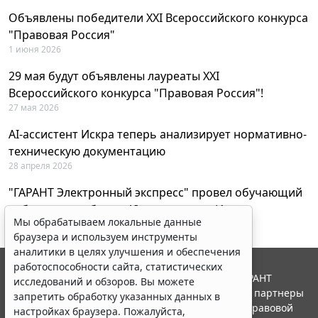
Объявлены победители XXI Всероссийского конкурса
"Правовая Россия"
1 июня 2026
29 мая будут объявлены лауреаты XXI
Всероссийского конкурса "Правовая Россия"!
27 мая 2026
AI-ассистент Искра теперь анализирует нормативно-
техническую документацию
28 апреля 2026
"ГАРАНТ Электронный экспресс" провел обучающий
вебинар по работе с AI-ассистентом Искра
Мы обрабатываем локальные данные
23 апреля 2026
браузера и используем инструменты
аналитики в целях улучшения и обеспечения
работоспособности сайта, статистических
© ООО "НПП "ГАРАНТ-СЕРВИС", 2026. Система ГАРАНТ
исследований и обзоров. Вы можете
выпускается с 1990 года. Компания "Гарант" и ее партнеры
запретить обработку указанных данных в
являются участниками Российской ассоциации правовой
настройках браузера. Пожалуйста,