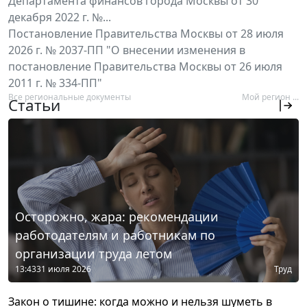
Департамента финансов города Москвы от 30
декабря 2022 г. №...
Постановление Правительства Москвы от 28 июля
2026 г. № 2037-ПП "О внесении изменения в
постановление Правительства Москвы от 26 июля
2011 г. № 334-ПП"
Все региональные документы
Мой регион ...
Статьи
Осторожно, жара: рекомендации
работодателям и работникам по
организации труда летом
13:43
31 июля 2026
Труд
Закон о тишине: когда можно и нельзя шуметь в