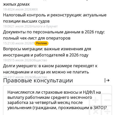
жилых домах
19:40
24 июля 2026
ЖКХ
Налоговый контроль и реконструкция: актуальные
позиции высших судов
19:06
21 июля 2026
Налоги и бухучет
Документы по персональным данным в 2026 году:
полный чек-лист для операторов
15:21
30 июля 2026
IT
Реклама
Вопросы миграции: важные изменения для
иностранцев и работодателей в 2026 году
19:05
15 июля 2026
Общество
Долги умершего: в каком размере переходят к
наследникам и когда их можно не платить
19:43
17 июля 2026
Общество
Правовые консультации
Начисляются ли страховые взносы и НДФЛ на
выплату работникам среднего месячного
заработка за четвертый месяц после
увольнения (гражданам, проживающим в ЗАТО)?