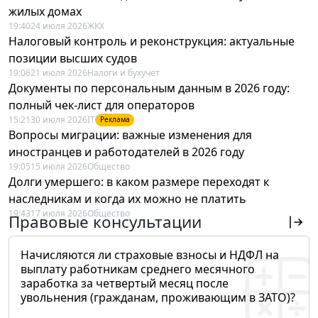
жилых домах
19:40
24 июля 2026
ЖКХ
Налоговый контроль и реконструкция: актуальные
позиции высших судов
19:06
21 июля 2026
Налоги и бухучет
Документы по персональным данным в 2026 году:
полный чек-лист для операторов
15:21
30 июля 2026
IT
Реклама
Вопросы миграции: важные изменения для
иностранцев и работодателей в 2026 году
19:05
15 июля 2026
Общество
Долги умершего: в каком размере переходят к
наследникам и когда их можно не платить
19:43
17 июля 2026
Общество
Правовые консультации
Начисляются ли страховые взносы и НДФЛ на
выплату работникам среднего месячного
заработка за четвертый месяц после
увольнения (гражданам, проживающим в ЗАТО)?