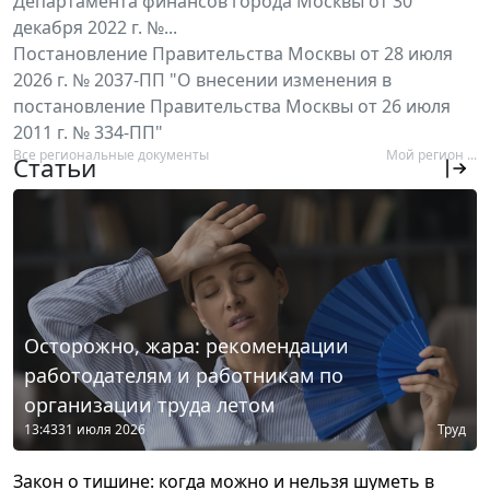
Департамента финансов города Москвы от 30
декабря 2022 г. №...
Постановление Правительства Москвы от 28 июля
2026 г. № 2037-ПП "О внесении изменения в
постановление Правительства Москвы от 26 июля
2011 г. № 334-ПП"
Все региональные документы
Мой регион ...
Статьи
Осторожно, жара: рекомендации
работодателям и работникам по
организации труда летом
13:43
31 июля 2026
Труд
Закон о тишине: когда можно и нельзя шуметь в