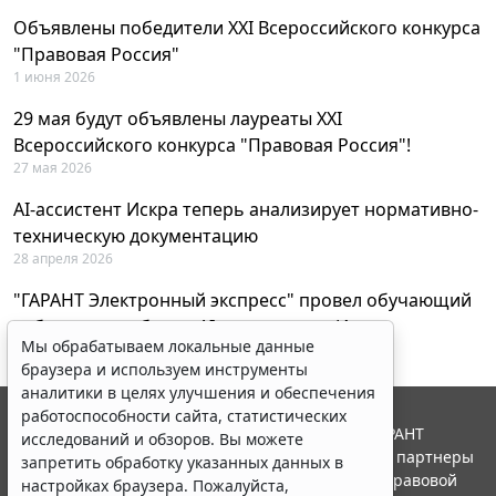
Объявлены победители XXI Всероссийского конкурса
"Правовая Россия"
1 июня 2026
29 мая будут объявлены лауреаты XXI
Всероссийского конкурса "Правовая Россия"!
27 мая 2026
AI-ассистент Искра теперь анализирует нормативно-
техническую документацию
28 апреля 2026
"ГАРАНТ Электронный экспресс" провел обучающий
вебинар по работе с AI-ассистентом Искра
Мы обрабатываем локальные данные
23 апреля 2026
браузера и используем инструменты
аналитики в целях улучшения и обеспечения
работоспособности сайта, статистических
© ООО "НПП "ГАРАНТ-СЕРВИС", 2026. Система ГАРАНТ
исследований и обзоров. Вы можете
выпускается с 1990 года. Компания "Гарант" и ее партнеры
запретить обработку указанных данных в
являются участниками Российской ассоциации правовой
настройках браузера. Пожалуйста,