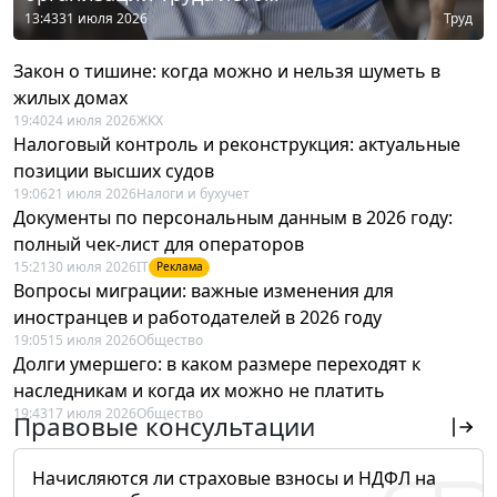
13:43
31 июля 2026
Труд
Закон о тишине: когда можно и нельзя шуметь в
жилых домах
19:40
24 июля 2026
ЖКХ
Налоговый контроль и реконструкция: актуальные
позиции высших судов
19:06
21 июля 2026
Налоги и бухучет
Документы по персональным данным в 2026 году:
полный чек-лист для операторов
15:21
30 июля 2026
IT
Реклама
Вопросы миграции: важные изменения для
иностранцев и работодателей в 2026 году
19:05
15 июля 2026
Общество
Долги умершего: в каком размере переходят к
наследникам и когда их можно не платить
19:43
17 июля 2026
Общество
Правовые консультации
Начисляются ли страховые взносы и НДФЛ на