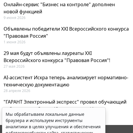
Онлайн-сервис "Бизнес на контроле" дополнен
новой функцией
9 июня 2026
Объявлены победители XXI Всероссийского конкурса
"Правовая Россия"
1 июня 2026
29 мая будут объявлены лауреаты XXI
Всероссийского конкурса "Правовая Россия"!
27 мая 2026
AI-ассистент Искра теперь анализирует нормативно-
техническую документацию
28 апреля 2026
"ГАРАНТ Электронный экспресс" провел обучающий
вебинар по работе с AI-ассистентом Искра
Мы обрабатываем локальные данные
23 апреля 2026
браузера и используем инструменты
аналитики в целях улучшения и обеспечения
работоспособности сайта, статистических