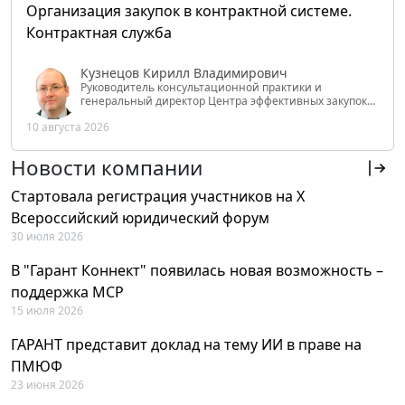
Организация закупок в контрактной системе.
Контрактная служба
Кузнецов Кирилл Владимирович
Руководитель консультационной практики и
генеральный директор Центра эффективных закупок
Tendery.ru, ведущий эксперт РАНХиГС при Президенте
10 августа 2026
РФ
Новости компании
Стартовала регистрация участников на X
Всероссийский юридический форум
30 июля 2026
В "Гарант Коннект" появилась новая возможность –
поддержка MCP
15 июля 2026
ГАРАНТ представит доклад на тему ИИ в праве на
ПМЮФ
23 июня 2026