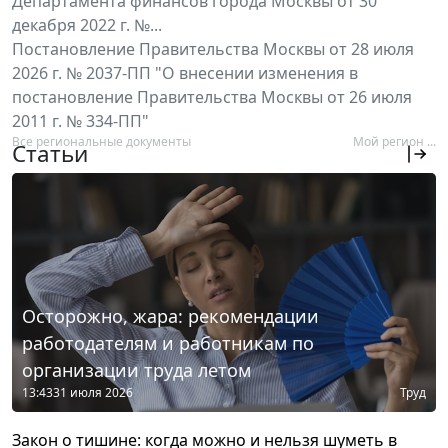
Департамента финансов города Москвы от 30
декабря 2022 г. №...
Постановление Правительства Москвы от 28 июля
2026 г. № 2037-ПП "О внесении изменения в
постановление Правительства Москвы от 26 июля
2011 г. № 334-ПП"
Все региональные документы
Мой регион ...
Статьи
Осторожно, жара: рекомендации
работодателям и работникам по
организации труда летом
13:43
31 июля 2026
Труд
Закон о тишине: когда можно и нельзя шуметь в