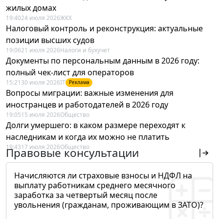
жилых домах
19:40
24 июля 2026
ЖКХ
Налоговый контроль и реконструкция: актуальные
позиции высших судов
19:06
21 июля 2026
Налоги и бухучет
Документы по персональным данным в 2026 году:
полный чек-лист для операторов
15:21
30 июля 2026
IT
Реклама
Вопросы миграции: важные изменения для
иностранцев и работодателей в 2026 году
19:05
15 июля 2026
Общество
Долги умершего: в каком размере переходят к
наследникам и когда их можно не платить
19:43
17 июля 2026
Общество
Правовые консультации
Начисляются ли страховые взносы и НДФЛ на
выплату работникам среднего месячного
заработка за четвертый месяц после
увольнения (гражданам, проживающим в ЗАТО)?