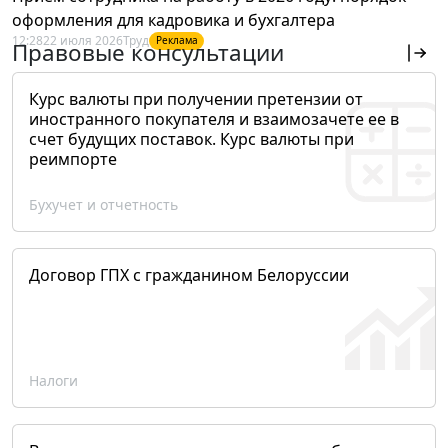
оформления для кадровика и бухгалтера
12:28
22 июля 2026
Труд
Реклама
Правовые консультации
Курс валюты при получении претензии от
иностранного покупателя и взаимозачете ее в
счет будущих поставок. Курс валюты при
реимпорте
Бухучет и отчетность
Договор ГПХ с гражданином Белоруссии
Налоги