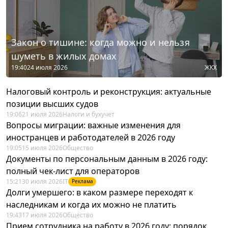
Закон о тишине: когда можно и нельзя
шуметь в жилых домах
19:40
24 июля 2026
ЖКХ
Налоговый контроль и реконструкция: актуальные
позиции высших судов
19:06
21 июля 2026
Налоги и бухучет
Вопросы миграции: важные изменения для
иностранцев и работодателей в 2026 году
19:05
15 июля 2026
Общество
Документы по персональным данным в 2026 году:
полный чек-лист для операторов
15:21
30 июля 2026
IT
Реклама
Долги умершего: в каком размере переходят к
наследникам и когда их можно не платить
19:43
17 июля 2026
Общество
Прием сотрудника на работу в 2026 году: порядок