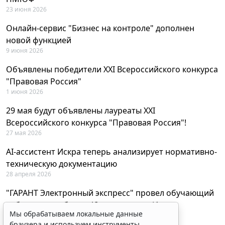
23 июня 2026
Онлайн-сервис "Бизнес на контроле" дополнен
новой функцией
9 июня 2026
Объявлены победители XXI Всероссийского конкурса
"Правовая Россия"
1 июня 2026
29 мая будут объявлены лауреаты XXI
Всероссийского конкурса "Правовая Россия"!
27 мая 2026
AI-ассистент Искра теперь анализирует нормативно-
техническую документацию
28 апреля 2026
"ГАРАНТ Электронный экспресс" провел обучающий
вебинар по работе с AI-ассистентом Искра
Мы обрабатываем локальные данные
23 апреля 2026
браузера и используем инструменты