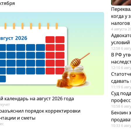
октября
Переква
когда у
налогов
4 августа 2
Адвокат
условий
12:58 6 авг
В РФ ут
наследс
12:10 6 авг
Статотч
сдавать
11:19 6 авг
Суд под
 календарь на август 2026 года
професс
ухучет
10:58 6 авг
разъяснил порядок корректировки
Бензин 
нтации и сметы
продават
ес
10:33 6 авг