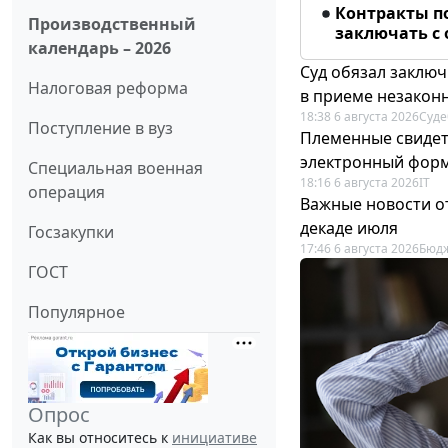
Контракты п
Производственный
заключать с
календарь – 2026
Суд обязал заключ
Налоговая реформа
в приеме незакон
18:38 6 августа 2026
Суде
Поступление в вуз
Племенные свидет
электронный фор
Специальная военная
18:16 6 августа 2026
IT
операция
Важные новости о
декаде июля
Госзакупки
17:46 6 августа 2026
Бюдж
ГОСТ
Популярное
Опрос
Как вы относитесь к
инициативе