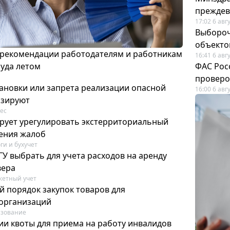
преждев
17:02 6 авг
Выбороч
объекто
 рекомендации работодателям и работникам
16:41 6 авг
руда летом
ФАС Рос
проверо
ановки или запрета реализации опасной
16:00 6 авг
изируют
ес
рует урегулировать экстерриториальный
ения жалоб
ги и бухучет
У выбрать для учета расходов на аренду
вера
етный учет
й порядок закупок товаров для
организаций
азование
ии квоты для приема на работу инвалидов