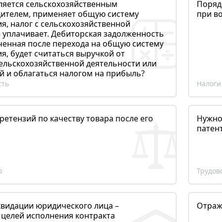
ляется сельскохозяйственным
Поряд
ителем, применяет общую систему
при в
я, налог с сельскохозяйственной
 уплачивает. Дебиторская задолженность
ченная после перехода на общую систему
, будет считаться выручкой от
сельскохозяйственной деятельности или
й и облагаться налогом на прибыль?
сть
Налоги
етензий по качеству товара после его
Нужно
патен
о
Трудов
квидации юридического лица –
Отраж
 целей исполнения контракта