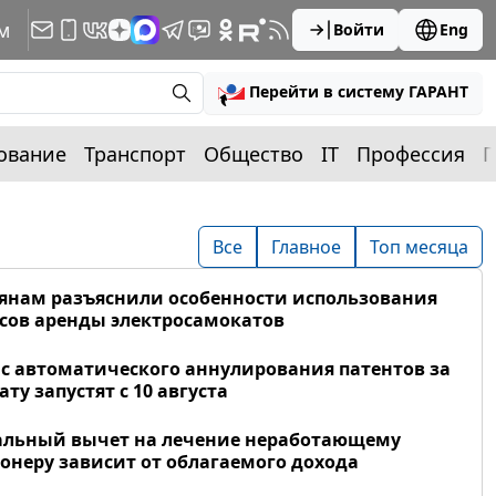
м
Войти
Eng
Перейти в систему ГАРАНТ
ование
Транспорт
Общество
IT
Профессия
П
Все
Главное
Топ месяца
янам разъяснили особенности использования
сов аренды электросамокатов
с автоматического аннулирования патентов за
ату запустят с 10 августа
альный вычет на лечение неработающему
онеру зависит от облагаемого дохода