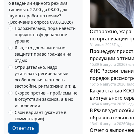
о введении единого режима
тишины с 22:00 до 08:00 для
шумных работ по ночам?
(Окончание опроса 09.08.2026)
Положительно, пора навести
Осторожно, жара:
порядок на федеральном
по организации т
уровне
31 июля 2026
Труд
Я за, это дополнительно
Процедуру приост
защитит право граждан на
продукции оптим
отдых
15:39 6 августа 2026
Бизн
Отрицательно, надо
ФНС России плани
учитывать региональные
порядок рассмотр
особенности: плотность
15:15 6 августа 2026
Нало
застройки, ритм жизни и т. д.
Какую статью КОСГ
Скорее против – проблемы не
виртуального сер
в отсутствии законов, а в их
14:54 6 августа 2026
Бюдж
исполнении
В РФ введут особы
Свой вариант (укажите в
образовательных 
комментарии)
13:41 6 августа 2026
Обр
Ответить
Отчет о выполнен