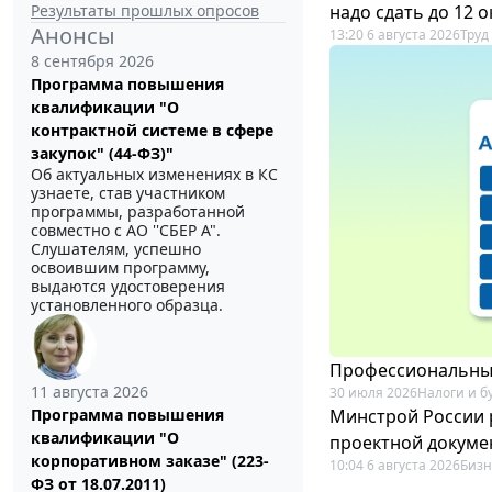
Результаты прошлых опросов
надо сдать до 12 
Анонсы
13:20 6 августа 2026
Труд
8 сентября 2026
Программа повышения
квалификации "О
контрактной системе в сфере
закупок" (44-ФЗ)"
Об актуальных изменениях в КС
узнаете, став участником
программы, разработанной
совместно с АО ''СБЕР А".
Слушателям, успешно
освоившим программу,
выдаются удостоверения
установленного образца.
Профессиональный
11 августа 2026
30 июля 2026
Налоги и б
Минстрой России 
Программа повышения
квалификации "О
проектной докуме
корпоративном заказе" (223-
10:04 6 августа 2026
Бизн
ФЗ от 18.07.2011)