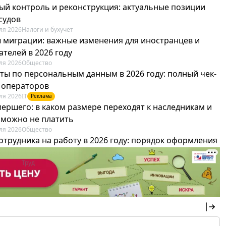
ый контроль и реконструкция: актуальные позиции
судов
ля 2026
Налоги и бухучет
 миграции: важные изменения для иностранцев и
телей в 2026 году
ля 2026
Общество
ты по персональным данным в 2026 году: полный чек-
я операторов
ля 2026
IT
Реклама
мершего: в каком размере переходят к наследникам и
х можно не платить
ля 2026
Общество
отрудника на работу в 2026 году: порядок оформления
овика и бухгалтера
ля 2026
Труд
Реклама