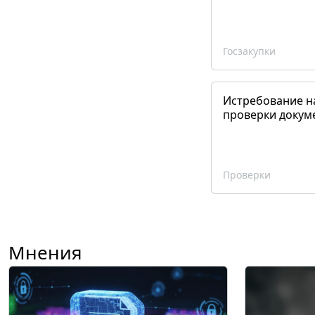
Госзакупки
Истребование н
проверки докум
Проверки
Мнения