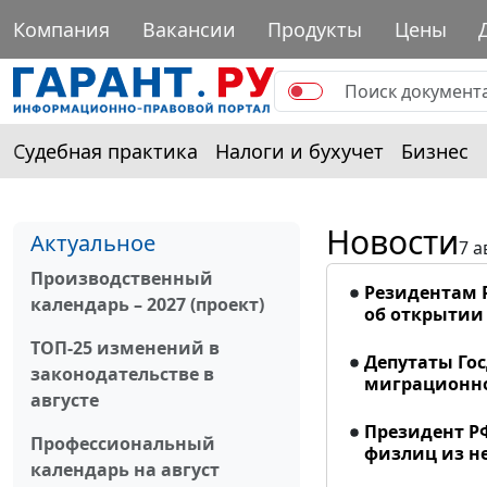
Компания
Вакансии
Продукты
Цены
Судебная практика
Налоги и бухучет
Бизнес
Новости
Актуальное
7 а
Производственный
Резидентам 
календарь – 2027 (проект)
об открытии 
ТОП-25 изменений в
Депутаты Го
законодательстве в
миграционно
августе
Президент Р
Профессиональный
физлиц из н
календарь на август