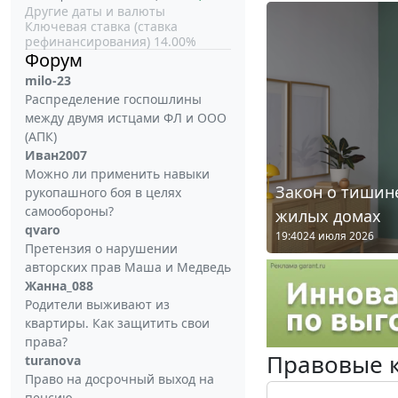
Другие даты и валюты
Ключевая ставка (ставка
рефинансирования) 14.00%
Форум
milo-23
Распределение госпошлины
между двумя истцами ФЛ и ООО
(АПК)
Иван2007
Можно ли применить навыки
Закон о тишине
рукопашного боя в целях
самообороны?
жилых домах
qvaro
19:40
24 июля 2026
Претензия о нарушении
авторских прав Маша и Медведь
Жанна_088
Родители выживают из
квартиры. Как защитить свои
права?
Правовые 
turanova
Право на досрочный выход на
пенсию