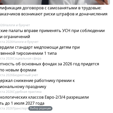
лификация договоров с самозанятыми в трудовые:
 заказчиков возникают риски штрафов и доначисления
026
Налоги и бухучет
ские палаты вправе применять УСН при соблюдении
 и ограничений
уста 2026
Налоги и бухучет
вердили стандарт медпомощи детям при
твенной тирозинемии 1 типа
уста 2026
Социальная сфера
етность об основных фондах за 2026 год придется
 по новым формам
уста 2026
Бюджетный учет
держал снижение работнику премии к
иональному празднику
уста 2026
Судебная практика
экологических классов Евро-2/3/4 разрешили
ь до 1 июля 2027 года
уста 2026
Транспорт
Выбор редакции