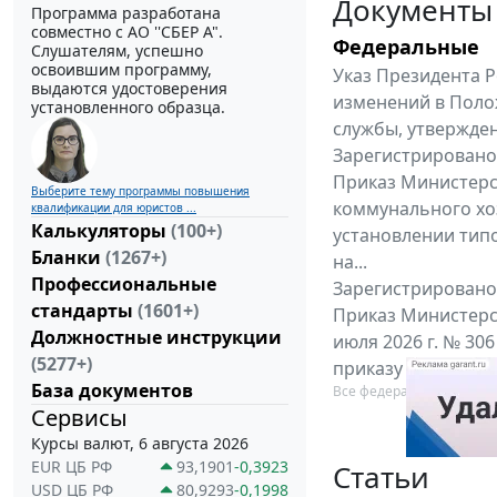
Документы
Программа разработана
совместно с АО ''СБЕР А".
Федеральные
Слушателям, успешно
освоившим программу,
Указ Президента Р
выдаются удостоверения
изменений в Поло
установленного образца.
службы, утвержден
Зарегистрировано 
Приказ Министерс
Выберите тему программы повышения
коммунального хоз
квалификации для юристов ...
Калькуляторы
(100+)
установлении тип
Бланки
(1267+)
на...
Профессиональные
Зарегистрировано 
стандарты
(1601+)
Приказ Министерс
Должностные инструкции
июля 2026 г. № 30
(5277+)
приказу Министерс
База документов
Все федеральные докум
Сервисы
Курсы валют, 6 августа 2026
EUR ЦБ РФ
93,1901
-0,3923
Статьи
USD ЦБ РФ
80,9293
-0,1998