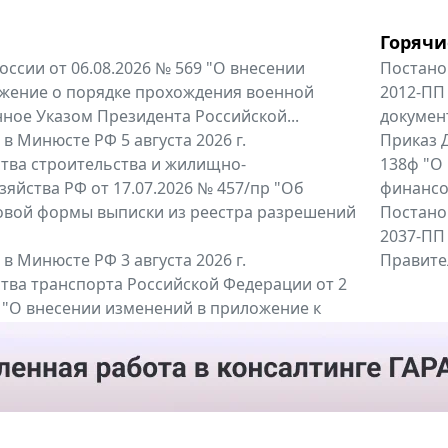
Горячи
оссии от 06.08.2026 № 569 "О внесении
Постано
жение о порядке прохождения военной
2012-ПП
ное Указом Президента Российской...
докумен
в Минюсте РФ 5 августа 2026 г.
Приказ Д
тва строительства и жилищно-
138ф "О
яйства РФ от 17.07.2026 № 457/пр "Об
финансов
овой формы выписки из реестра разрешений
Постано
2037-ПП
в Минюсте РФ 3 августа 2026 г.
Правител
тва транспорта Российской Федерации от 2
6 "О внесении изменений в приложение к
тва транспорта Российской...
енты
Все регио