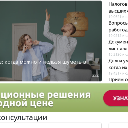
Налогов
высших 
19:06
21 ию
Вопросы
работода
19:05
15 ию
Докумен
лист дл
15:21
30 ию
Долги у
: когда можно и нельзя шуметь в
когда и
19:43
17 ию
ЖКХ
Прием с
для кадр
12:28
22 ию
консультации