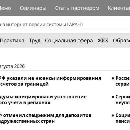
Демо
Семинары
Стать партнером
Клиента
Практика
Труд
Социальная сфера
ЖКХ
Образ
вгуста 2026
РФ указали на нюансы информирования
Росси
счетов за границей
серви
сдумы инициировали ужесточение
Серви
го учета в регионах
неупл
Ф отменил спецрежим для депозитов
Соци
едружественных стран
пенси