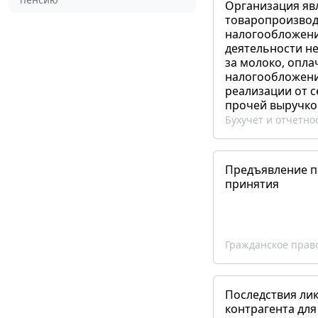
Организация яв
товаропроизвод
налогообложени
деятельности не
за молоко, опла
налогообложения
реализации от 
прочей выручко
Бухучет и отчетно
Предъявление пр
принятия
Гражданское прав
Последствия ли
контрагента для