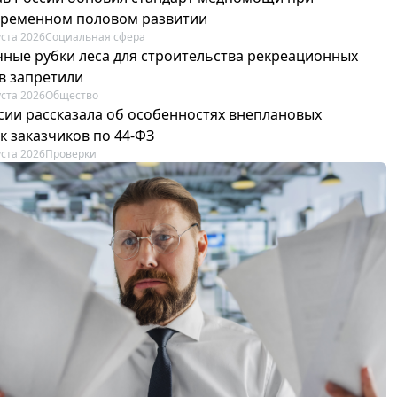
ременном половом развитии
уста 2026
Социальная сфера
ные рубки леса для строительства рекреационных
в запретили
уста 2026
Общество
сии рассказала об особенностях внеплановых
к заказчиков по 44-ФЗ
уста 2026
Проверки