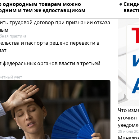
о однородным товарам можно
Скидк
 одним и тем же едпоставщиком
ввест
ить трудовой договор при признании отказа
ным
бная практика
ельства и паспорта решено перевести в
мат
т федеральных органов власти в третьей
етный учет
Что изме
уточнят
уведомл
28 июля 20
Минздра