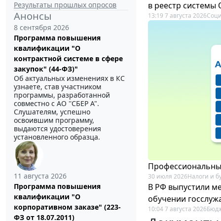
Результаты прошлых опросов
в реестр системы
Анонсы
13:19 7 августа 2026
Соци
8 сентября 2026
Программа повышения
квалификации "О
контрактной системе в сфере
закупок" (44-ФЗ)"
Об актуальных изменениях в КС
узнаете, став участником
программы, разработанной
совместно с АО ''СБЕР А".
Слушателям, успешно
освоившим программу,
выдаются удостоверения
установленного образца.
Профессиональный
11 августа 2026
30 июля 2026
Налоги и б
В РФ выпустили ме
Программа повышения
квалификации "О
обучении госслуж
корпоративном заказе" (223-
10:04 7 августа 2026
Бюдж
ФЗ от 18.07.2011)