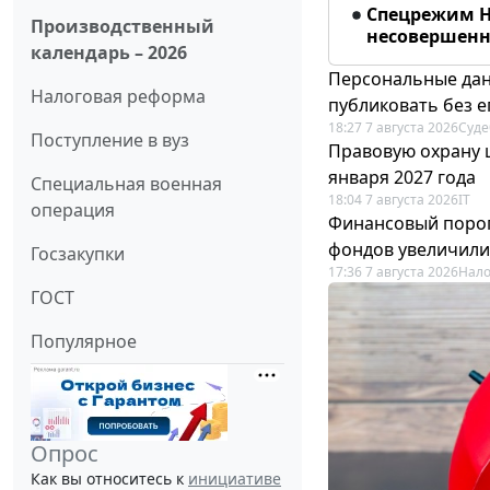
Спецрежим Н
Производственный
несовершенно
календарь – 2026
Персональные дан
Налоговая реформа
публиковать без е
18:27 7 августа 2026
Суде
Поступление в вуз
Правовую охрану 
января 2027 года
Специальная военная
18:04 7 августа 2026
IT
операция
Финансовый порог
фондов увеличили
Госзакупки
17:36 7 августа 2026
Нало
ГОСТ
Популярное
Опрос
Как вы относитесь к
инициативе