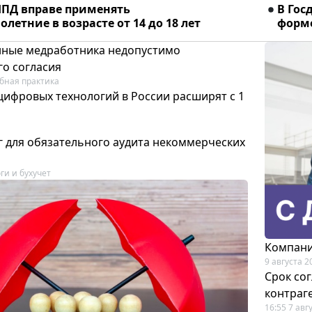
ПД вправе применять
В Гос
летние в возрасте от 14 до 18 лет
форме
ные медработника недопустимо
го согласия
бная практика
цифровых технологий в России расширят с 1
 для обязательного аудита некоммерческих
ги и бухучет
Компани
9 августа 2
Срок со
контраг
16:55 7 авг