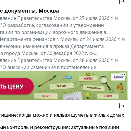
е документы. Москва
вление Правительства Москвы от 27 июля 2026 г. №
 "О разработке, согласовании и утверждении
тации по организации дорожного движения в...
епартамента финансов г. Москвы от 24 июля 2026 г. №
 внесении изменения в приказ Департамента
 города Москвы от 30 декабря 2022 г. №...
вление Правительства Москвы от 28 июля 2026 г. №
 "О внесении изменения в постановление
ьства Москвы от 26 июля 2011 г. № 334-ПП"
нальные документы
Мой регион ...
 тишине: когда можно и нельзя шуметь в жилых домах
ля 2026
ЖКХ
ый контроль и реконструкция: актуальные позиции