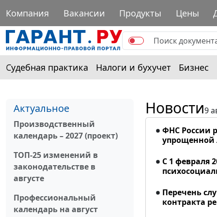
Компания
Вакансии
Продукты
Цены
Судебная практика
Налоги и бухучет
Бизнес
Новости
Актуальное
9 а
Производственный
ФНС России р
календарь – 2027 (проект)
упрощенной
ТОП-25 изменений в
С 1 февраля 
законодательстве в
психосоциал
августе
Перечень сл
Профессиональный
контракта р
календарь на август