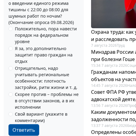
о введении единого режима
тишины с 22:00 до 08:00 для
шумных работ по ночам?
(Окончание опроса 09.08.2026)
Положительно, пора навести
Охрана труда: как
порядок на федеральном
и расследовать п
уровне
7 августа 2026
Труд
Я за, это дополнительно
Минздрав России 
защитит право граждан на
при болезни Гоше
отдых
15:34 7 августа 2026
Соци
Отрицательно, надо
Гражданам напомн
учитывать региональные
объектов на учас
особенности: плотность
14:45 7 августа 2026
Нало
застройки, ритм жизни и т. д.
Совет ФПА РФ утв
Скорее против – проблемы не
адвокатской деят
в отсутствии законов, а в их
13:56 7 августа 2026
Про
исполнении
Каким документо
Свой вариант (укажите в
задолженности по
комментарии)
13:37 7 августа 2026
Бюдж
Ответить
Определены особе