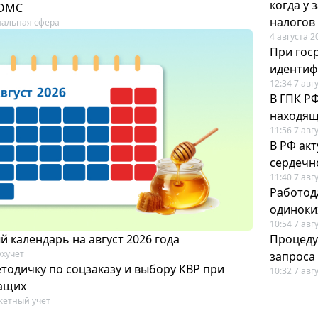
когда у
 ОМС
налогов
альная сфера
4 августа 2
При гос
иденти
12:34 7 авг
В ГПК Р
находящ
11:56 7 авг
В РФ ак
сердечн
11:40 7 авг
Работод
одиноки
10:54 7 авг
 календарь на август 2026 года
Процеду
ухучет
запроса
тодичку по соцзаказу и выбору КВР при
10:32 7 авг
ащих
етный учет