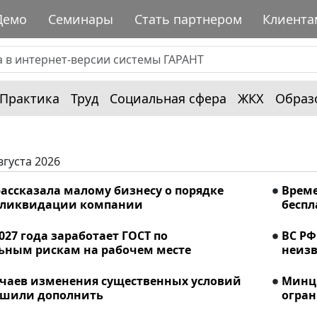
Демо
Семинары
Стать партнером
Клиента
Практика
Труд
Социальная сфера
ЖКХ
Образ
вгуста 2026
ассказала малому бизнесу о порядке
Време
 ликвидации компании
беспл
2027 года заработает ГОСТ по
ВС РФ
ьным рискам на рабочем месте
неизв
учаев изменения существенных условий
Минци
ешили дополнить
огран