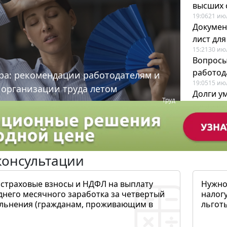
высших 
19:06
21 ию
Докумен
лист дл
15:21
30 ию
Вопросы
работода
ра: рекомендации работодателям и
19:05
15 ию
 организации труда летом
Долги у
Труд
когда и
19:43
17 ию
консультации
 страховые взносы и НДФЛ на выплату
Нужно
днего месячного заработка за четвертый
налогу
ольнения (гражданам, проживающим в
льготы