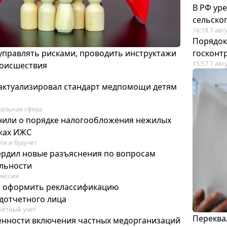
В РФ ур
сельско
16:18 7 авг
Порядок
 управлять рисками, проводить инструктажи
госконт
15:57 7 авг
роисшествия
актуализировал стандарт медпомощи детям
альная сфера
или о порядке налогообложения нежилых
тках ИЖС
ги и бухучет
ердил новые разъяснения по вопросам
ельности
фессия
м оформить реклассификацию
дотчетного лица
етный учет
Переква
нности включения частных медорганизаций