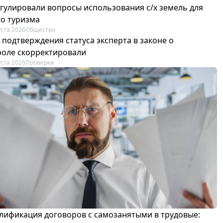
егулировали вопросы использования с/х земель для
го туризма
уста 2026
Общество
 подтверждения статуса эксперта в законе о
роле скорректировали
уста 2026
Проверки
лификация договоров с самозанятыми в трудовые: