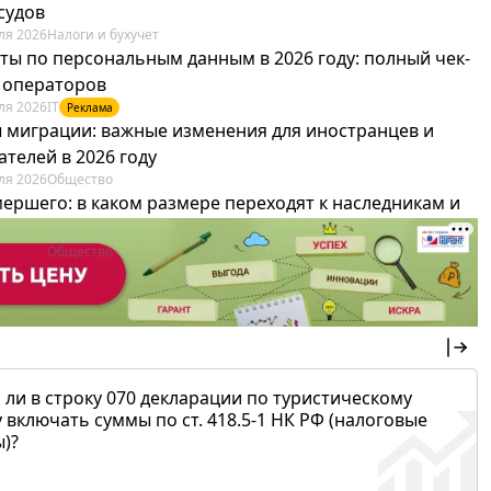
судов
ля 2026
Налоги и бухучет
ты по персональным данным в 2026 году: полный чек-
я операторов
ля 2026
IT
Реклама
 миграции: важные изменения для иностранцев и
телей в 2026 году
ля 2026
Общество
мершего: в каком размере переходят к наследникам и
х можно не платить
ля 2026
Общество
 ли в строку 070 декларации по туристическому
 включать суммы по ст. 418.5-1 НК РФ (налоговые
)?