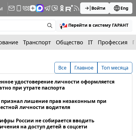
м
Войти
Eng
Перейти в систему ГАРАНТ
ование
Транспорт
Общество
IT
Профессия
П
Все
Главное
Топ месяца
нное удостоверение личности оформляется
атно при утрате паспорта
 признал лишение прав незаконным при
естной личности водителя
фры России не собирается вводить
ичения на доступ детей в соцсети