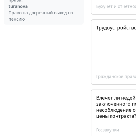
turanova
Бухучет и отчетно
Право на досрочный выход на
пенсию
Трудоустройств
Гражданское прав
Влечет ли недей
заключенного п
несоблюдение о
цены контракта
Госзакупки