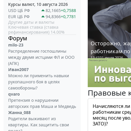
Курсы валют, 10 августа 2026
USD ЦБ РФ
82,1665
+0,7588
EUR ЦБ РФ
94,8366
+0,7781
Другие даты и валюты
Ключевая ставка (ставка
рефинансирования) 14.00%
Форум
Осторожно, жа
milo-23
работникам по
Распределение госпошлины
между двумя истцами ФЛ и ООО
13:43
31 июля 2026
(АПК)
Иван2007
Можно ли применить навыки
рукопашного боя в целях
самообороны?
Правовые 
qvaro
Претензия о нарушении
Начисляются ли
авторских прав Маша и Медведь
работникам сре
Жанна_088
месяц после ув
Родители выживают из
ЗАТО)?
квартиры. Как защитить свои
права?