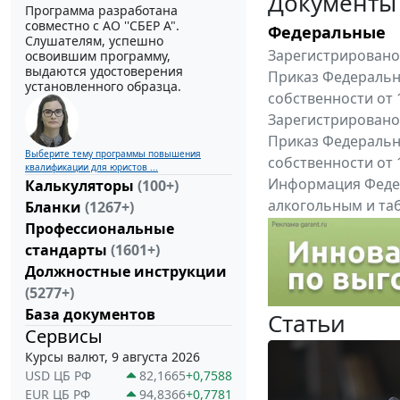
Документы
Программа разработана
совместно с АО ''СБЕР А".
Федеральные
Слушателям, успешно
Зарегистрировано 
освоившим программу,
выдаются удостоверения
Приказ Федеральн
установленного образца.
собственности от 
Зарегистрировано 
Приказ Федеральн
Выберите тему программы повышения
собственности от 
квалификации для юристов ...
Информация Федер
Калькуляторы
(100+)
алкогольным и таб
Бланки
(1267+)
"Вниманию произв
Профессиональные
Все федеральные докум
стандарты
(1601+)
Должностные инструкции
(5277+)
База документов
Статьи
Сервисы
Курсы валют, 9 августа 2026
USD ЦБ РФ
82,1665
+0,7588
EUR ЦБ РФ
94,8366
+0,7781