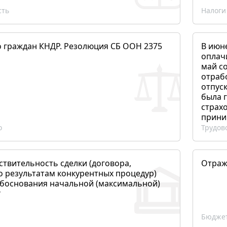
сть
Налоги
о граждан КНДР. Резолюция СБ ООН 2375
В июн
оплач
май со
отраб
отпуск
была 
страхо
прини
о
Трудов
ствительность сделки (договора,
Отраж
о результатам конкурентных процедур)
боснования начальной (максимальной)
?
Бюджет