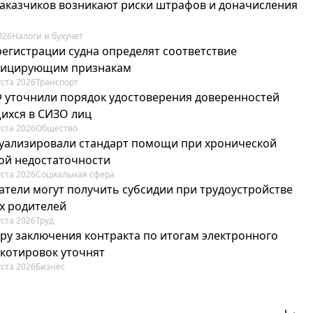
 заказчиков возникают риски штрафов и доначисления
026
Налоги и бухучет
регистрации судна определят соответствие
фицирующим признакам
уста 2026
Транспорт
Ф уточнили порядок удостоверения доверенностей
ихся в СИЗО лиц
уста 2026
Общество
туализировали стандарт помощи при хронической
ой недостаточности
уста 2026
Социальная сфера
атели могут получить субсидии при трудоустройстве
х родителей
уста 2026
Труд
ру заключения контракта по итогам электронного
 котировок уточнят
уста 2026
Бизнес