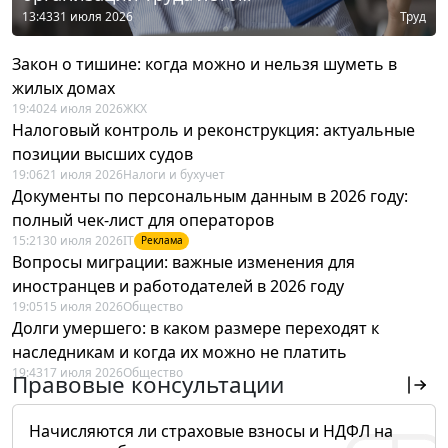
13:43
31 июля 2026
Труд
Закон о тишине: когда можно и нельзя шуметь в
жилых домах
19:40
24 июля 2026
ЖКХ
Налоговый контроль и реконструкция: актуальные
позиции высших судов
19:06
21 июля 2026
Налоги и бухучет
Документы по персональным данным в 2026 году:
полный чек-лист для операторов
15:21
30 июля 2026
IT
Реклама
Вопросы миграции: важные изменения для
иностранцев и работодателей в 2026 году
19:05
15 июля 2026
Общество
Долги умершего: в каком размере переходят к
наследникам и когда их можно не платить
19:43
17 июля 2026
Общество
Правовые консультации
Начисляются ли страховые взносы и НДФЛ на