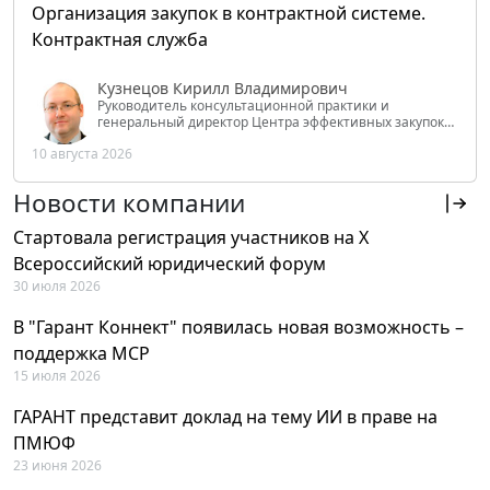
Организация закупок в контрактной системе.
Контрактная служба
Кузнецов Кирилл Владимирович
Руководитель консультационной практики и
генеральный директор Центра эффективных закупок
Tendery.ru, ведущий эксперт РАНХиГС при Президенте
10 августа 2026
РФ
Новости компании
Стартовала регистрация участников на X
Всероссийский юридический форум
30 июля 2026
В "Гарант Коннект" появилась новая возможность –
поддержка MCP
15 июля 2026
ГАРАНТ представит доклад на тему ИИ в праве на
ПМЮФ
23 июня 2026