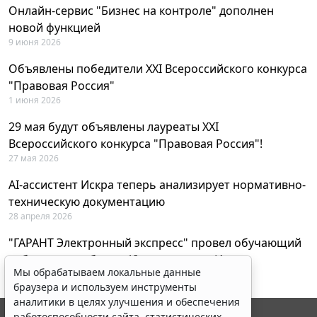
Онлайн-сервис "Бизнес на контроле" дополнен
новой функцией
9 июня 2026
Объявлены победители XXI Всероссийского конкурса
"Правовая Россия"
1 июня 2026
29 мая будут объявлены лауреаты XXI
Всероссийского конкурса "Правовая Россия"!
27 мая 2026
AI-ассистент Искра теперь анализирует нормативно-
техническую документацию
28 апреля 2026
"ГАРАНТ Электронный экспресс" провел обучающий
вебинар по работе с AI-ассистентом Искра
Мы обрабатываем локальные данные
23 апреля 2026
браузера и используем инструменты
аналитики в целях улучшения и обеспечения
работоспособности сайта, статистических