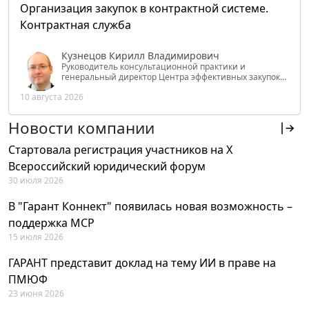
Организация закупок в контрактной системе.
Контрактная служба
Кузнецов Кирилл Владимирович
Руководитель консультационной практики и
генеральный директор Центра эффективных закупок
Tendery.ru, ведущий эксперт РАНХиГС при Президенте
10 августа 2026
РФ
Новости компании
Стартовала регистрация участников на X
Всероссийский юридический форум
30 июля 2026
В "Гарант Коннект" появилась новая возможность –
поддержка MCP
15 июля 2026
ГАРАНТ представит доклад на тему ИИ в праве на
ПМЮФ
23 июня 2026