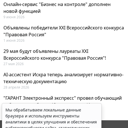
Онлайн-сервис "Бизнес на контроле" дополнен
новой функцией
9 июня 2026
Объявлены победители XXI Всероссийского конкурса
"Правовая Россия"
1 июня 2026
29 мая будут объявлены лауреаты XXI
Всероссийского конкурса "Правовая Россия"!
27 мая 2026
AI-ассистент Искра теперь анализирует нормативно-
техническую документацию
28 апреля 2026
"ГАРАНТ Электронный экспресс" провел обучающий
вебинар по работе с AI-ассистентом Искра
Мы обрабатываем локальные данные
23 апреля 2026
браузера и используем инструменты
аналитики в целях улучшения и обеспечения
работоспособности сайта, статистических