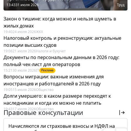
13:43
31 июля 2026
Труд
Закон о тишине: когда можно и нельзя шуметь в
жилых домах
19:40
24 июля 2026
ЖКХ
Налоговый контроль и реконструкция: актуальные
позиции высших судов
19:06
21 июля 2026
Налоги и бухучет
Документы по персональным данным в 2026 году:
полный чек-лист для операторов
15:21
30 июля 2026
IT
Реклама
Вопросы миграции: важные изменения для
иностранцев и работодателей в 2026 году
19:05
15 июля 2026
Общество
Долги умершего: в каком размере переходят к
наследникам и когда их можно не платить
19:43
17 июля 2026
Общество
Правовые консультации
Начисляются ли страховые взносы и НДФЛ на