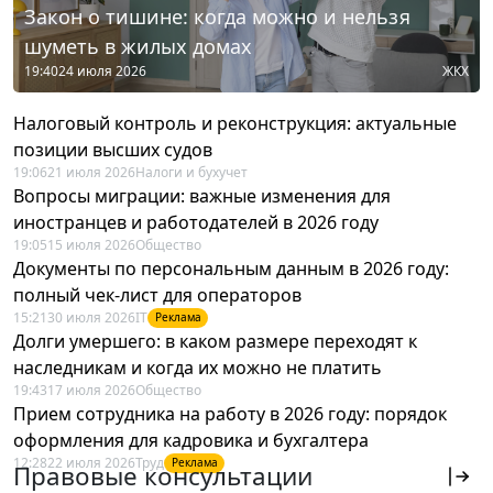
Закон о тишине: когда можно и нельзя
шуметь в жилых домах
19:40
24 июля 2026
ЖКХ
Налоговый контроль и реконструкция: актуальные
позиции высших судов
19:06
21 июля 2026
Налоги и бухучет
Вопросы миграции: важные изменения для
иностранцев и работодателей в 2026 году
19:05
15 июля 2026
Общество
Документы по персональным данным в 2026 году:
полный чек-лист для операторов
15:21
30 июля 2026
IT
Реклама
Долги умершего: в каком размере переходят к
наследникам и когда их можно не платить
19:43
17 июля 2026
Общество
Прием сотрудника на работу в 2026 году: порядок
оформления для кадровика и бухгалтера
12:28
22 июля 2026
Труд
Реклама
Правовые консультации