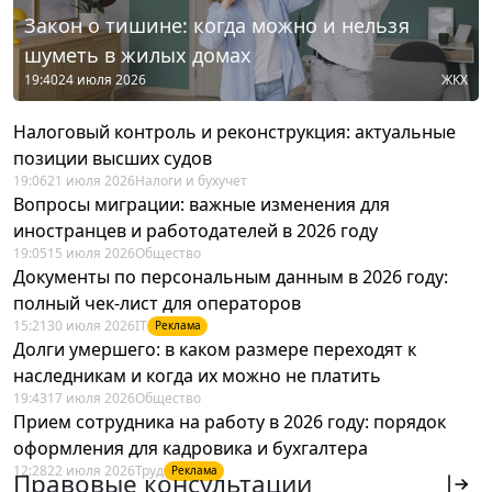
Закон о тишине: когда можно и нельзя
шуметь в жилых домах
19:40
24 июля 2026
ЖКХ
Налоговый контроль и реконструкция: актуальные
позиции высших судов
19:06
21 июля 2026
Налоги и бухучет
Вопросы миграции: важные изменения для
иностранцев и работодателей в 2026 году
19:05
15 июля 2026
Общество
Документы по персональным данным в 2026 году:
полный чек-лист для операторов
15:21
30 июля 2026
IT
Реклама
Долги умершего: в каком размере переходят к
наследникам и когда их можно не платить
19:43
17 июля 2026
Общество
Прием сотрудника на работу в 2026 году: порядок
оформления для кадровика и бухгалтера
12:28
22 июля 2026
Труд
Реклама
Правовые консультации