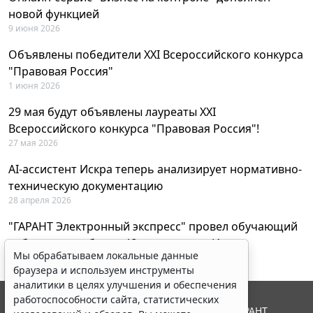
новой функцией
9 июня 2026
Объявлены победители XXI Всероссийского конкурса
"Правовая Россия"
1 июня 2026
29 мая будут объявлены лауреаты XXI
Всероссийского конкурса "Правовая Россия"!
27 мая 2026
AI-ассистент Искра теперь анализирует нормативно-
техническую документацию
28 апреля 2026
"ГАРАНТ Электронный экспресс" провел обучающий
вебинар по работе с AI-ассистентом Искра
Мы обрабатываем локальные данные
23 апреля 2026
браузера и используем инструменты
аналитики в целях улучшения и обеспечения
работоспособности сайта, статистических
© ООО "НПП "ГАРАНТ-СЕРВИС", 2026. Система ГАРАНТ