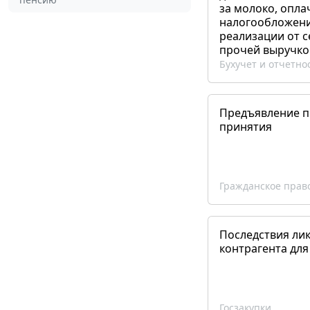
за молоко, опла
налогообложения
реализации от 
прочей выручко
Бухучет и отчетно
Предъявление пр
принятия
Гражданское прав
Последствия ли
контрагента для
Госзакупки