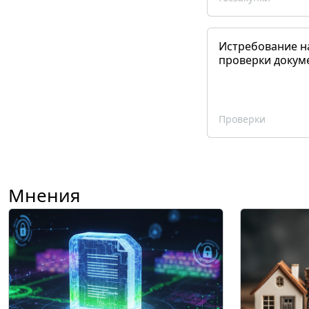
Истребование н
проверки докум
Проверки
Мнения