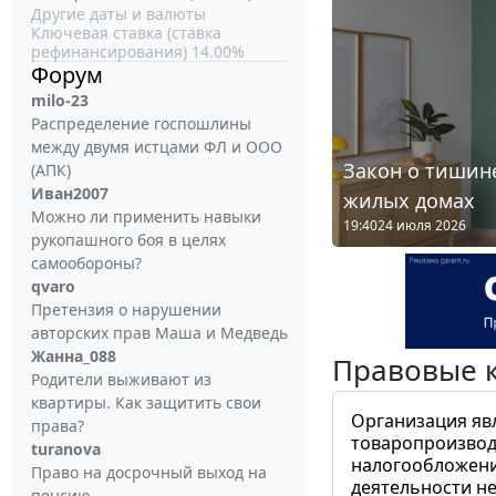
Другие даты и валюты
Ключевая ставка (ставка
рефинансирования) 14.00%
Форум
milo-23
Распределение госпошлины
между двумя истцами ФЛ и ООО
Закон о тишине
(АПК)
Иван2007
жилых домах
Можно ли применить навыки
19:40
24 июля 2026
рукопашного боя в целях
самообороны?
qvaro
Претензия о нарушении
авторских прав Маша и Медведь
Жанна_088
Правовые 
Родители выживают из
квартиры. Как защитить свои
Организация яв
права?
товаропроизвод
turanova
налогообложени
Право на досрочный выход на
деятельности не
пенсию