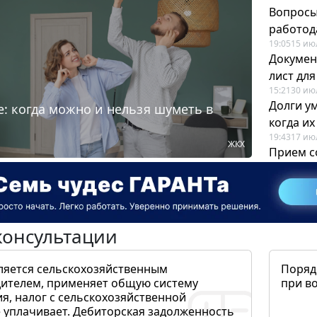
Вопросы
работода
19:05
15 ию
Докумен
лист дл
15:21
30 ию
Долги у
: когда можно и нельзя шуметь в
когда и
19:43
17 ию
ЖКХ
Прием с
для кадр
12:28
22 ию
консультации
ляется сельскохозяйственным
Поряд
ителем, применяет общую систему
при в
я, налог с сельскохозяйственной
 уплачивает. Дебиторская задолженность