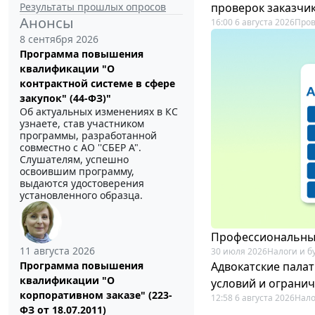
Результаты прошлых опросов
проверок заказчик
Анонсы
16:00 6 августа 2026
Пров
8 сентября 2026
Программа повышения
квалификации "О
контрактной системе в сфере
закупок" (44-ФЗ)"
Об актуальных изменениях в КС
узнаете, став участником
программы, разработанной
совместно с АО ''СБЕР А".
Слушателям, успешно
освоившим программу,
выдаются удостоверения
установленного образца.
Профессиональный
11 августа 2026
30 июля 2026
Налоги и б
Адвокатские пала
Программа повышения
квалификации "О
условий и ограни
корпоративном заказе" (223-
12:58 6 августа 2026
Нало
ФЗ от 18.07.2011)