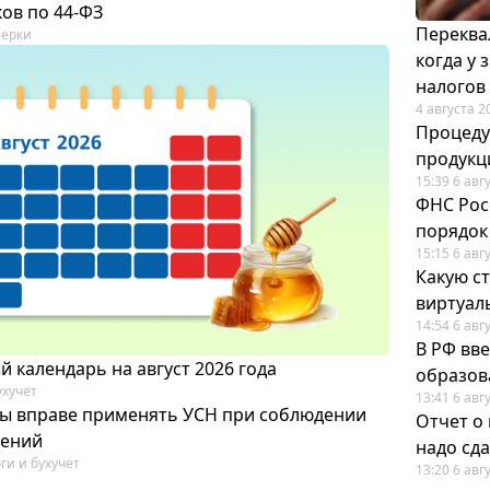
ов по 44-ФЗ
Переква
ерки
когда у
налогов
4 августа 2
Процеду
продукц
15:39 6 авг
ФНС Рос
порядок
15:15 6 авг
Какую с
виртуал
14:54 6 авг
В РФ вв
 календарь на август 2026 года
образов
ухучет
13:41 6 авг
ты вправе применять УСН при соблюдении
Отчет о
чений
надо сда
ги и бухучет
13:20 6 авг