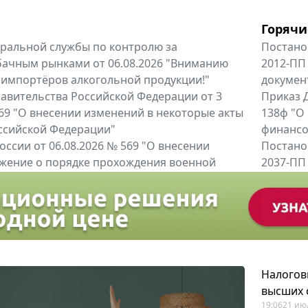
Горячи
альной службы по контролю за
Постано
бачным рынками от 06.08.2026 "Вниманию
2012-ПП
 импортёров алкогольной продукции!"
докумен
авительства Российской Федерации от 3
Приказ Д
 969 "О внесении изменений в некоторые акты
138ф "О
ссийской Федерации"
финансов
оссии от 06.08.2026 № 569 "О внесении
Постано
жение о порядке прохождения военной
2037-ПП
ное Указом Президента Российской...
Правител
енты
Все регио
Налогов
высших 
19:06
21 ию