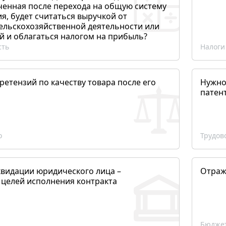
ченная после перехода на общую систему
, будет считаться выручкой от
сельскохозяйственной деятельности или
й и облагаться налогом на прибыль?
сть
Налоги
етензий по качеству товара после его
Нужно
патен
о
Трудов
квидации юридического лица –
Отраж
 целей исполнения контракта
Бюджет