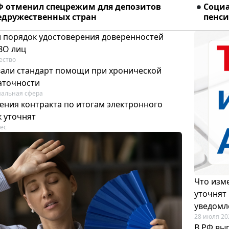
Ф отменил спецрежим для депозитов
Соци
едружественных стран
пенси
и порядок удостоверения доверенностей
ЗО лиц
ество
вали стандарт помощи при хронической
аточности
альная сфера
ения контракта по итогам электронного
к уточнят
ес
Что изме
уточнят
уведомл
28 июля 20
В РФ вы