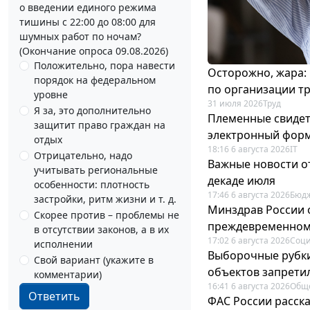
о введении единого режима
тишины с 22:00 до 08:00 для
шумных работ по ночам?
(Окончание опроса 09.08.2026)
Положительно, пора навести
Осторожно, жара:
порядок на федеральном
по организации т
уровне
31 июля 2026
Труд
Я за, это дополнительно
Племенные свидет
защитит право граждан на
электронный фор
отдых
18:16 6 августа 2026
IT
Отрицательно, надо
Важные новости о
учитывать региональные
декаде июля
особенности: плотность
17:46 6 августа 2026
Бюдж
застройки, ритм жизни и т. д.
Минздрав России 
Скорее против – проблемы не
преждевременном
в отсутствии законов, а в их
17:02 6 августа 2026
Соци
исполнении
Выборочные рубки
Свой вариант (укажите в
объектов запрети
комментарии)
16:41 6 августа 2026
Общ
Ответить
ФАС России расск