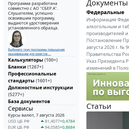
Документы
Программа разработана
совместно с АО ''СБЕР А".
Федеральные
Слушателям, успешно
освоившим программу,
Информация Федер
выдаются удостоверения
алкогольным и та
установленного образца.
производителей и
Постановление Пр
августа 2026 г. №
Выберите тему программы повышения
Правительства Ро
квалификации для юристов ...
Калькуляторы
(100+)
Указ Президента Р
Бланки
(1267+)
изменений в Поло
Профессиональные
службы, утвержден
стандарты
(1601+)
Все федеральные докум
Должностные инструкции
(5277+)
База документов
Статьи
Сервисы
Курсы валют, 7 августа 2026
USD ЦБ РФ
81,4077
+0,4784
EUR ЦБ РФ
94,0585
+0,8684