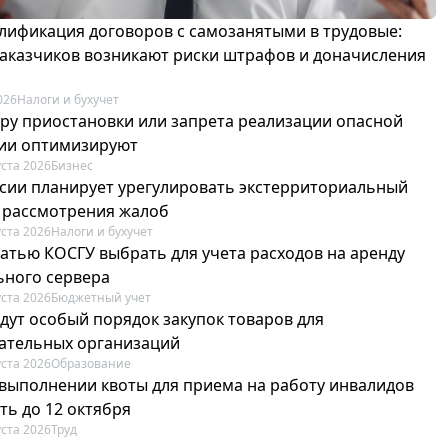
лификация договоров с самозанятыми в трудовые:
 заказчиков возникают риски штрафов и доначисления
026
Налоги и бухучет
ру приостановки или запрета реализации опасной
ии оптимизируют
уста 2026
Бизнес
сии планирует урегулировать экстерриториальный
 рассмотрения жалоб
уста 2026
Налоги и бухучет
татью КОСГУ выбрать для учета расходов на аренду
ьного сервера
уста 2026
Бюджетный учет
едут особый порядок закупок товаров для
ательных организаций
уста 2026
Образование
 выполнении квоты для приема на работу инвалидов
ть до 12 октября
уста 2026
Труд