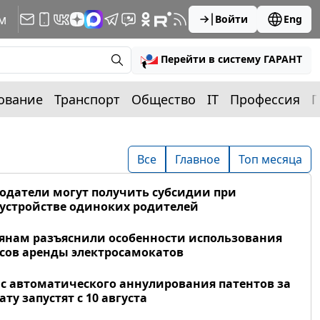
м
Войти
Eng
Перейти в систему ГАРАНТ
ование
Транспорт
Общество
IT
Профессия
П
Все
Главное
Топ месяца
одатели могут получить субсидии при
устройстве одиноких родителей
янам разъяснили особенности использования
сов аренды электросамокатов
с автоматического аннулирования патентов за
ату запустят с 10 августа