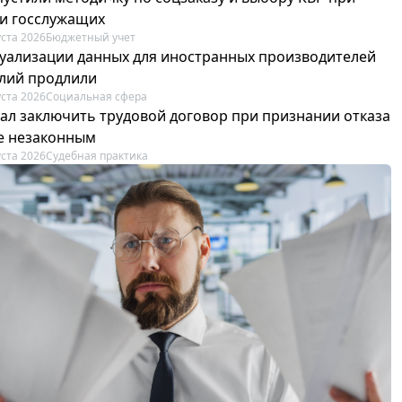
и госслужащих
уста 2026
Бюджетный учет
туализации данных для иностранных производителей
лий продлили
уста 2026
Социальная сфера
зал заключить трудовой договор при признании отказа
е незаконным
уста 2026
Судебная практика