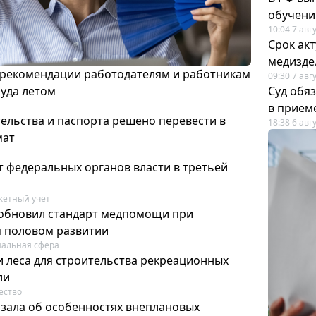
обучени
10:04 7 авг
Срок ак
медизде
 рекомендации работодателям и работникам
09:30 7 авг
руда летом
Суд обя
в прием
ельства и паспорта решено перевести в
18:38 6 авг
мат
т федеральных органов власти в третьей
етный учет
обновил стандарт медпомощи при
 половом развитии
альная сфера
 леса для строительства рекреационных
ли
ество
азала об особенностях внеплановых