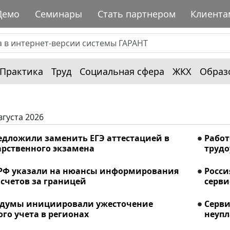
Демо
Семинары
Стать партнером
Клиента
Практика
Труд
Социальная сфера
ЖКХ
Образ
вгуста 2026
редложили заменить ЕГЭ аттестацией в
Работ
арственного экзамена
трудо
РФ указали на нюансы информирования
Росси
счетов за границей
серви
сдумы инициировали ужесточение
Серви
го учета в регионах
неупл