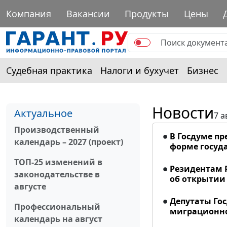
Компания
Вакансии
Продукты
Цены
Судебная практика
Налоги и бухучет
Бизнес
Новости
Актуальное
7 а
Производственный
В Госдуме п
календарь – 2027 (проект)
форме госуд
ТОП-25 изменений в
Резидентам 
законодательстве в
об открытии 
августе
Депутаты Го
Профессиональный
миграционно
календарь на август