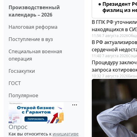
Президент Р
Производственный
физлиц из н
календарь – 2026
В ГПК РФ уточнил
Налоговая реформа
находящихся в СИ
11:56 7 августа 2026
Общ
Поступление в вуз
В РФ актуализиро
сердечной недост
Специальная военная
11:40 7 августа 2026
Соци
операция
Процедуру заключ
запроса котирово
Госзакупки
10:32 7 августа 2026
Бизн
ГОСТ
Популярное
Опрос
Как вы относитесь к
инициативе