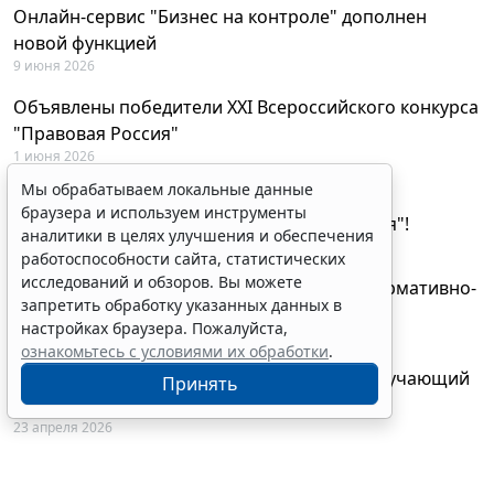
Онлайн-сервис "Бизнес на контроле" дополнен
новой функцией
9 июня 2026
Объявлены победители XXI Всероссийского конкурса
"Правовая Россия"
1 июня 2026
Мы обрабатываем локальные данные
29 мая будут объявлены лауреаты XXI
браузера и используем инструменты
Всероссийского конкурса "Правовая Россия"!
аналитики в целях улучшения и обеспечения
27 мая 2026
работоспособности сайта, статистических
исследований и обзоров. Вы можете
AI-ассистент Искра теперь анализирует нормативно-
запретить обработку указанных данных в
техническую документацию
настройках браузера. Пожалуйста,
28 апреля 2026
ознакомьтесь с условиями их обработки
.
"ГАРАНТ Электронный экспресс" провел обучающий
Принять
вебинар по работе с AI-ассистентом Искра
23 апреля 2026