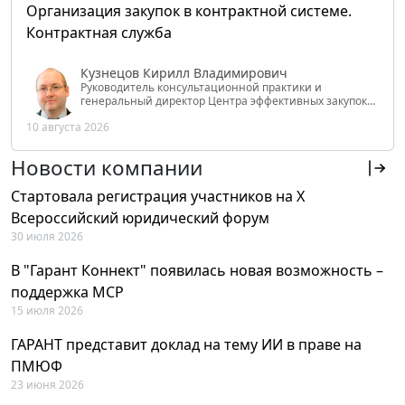
Организация закупок в контрактной системе.
Контрактная служба
Кузнецов Кирилл Владимирович
Руководитель консультационной практики и
генеральный директор Центра эффективных закупок
Tendery.ru, ведущий эксперт РАНХиГС при Президенте
10 августа 2026
РФ
Новости компании
Стартовала регистрация участников на X
Всероссийский юридический форум
30 июля 2026
В "Гарант Коннект" появилась новая возможность –
поддержка MCP
15 июля 2026
ГАРАНТ представит доклад на тему ИИ в праве на
ПМЮФ
23 июня 2026