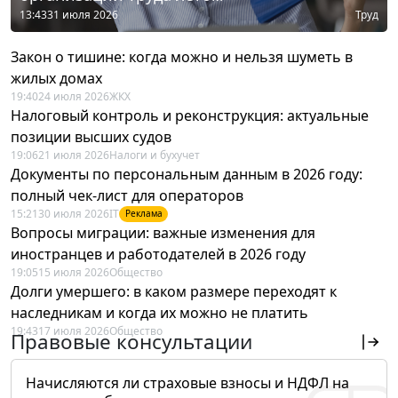
13:43
31 июля 2026
Труд
Закон о тишине: когда можно и нельзя шуметь в
жилых домах
19:40
24 июля 2026
ЖКХ
Налоговый контроль и реконструкция: актуальные
позиции высших судов
19:06
21 июля 2026
Налоги и бухучет
Документы по персональным данным в 2026 году:
полный чек-лист для операторов
15:21
30 июля 2026
IT
Реклама
Вопросы миграции: важные изменения для
иностранцев и работодателей в 2026 году
19:05
15 июля 2026
Общество
Долги умершего: в каком размере переходят к
наследникам и когда их можно не платить
19:43
17 июля 2026
Общество
Правовые консультации
Начисляются ли страховые взносы и НДФЛ на