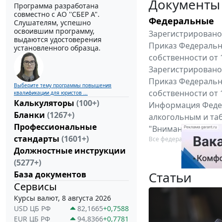
Документы
Программа разработана
совместно с АО ''СБЕР А".
Федеральные
Слушателям, успешно
освоившим программу,
Зарегистрировано 
выдаются удостоверения
Приказ Федеральн
установленного образца.
собственности от 
Зарегистрировано 
Приказ Федеральн
Выберите тему программы повышения
собственности от 
квалификации для юристов ...
Калькуляторы
(100+)
Информация Федер
Бланки
(1267+)
алкогольным и таб
Профессиональные
"Вниманию произв
стандарты
(1601+)
Все федеральные докум
Должностные инструкции
(5277+)
Статьи
База документов
Сервисы
Курсы валют, 8 августа 2026
USD ЦБ РФ
82,1665
+0,7588
EUR ЦБ РФ
94,8366
+0,7781