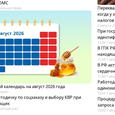
 ОМС
Переква
альная сфера
когда у
налогов
4 августа 2
При гос
иденти
12:34 7 авг
В ГПК Р
находящ
11:56 7 авг
В РФ ак
сердечн
11:40 7 авг
Работод
 календарь на август 2026 года
одиноки
ухучет
10:54 7 авг
тодичку по соцзаказу и выбору КВР при
Процеду
ащих
запроса
етный учет
10:32 7 авг