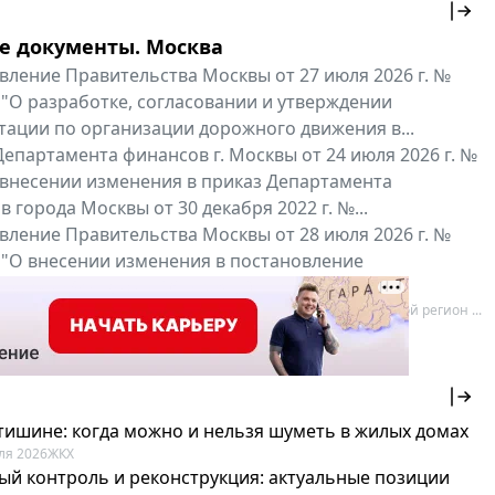
е документы. Москва
вление Правительства Москвы от 27 июля 2026 г. №
 "О разработке, согласовании и утверждении
тации по организации дорожного движения в...
епартамента финансов г. Москвы от 24 июля 2026 г. №
 внесении изменения в приказ Департамента
 города Москвы от 30 декабря 2022 г. №...
вление Правительства Москвы от 28 июля 2026 г. №
 "О внесении изменения в постановление
ьства Москвы от 26 июля 2011 г. № 334-ПП"
нальные документы
Мой регион ...
 тишине: когда можно и нельзя шуметь в жилых домах
ля 2026
ЖКХ
ый контроль и реконструкция: актуальные позиции