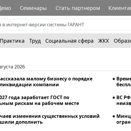
Демо
Семинары
Стать партнером
Клиента
Практика
Труд
Социальная сфера
ЖКХ
Образ
вгуста 2026
ассказала малому бизнесу о порядке
Време
 ликвидации компании
беспл
2027 года заработает ГОСТ по
ВС РФ
ьным рискам на рабочем месте
неизв
учаев изменения существенных условий
Минци
ешили дополнить
огран