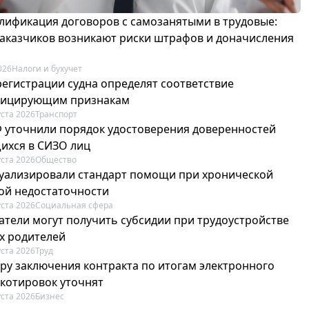
лификация договоров с самозанятыми в трудовые:
 заказчиков возникают риски штрафов и доначисления
026
Налоги и бухучет
регистрации судна определят соответствие
фицирующим признакам
уста 2026
Транспорт
Ф уточнили порядок удостоверения доверенностей
ихся в СИЗО лиц
уста 2026
Общество
туализировали стандарт помощи при хронической
ой недостаточности
уста 2026
Социальная сфера
атели могут получить субсидии при трудоустройстве
х родителей
уста 2026
Труд
ру заключения контракта по итогам электронного
 котировок уточнят
уста 2026
Бизнес