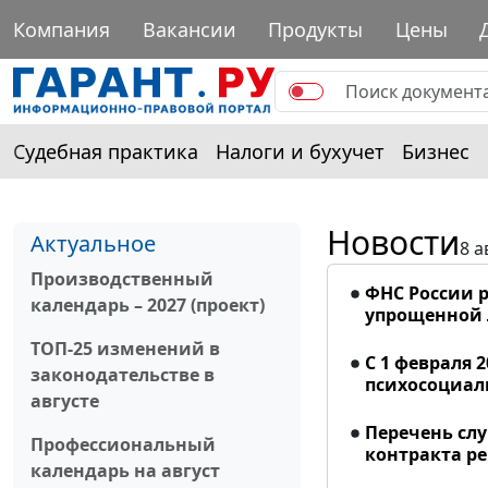
Компания
Вакансии
Продукты
Цены
Судебная практика
Налоги и бухучет
Бизнес
Новости
Актуальное
8 а
Производственный
ФНС России р
календарь – 2027 (проект)
упрощенной
ТОП-25 изменений в
С 1 февраля 
законодательстве в
психосоциал
августе
Перечень сл
Профессиональный
контракта р
календарь на август