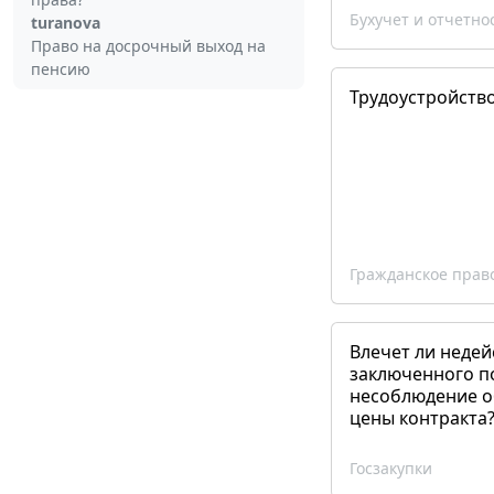
Бухучет и отчетно
turanova
Право на досрочный выход на
пенсию
Трудоустройств
Гражданское прав
Влечет ли недей
заключенного п
несоблюдение о
цены контракта
Госзакупки