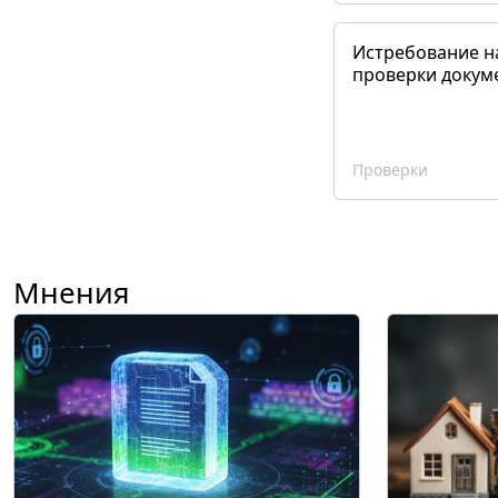
Истребование н
проверки докум
Проверки
Мнения