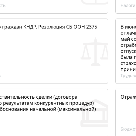
сть
Налоги
о граждан КНДР. Резолюция СБ ООН 2375
В июн
оплач
май со
отраб
отпуск
была 
страхо
прини
о
Трудов
ствительность сделки (договора,
Отраж
о результатам конкурентных процедур)
боснования начальной (максимальной)
?
Бюджет