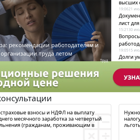
высших 
19:06
21 ию
Докумен
лист дл
15:21
30 ию
Вопросы
работода
ра: рекомендации работодателям и
19:05
15 ию
 организации труда летом
Долги у
Труд
когда и
19:43
17 ию
консультации
 страховые взносы и НДФЛ на выплату
Нужно
днего месячного заработка за четвертый
налогу
ольнения (гражданам, проживающим в
льготы