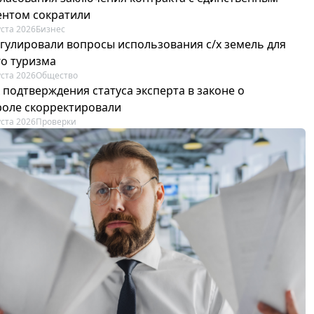
ентом сократили
уста 2026
Бизнес
егулировали вопросы использования с/х земель для
го туризма
уста 2026
Общество
 подтверждения статуса эксперта в законе о
роле скорректировали
уста 2026
Проверки