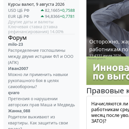
Курсы валют, 9 августа 2026
USD ЦБ РФ
82,1665
+0,7588
EUR ЦБ РФ
94,8366
+0,7781
Другие даты и валюты
Ключевая ставка (ставка
рефинансирования) 14.00%
Форум
Осторожно, жа
milo-23
работникам по
Распределение госпошлины
13:43
31 июля 2026
между двумя истцами ФЛ и ООО
(АПК)
Иван2007
Можно ли применить навыки
рукопашного боя в целях
самообороны?
Правовые 
qvaro
Претензия о нарушении
Начисляются ли
авторских прав Маша и Медведь
работникам сре
Жанна_088
месяц после ув
Родители выживают из
ЗАТО)?
квартиры. Как защитить свои
права?