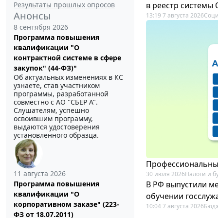
Результаты прошлых опросов
в реестр системы
Анонсы
13:19 7 августа 2026
Соци
8 сентября 2026
Программа повышения
квалификации "О
контрактной системе в сфере
закупок" (44-ФЗ)"
Об актуальных изменениях в КС
узнаете, став участником
программы, разработанной
совместно с АО ''СБЕР А".
Слушателям, успешно
освоившим программу,
выдаются удостоверения
установленного образца.
Профессиональный
11 августа 2026
30 июля 2026
Налоги и б
В РФ выпустили ме
Программа повышения
квалификации "О
обучении госслуж
корпоративном заказе" (223-
10:04 7 августа 2026
Бюдж
ФЗ от 18.07.2011)