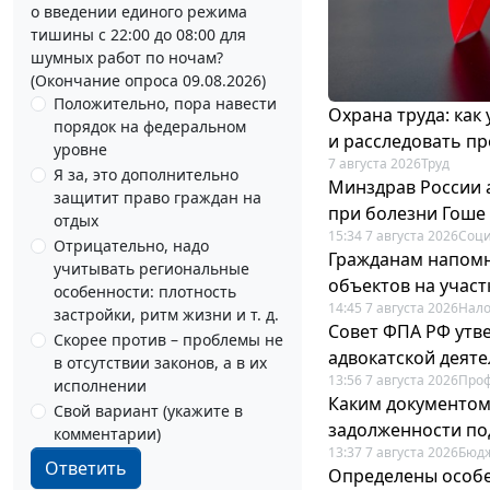
о введении единого режима
тишины с 22:00 до 08:00 для
шумных работ по ночам?
(Окончание опроса 09.08.2026)
Положительно, пора навести
Охрана труда: как
порядок на федеральном
и расследовать п
уровне
7 августа 2026
Труд
Я за, это дополнительно
Минздрав России 
защитит право граждан на
при болезни Гоше
отдых
15:34 7 августа 2026
Соци
Отрицательно, надо
Гражданам напомн
учитывать региональные
объектов на учас
особенности: плотность
14:45 7 августа 2026
Нало
застройки, ритм жизни и т. д.
Совет ФПА РФ утв
Скорее против – проблемы не
адвокатской деят
в отсутствии законов, а в их
13:56 7 августа 2026
Про
исполнении
Каким документо
Свой вариант (укажите в
задолженности по
комментарии)
13:37 7 августа 2026
Бюдж
Ответить
Определены особе