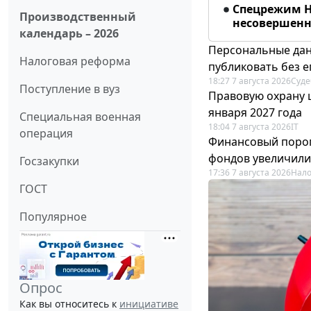
Спецрежим Н
Производственный
несовершенно
календарь – 2026
Персональные дан
Налоговая реформа
публиковать без е
18:27 7 августа 2026
Суде
Поступление в вуз
Правовую охрану 
января 2027 года
Специальная военная
18:04 7 августа 2026
IT
операция
Финансовый порог
фондов увеличили
Госзакупки
17:36 7 августа 2026
Нало
ГОСТ
Популярное
Опрос
Как вы относитесь к
инициативе