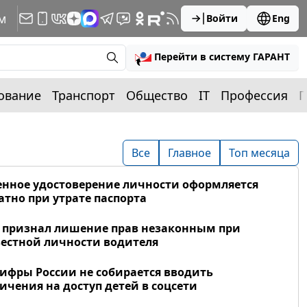
м
Войти
Eng
Перейти в систему ГАРАНТ
ование
Транспорт
Общество
IT
Профессия
П
Все
Главное
Топ месяца
нное удостоверение личности оформляется
атно при утрате паспорта
 признал лишение прав незаконным при
естной личности водителя
фры России не собирается вводить
ичения на доступ детей в соцсети