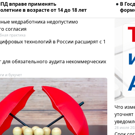
ПД вправе применять
В Гос
летние в возрасте от 14 до 18 лет
форме
ные медработника недопустимо
го согласия
бная практика
цифровых технологий в России расширят с 1
 для обязательного аудита некоммерческих
ги и бухучет
Что изме
уточнят
уведомл
28 июля 20
Срок со