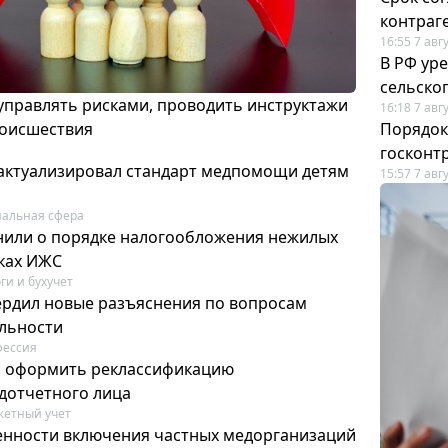
контраг
16:55 7 авг
В РФ ур
сельско
 управлять рисками, проводить инструктажи
16:18 7 авг
роисшествия
Порядок
госконт
актуализировал стандарт медпомощи детям
15:57 7 авг
альная сфера
или о порядке налогообложения нежилых
тках ИЖС
ги и бухучет
ердил новые разъяснения по вопросам
ельности
фессия
м оформить реклассификацию
дотчетного лица
етный учет
нности включения частных медорганизаций