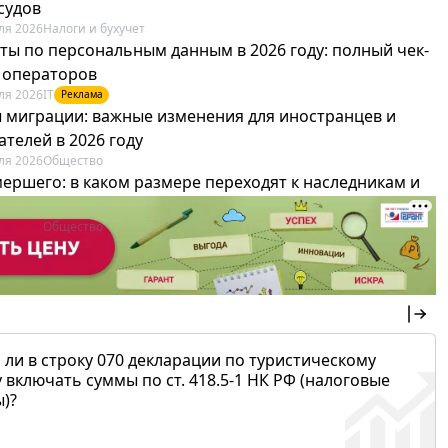
судов
ля 2026
Налоги и бухучет
ты по персональным данным в 2026 году: полный чек-
я операторов
ля 2026
IT
Реклама
 миграции: важные изменения для иностранцев и
телей в 2026 году
ля 2026
Общество
мершего: в каком размере переходят к наследникам и
х можно не платить
ля 2026
Общество
 ли в строку 070 декларации по туристическому
 включать суммы по ст. 418.5-1 НК РФ (налоговые
)?