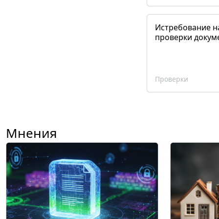
Истребование н
проверки докум
Проверки
Мнения