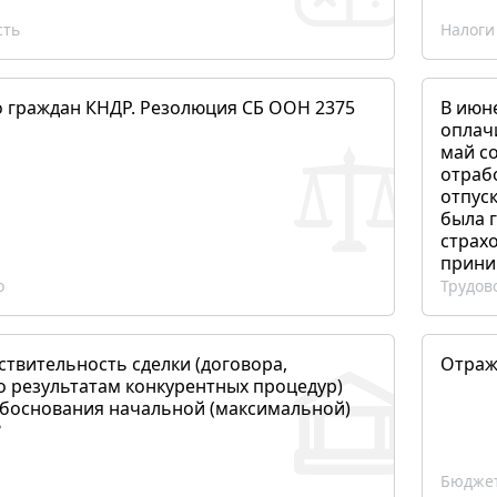
сть
Налоги
о граждан КНДР. Резолюция СБ ООН 2375
В июн
оплач
май со
отраб
отпуск
была 
страхо
прини
о
Трудов
ствительность сделки (договора,
Отраж
о результатам конкурентных процедур)
боснования начальной (максимальной)
?
Бюджет