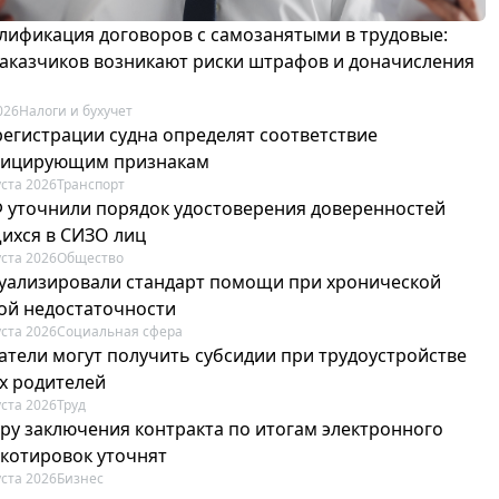
лификация договоров с самозанятыми в трудовые:
 заказчиков возникают риски штрафов и доначисления
026
Налоги и бухучет
регистрации судна определят соответствие
фицирующим признакам
уста 2026
Транспорт
Ф уточнили порядок удостоверения доверенностей
ихся в СИЗО лиц
уста 2026
Общество
туализировали стандарт помощи при хронической
ой недостаточности
уста 2026
Социальная сфера
атели могут получить субсидии при трудоустройстве
х родителей
уста 2026
Труд
ру заключения контракта по итогам электронного
 котировок уточнят
уста 2026
Бизнес