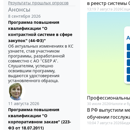
Результаты прошлых опросов
в реестр системы
Анонсы
13:19 7 августа 2026
Соци
8 сентября 2026
Программа повышения
квалификации "О
контрактной системе в сфере
закупок" (44-ФЗ)"
Об актуальных изменениях в КС
узнаете, став участником
программы, разработанной
совместно с АО ''СБЕР А".
Слушателям, успешно
освоившим программу,
выдаются удостоверения
установленного образца.
Профессиональный
11 августа 2026
30 июля 2026
Налоги и б
В РФ выпустили ме
Программа повышения
квалификации "О
обучении госслуж
корпоративном заказе" (223-
10:04 7 августа 2026
Бюдж
ФЗ от 18.07.2011)