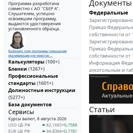
Документы
Программа разработана
совместно с АО ''СБЕР А".
Федеральные
Слушателям, успешно
освоившим программу,
Зарегистрировано 
выдаются удостоверения
Приказ Федеральн
установленного образца.
собственности от 
Зарегистрировано 
Приказ Федеральн
Выберите тему программы повышения
собственности от 
квалификации для юристов ...
Калькуляторы
(100+)
Информация Федер
Бланки
(1267+)
алкогольным и таб
Профессиональные
"Вниманию произв
стандарты
(1601+)
Все федеральные докум
Должностные инструкции
(5277+)
База документов
Статьи
Сервисы
Курсы валют, 8 августа 2026
USD ЦБ РФ
82,1665
+0,7588
EUR ЦБ РФ
94,8366
+0,7781