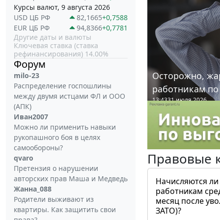
Курсы валют, 9 августа 2026
USD ЦБ РФ
82,1665
+0,7588
EUR ЦБ РФ
94,8366
+0,7781
Другие даты и валюты
Ключевая ставка (ставка
рефинансирования) 14.00%
Форум
Осторожно, жа
milo-23
Распределение госпошлины
работникам по
между двумя истцами ФЛ и ООО
13:43
31 июля 2026
(АПК)
Иван2007
Можно ли применить навыки
рукопашного боя в целях
самообороны?
Правовые 
qvaro
Претензия о нарушении
авторских прав Маша и Медведь
Начисляются ли
Жанна_088
работникам сре
Родители выживают из
месяц после ув
квартиры. Как защитить свои
ЗАТО)?
права?