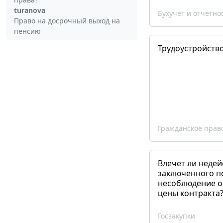
turanova
Бухучет и отчетно
Право на досрочный выход на
пенсию
Трудоустройств
Гражданское прав
Влечет ли недей
заключенного п
несоблюдение о
цены контракта
Госзакупки