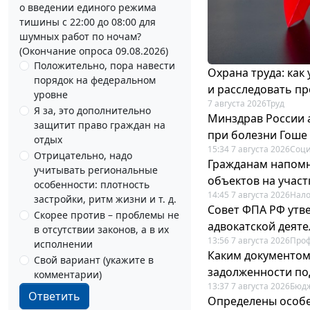
о введении единого режима
тишины с 22:00 до 08:00 для
шумных работ по ночам?
(Окончание опроса 09.08.2026)
Положительно, пора навести
Охрана труда: как
порядок на федеральном
и расследовать п
уровне
7 августа 2026
Труд
Я за, это дополнительно
Минздрав России 
защитит право граждан на
при болезни Гоше
отдых
15:34 7 августа 2026
Соци
Отрицательно, надо
Гражданам напомн
учитывать региональные
объектов на учас
особенности: плотность
14:45 7 августа 2026
Нало
застройки, ритм жизни и т. д.
Совет ФПА РФ утв
Скорее против – проблемы не
адвокатской деят
в отсутствии законов, а в их
13:56 7 августа 2026
Про
исполнении
Каким документо
Свой вариант (укажите в
задолженности по
комментарии)
13:37 7 августа 2026
Бюдж
Ответить
Определены особе