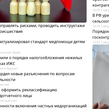
контраг
16:55 7 авг
В РФ ур
сельско
 управлять рисками, проводить инструктажи
16:18 7 авг
роисшествия
Порядок
госконт
актуализировал стандарт медпомощи детям
15:57 7 авг
альная сфера
или о порядке налогообложения нежилых
тках ИЖС
ги и бухучет
ердил новые разъяснения по вопросам
ельности
фессия
м оформить реклассификацию
дотчетного лица
етный учет
нности включения частных медорганизаций