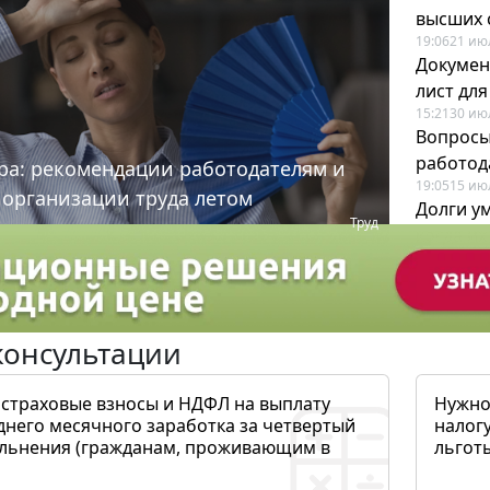
высших 
19:06
21 ию
Докумен
лист дл
15:21
30 ию
Вопросы
работода
ра: рекомендации работодателям и
19:05
15 ию
 организации труда летом
Долги у
Труд
когда и
19:43
17 ию
консультации
 страховые взносы и НДФЛ на выплату
Нужно
днего месячного заработка за четвертый
налогу
ольнения (гражданам, проживающим в
льготы