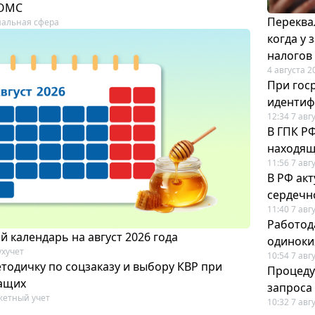
 ОМС
Переква
альная сфера
когда у
налогов
4 августа 2
При гос
иденти
12:34 7 авг
В ГПК Р
находящ
11:56 7 авг
В РФ ак
сердечн
11:40 7 авг
Работод
 календарь на август 2026 года
одиноки
ухучет
10:54 7 авг
тодичку по соцзаказу и выбору КВР при
Процеду
ащих
запроса
етный учет
10:32 7 авг