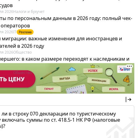
судов
ля 2026
Налоги и бухучет
ты по персональным данным в 2026 году: полный чек-
я операторов
ля 2026
IT
Реклама
 миграции: важные изменения для иностранцев и
телей в 2026 году
ля 2026
Общество
мершего: в каком размере переходят к наследникам и
х можно не платить
ля 2026
Общество
 ли в строку 070 декларации по туристическому
 включать суммы по ст. 418.5-1 НК РФ (налоговые
)?