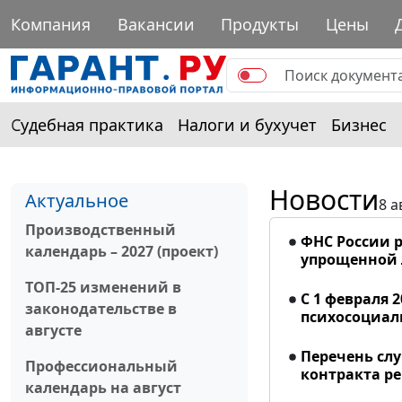
Компания
Вакансии
Продукты
Цены
Судебная практика
Налоги и бухучет
Бизнес
Новости
Актуальное
8 а
Производственный
ФНС России р
календарь – 2027 (проект)
упрощенной
ТОП-25 изменений в
С 1 февраля 
законодательстве в
психосоциал
августе
Перечень сл
Профессиональный
контракта р
календарь на август