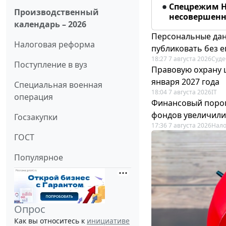
Спецрежим Н
Производственный
несовершенно
календарь – 2026
Персональные дан
Налоговая реформа
публиковать без е
18:27 7 августа 2026
Суде
Поступление в вуз
Правовую охрану 
января 2027 года
Специальная военная
18:04 7 августа 2026
IT
операция
Финансовый порог
фондов увеличили
Госзакупки
17:36 7 августа 2026
Нало
ГОСТ
Популярное
Опрос
Как вы относитесь к
инициативе