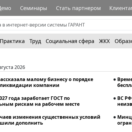
Демо
Семинары
Стать партнером
Клиента
Практика
Труд
Социальная сфера
ЖКХ
Образ
вгуста 2026
ассказала малому бизнесу о порядке
Време
 ликвидации компании
беспл
2027 года заработает ГОСТ по
ВС РФ
ьным рискам на рабочем месте
неизв
учаев изменения существенных условий
Минци
ешили дополнить
огран