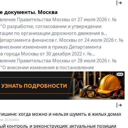
е документы. Москва
вление Правительства Москвы от 27 июля 2026 г. №
 "О разработке, согласовании и утверждении
тации по организации дорожного движения в...
епартамента финансов г. Москвы от 24 июля 2026 г. №
 внесении изменения в приказ Департамента
 города Москвы от 30 декабря 2022 г. №...
вление Правительства Москвы от 28 июля 2026 г. №
 "О внесении изменения в постановление
ьства Москвы от 26 июля 2011 г. № 334-ПП"
нальные документы
Мой регион ...
 тишине: когда можно и нельзя шуметь в жилых домах
ля 2026
ЖКХ
ый контроль и реконструкция: актуальные позиции