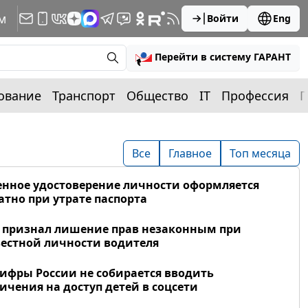
м
Войти
Eng
Перейти в систему ГАРАНТ
ование
Транспорт
Общество
IT
Профессия
П
Все
Главное
Топ месяца
нное удостоверение личности оформляется
атно при утрате паспорта
 признал лишение прав незаконным при
естной личности водителя
фры России не собирается вводить
ичения на доступ детей в соцсети