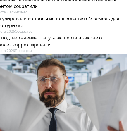
ентом сократили
уста 2026
Бизнес
егулировали вопросы использования с/х земель для
го туризма
уста 2026
Общество
 подтверждения статуса эксперта в законе о
роле скорректировали
уста 2026
Проверки