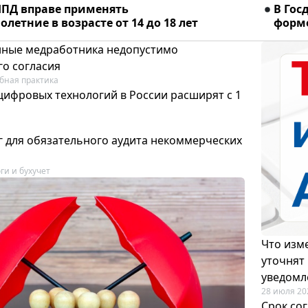
ПД вправе применять
В Гос
летние в возрасте от 14 до 18 лет
форме
ные медработника недопустимо
го согласия
бная практика
цифровых технологий в России расширят с 1
 для обязательного аудита некоммерческих
ги и бухучет
Что изме
уточнят
уведомл
28 июля 20
Срок со