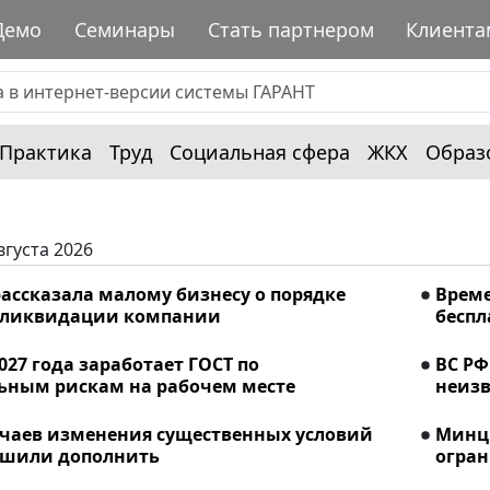
Демо
Семинары
Стать партнером
Клиента
Практика
Труд
Социальная сфера
ЖКХ
Образ
вгуста 2026
ассказала малому бизнесу о порядке
Време
 ликвидации компании
беспл
2027 года заработает ГОСТ по
ВС РФ
ьным рискам на рабочем месте
неизв
учаев изменения существенных условий
Минци
ешили дополнить
огран