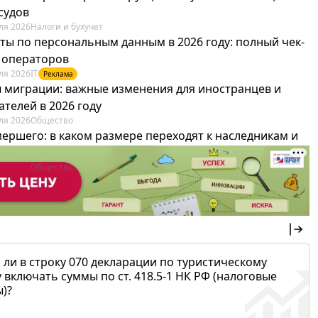
судов
ля 2026
Налоги и бухучет
ты по персональным данным в 2026 году: полный чек-
я операторов
ля 2026
IT
Реклама
 миграции: важные изменения для иностранцев и
телей в 2026 году
ля 2026
Общество
мершего: в каком размере переходят к наследникам и
х можно не платить
ля 2026
Общество
 ли в строку 070 декларации по туристическому
 включать суммы по ст. 418.5-1 НК РФ (налоговые
)?