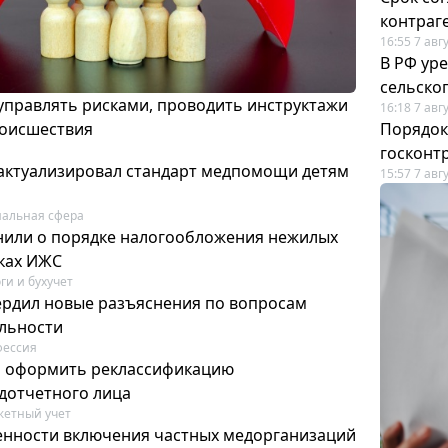
контраг
16:55 7 авг
В РФ ур
сельско
 управлять рисками, проводить инструктажи
16:18 7 авг
роисшествия
Порядок
госконт
актуализировал стандарт медпомощи детям
15:57 7 авг
альная сфера
или о порядке налогообложения нежилых
тках ИЖС
ги и бухучет
ердил новые разъяснения по вопросам
ельности
фессия
м оформить реклассификацию
дотчетного лица
етный учет
нности включения частных медорганизаций