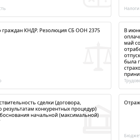
сть
Налоги
о граждан КНДР. Резолюция СБ ООН 2375
В июн
оплач
май со
отраб
отпуск
была 
страхо
прини
о
Трудов
ствительность сделки (договора,
Отраж
о результатам конкурентных процедур)
боснования начальной (максимальной)
?
Бюджет