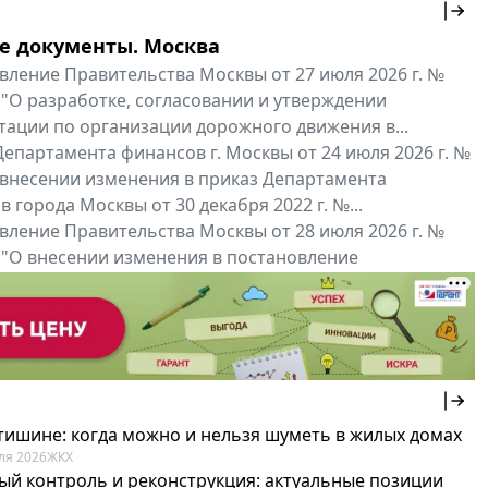
е документы. Москва
вление Правительства Москвы от 27 июля 2026 г. №
 "О разработке, согласовании и утверждении
тации по организации дорожного движения в...
епартамента финансов г. Москвы от 24 июля 2026 г. №
 внесении изменения в приказ Департамента
 города Москвы от 30 декабря 2022 г. №...
вление Правительства Москвы от 28 июля 2026 г. №
 "О внесении изменения в постановление
ьства Москвы от 26 июля 2011 г. № 334-ПП"
нальные документы
Мой регион ...
 тишине: когда можно и нельзя шуметь в жилых домах
ля 2026
ЖКХ
ый контроль и реконструкция: актуальные позиции