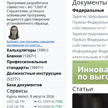
Документы
Программа разработана
совместно с АО ''СБЕР А".
Федеральные
Слушателям, успешно
освоившим программу,
Зарегистрировано 
выдаются удостоверения
Приказ Федеральн
установленного образца.
собственности от 
Зарегистрировано 
Приказ Федеральн
Выберите тему программы повышения
собственности от 
квалификации для юристов ...
Калькуляторы
(100+)
Информация Федер
Бланки
(1267+)
алкогольным и таб
Профессиональные
"Вниманию произв
стандарты
(1601+)
Все федеральные докум
Должностные инструкции
(5277+)
База документов
Статьи
Сервисы
Курсы валют, 8 августа 2026
USD ЦБ РФ
82,1665
+0,7588
EUR ЦБ РФ
94,8366
+0,7781