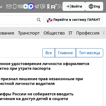
м
Войти
Eng
Перейти в систему ГАРАНТ
ование
Транспорт
Общество
IT
Профессия
П
Все
Главное
Топ месяца
нное удостоверение личности оформляется
атно при утрате паспорта
 признал лишение прав незаконным при
естной личности водителя
фры России не собирается вводить
ичения на доступ детей в соцсети