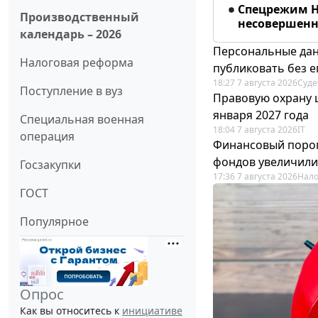
Спецрежим Н
Производственный
несовершенно
календарь – 2026
Персональные дан
Налоговая реформа
публиковать без е
18:27 7 августа 2026
Суде
Поступление в вуз
Правовую охрану 
января 2027 года
Специальная военная
18:04 7 августа 2026
IT
операция
Финансовый порог
фондов увеличили
Госзакупки
17:36 7 августа 2026
Нало
ГОСТ
Популярное
Опрос
Как вы относитесь к
инициативе