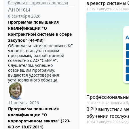
Результаты прошлых опросов
в реестр системы
Анонсы
13:19 7 августа 2026
Соци
8 сентября 2026
Программа повышения
квалификации "О
контрактной системе в сфере
закупок" (44-ФЗ)"
Об актуальных изменениях в КС
узнаете, став участником
программы, разработанной
совместно с АО ''СБЕР А".
Слушателям, успешно
освоившим программу,
выдаются удостоверения
установленного образца.
Профессиональный
11 августа 2026
30 июля 2026
Налоги и б
В РФ выпустили ме
Программа повышения
квалификации "О
обучении госслуж
корпоративном заказе" (223-
10:04 7 августа 2026
Бюдж
ФЗ от 18.07.2011)