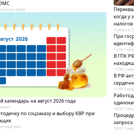
 ОМС
Переква
альная сфера
когда у
налогов
4 августа 2
При гос
иденти
12:34 7 авг
В ГПК Р
находящ
11:56 7 авг
В РФ ак
сердечн
11:40 7 авг
Работод
 календарь на август 2026 года
одиноки
ухучет
10:54 7 авг
тодичку по соцзаказу и выбору КВР при
Процеду
ащих
запроса
етный учет
10:32 7 авг