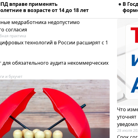
ПД вправе применять
В Гос
летние в возрасте от 14 до 18 лет
форме
ные медработника недопустимо
го согласия
бная практика
цифровых технологий в России расширят с 1
 для обязательного аудита некоммерческих
ги и бухучет
Что изме
уточнят
уведомл
28 июля 20
Срок со