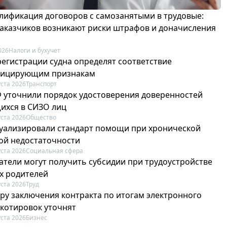
лификация договоров с самозанятыми в трудовые:
 заказчиков возникают риски штрафов и доначисления
026
Налоги и бухучет
регистрации судна определят соответствие
фицирующим признакам
уста 2026
Транспорт
Ф уточнили порядок удостоверения доверенностей
ихся в СИЗО лиц
уста 2026
Общество
туализировали стандарт помощи при хронической
ой недостаточности
уста 2026
Социальная сфера
атели могут получить субсидии при трудоустройстве
х родителей
уста 2026
Труд
ру заключения контракта по итогам электронного
 котировок уточнят
уста 2026
Бизнес