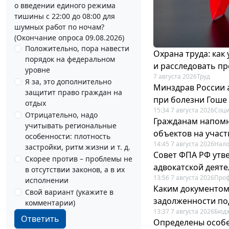
о введении единого режима
тишины с 22:00 до 08:00 для
шумных работ по ночам?
(Окончание опроса 09.08.2026)
Положительно, пора навести
Охрана труда: как
порядок на федеральном
и расследовать п
уровне
7 августа 2026
Труд
Я за, это дополнительно
Минздрав России 
защитит право граждан на
при болезни Гоше
отдых
15:34 7 августа 2026
Соци
Отрицательно, надо
Гражданам напомн
учитывать региональные
объектов на учас
особенности: плотность
14:45 7 августа 2026
Нало
застройки, ритм жизни и т. д.
Совет ФПА РФ утв
Скорее против – проблемы не
адвокатской деят
в отсутствии законов, а в их
13:56 7 августа 2026
Про
исполнении
Каким документо
Свой вариант (укажите в
задолженности по
комментарии)
13:37 7 августа 2026
Бюдж
Ответить
Определены особе