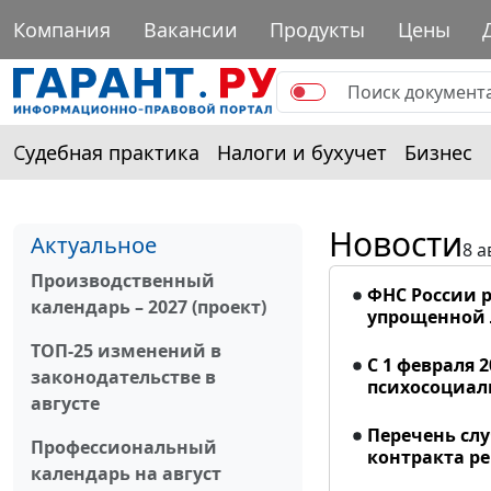
Компания
Вакансии
Продукты
Цены
Судебная практика
Налоги и бухучет
Бизнес
Новости
Актуальное
8 а
Производственный
ФНС России р
календарь – 2027 (проект)
упрощенной
ТОП-25 изменений в
С 1 февраля 
законодательстве в
психосоциал
августе
Перечень сл
Профессиональный
контракта р
календарь на август