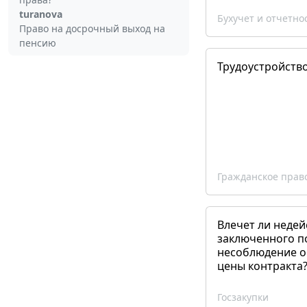
turanova
Бухучет и отчетно
Право на досрочный выход на
пенсию
Трудоустройств
Гражданское прав
Влечет ли недей
заключенного п
несоблюдение о
цены контракта
Госзакупки