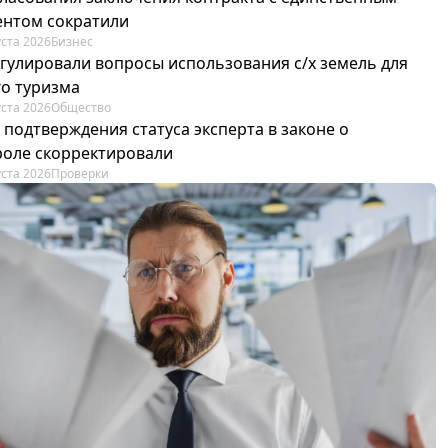
ентом сократили
уста 2026
Бизнес
егулировали вопросы использования с/х земель для
го туризма
уста 2026
Общество
 подтверждения статуса эксперта в законе о
роле скорректировали
уста 2026
Проверки