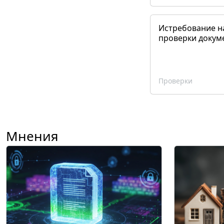
Истребование н
проверки докум
Проверки
Мнения