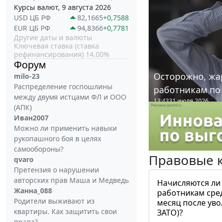
Курсы валют, 9 августа 2026
USD ЦБ РФ
82,1665
+0,7588
EUR ЦБ РФ
94,8366
+0,7781
Другие даты и валюты
Ключевая ставка (ставка
рефинансирования) 14.00%
Форум
Осторожно, жа
milo-23
Распределение госпошлины
работникам по
между двумя истцами ФЛ и ООО
13:43
31 июля 2026
(АПК)
Иван2007
Можно ли применить навыки
рукопашного боя в целях
самообороны?
Правовые 
qvaro
Претензия о нарушении
авторских прав Маша и Медведь
Начисляются ли
Жанна_088
работникам сре
Родители выживают из
месяц после ув
квартиры. Как защитить свои
ЗАТО)?
права?