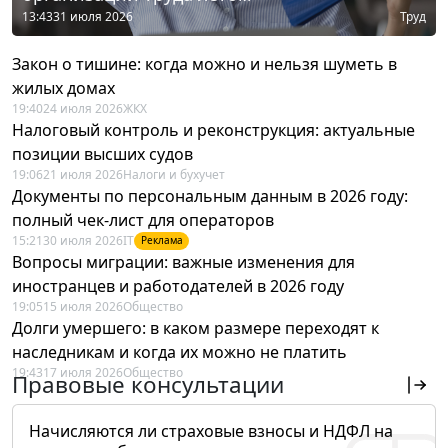
13:43
31 июля 2026
Труд
Закон о тишине: когда можно и нельзя шуметь в
жилых домах
19:40
24 июля 2026
ЖКХ
Налоговый контроль и реконструкция: актуальные
позиции высших судов
19:06
21 июля 2026
Налоги и бухучет
Документы по персональным данным в 2026 году:
полный чек-лист для операторов
15:21
30 июля 2026
IT
Реклама
Вопросы миграции: важные изменения для
иностранцев и работодателей в 2026 году
19:05
15 июля 2026
Общество
Долги умершего: в каком размере переходят к
наследникам и когда их можно не платить
19:43
17 июля 2026
Общество
Правовые консультации
Начисляются ли страховые взносы и НДФЛ на