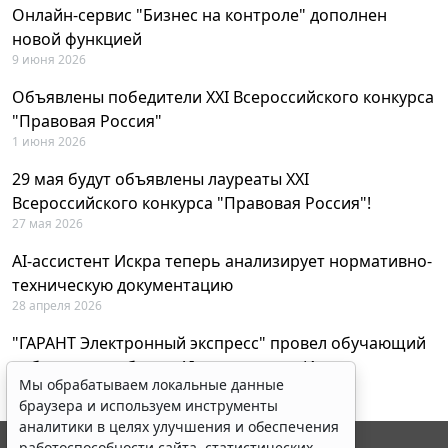
Онлайн-сервис "Бизнес на контроле" дополнен
новой функцией
9 июня 2026
Объявлены победители XXI Всероссийского конкурса
"Правовая Россия"
1 июня 2026
29 мая будут объявлены лауреаты XXI
Всероссийского конкурса "Правовая Россия"!
27 мая 2026
AI-ассистент Искра теперь анализирует нормативно-
техническую документацию
28 апреля 2026
"ГАРАНТ Электронный экспресс" провел обучающий
вебинар по работе с AI-ассистентом Искра
Мы обрабатываем локальные данные
23 апреля 2026
браузера и используем инструменты
аналитики в целях улучшения и обеспечения
работоспособности сайта, статистических