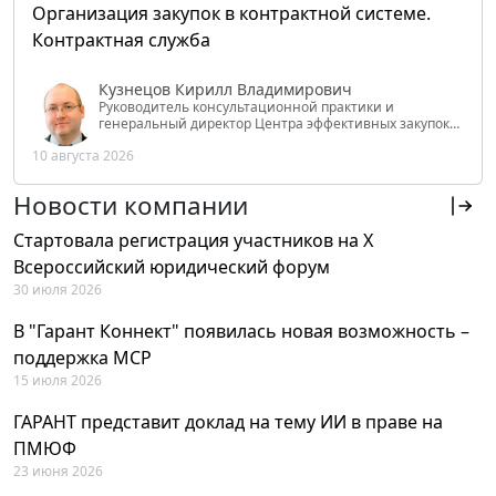
Организация закупок в контрактной системе.
Контрактная служба
Кузнецов Кирилл Владимирович
Руководитель консультационной практики и
генеральный директор Центра эффективных закупок
Tendery.ru, ведущий эксперт РАНХиГС при Президенте
10 августа 2026
РФ
Новости компании
Стартовала регистрация участников на X
Всероссийский юридический форум
30 июля 2026
В "Гарант Коннект" появилась новая возможность –
поддержка MCP
15 июля 2026
ГАРАНТ представит доклад на тему ИИ в праве на
ПМЮФ
23 июня 2026