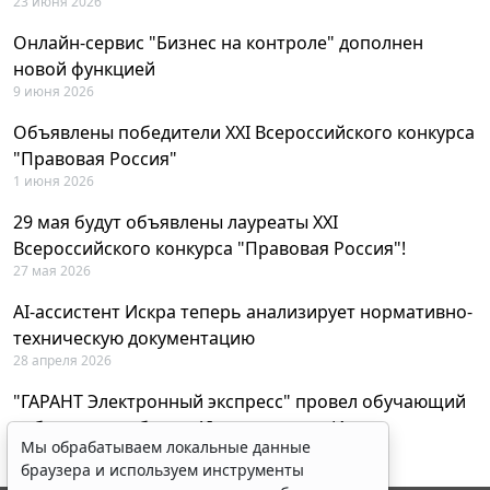
23 июня 2026
Онлайн-сервис "Бизнес на контроле" дополнен
новой функцией
9 июня 2026
Объявлены победители XXI Всероссийского конкурса
"Правовая Россия"
1 июня 2026
29 мая будут объявлены лауреаты XXI
Всероссийского конкурса "Правовая Россия"!
27 мая 2026
AI-ассистент Искра теперь анализирует нормативно-
техническую документацию
28 апреля 2026
"ГАРАНТ Электронный экспресс" провел обучающий
вебинар по работе с AI-ассистентом Искра
Мы обрабатываем локальные данные
23 апреля 2026
браузера и используем инструменты