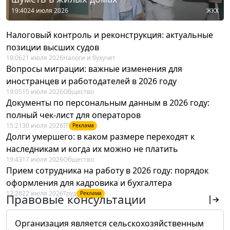
19:40
24 июля 2026
ЖКХ
Налоговый контроль и реконструкция: актуальные
позиции высших судов
19:06
21 июля 2026
Налоги и бухучет
Вопросы миграции: важные изменения для
иностранцев и работодателей в 2026 году
19:05
15 июля 2026
Общество
Документы по персональным данным в 2026 году:
полный чек-лист для операторов
15:21
30 июля 2026
IT
Реклама
Долги умершего: в каком размере переходят к
наследникам и когда их можно не платить
19:43
17 июля 2026
Общество
Прием сотрудника на работу в 2026 году: порядок
оформления для кадровика и бухгалтера
12:28
22 июля 2026
Труд
Реклама
Правовые консультации
Организация является сельскохозяйственным