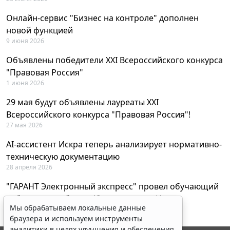
Онлайн-сервис "Бизнес на контроле" дополнен
новой функцией
9 июня 2026
Объявлены победители XXI Всероссийского конкурса
"Правовая Россия"
1 июня 2026
29 мая будут объявлены лауреаты XXI
Всероссийского конкурса "Правовая Россия"!
27 мая 2026
AI-ассистент Искра теперь анализирует нормативно-
техническую документацию
28 апреля 2026
"ГАРАНТ Электронный экспресс" провел обучающий
вебинар по работе с AI-ассистентом Искра
Мы обрабатываем локальные данные
23 апреля 2026
браузера и используем инструменты
аналитики в целях улучшения и обеспечения