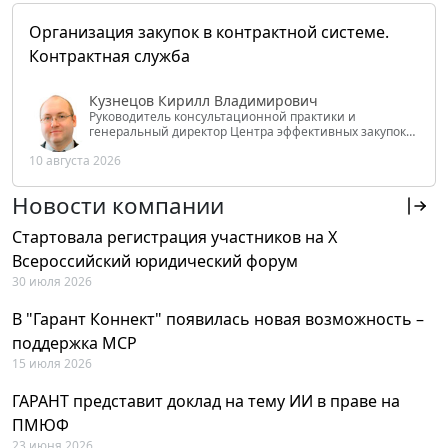
Организация закупок в контрактной системе.
Контрактная служба
Кузнецов Кирилл Владимирович
Руководитель консультационной практики и
генеральный директор Центра эффективных закупок
Tendery.ru, ведущий эксперт РАНХиГС при Президенте
10 августа 2026
РФ
Новости компании
Стартовала регистрация участников на X
Всероссийский юридический форум
30 июля 2026
В "Гарант Коннект" появилась новая возможность –
поддержка MCP
15 июля 2026
ГАРАНТ представит доклад на тему ИИ в праве на
ПМЮФ
23 июня 2026