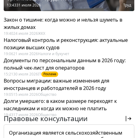
13:43
31 июля 2026
Труд
Закон о тишине: когда можно и нельзя шуметь в
жилых домах
19:40
24 июля 2026
ЖКХ
Налоговый контроль и реконструкция: актуальные
позиции высших судов
19:06
21 июля 2026
Налоги и бухучет
Документы по персональным данным в 2026 году:
полный чек-лист для операторов
15:21
30 июля 2026
IT
Реклама
Вопросы миграции: важные изменения для
иностранцев и работодателей в 2026 году
19:05
15 июля 2026
Общество
Долги умершего: в каком размере переходят к
наследникам и когда их можно не платить
19:43
17 июля 2026
Общество
Правовые консультации
Организация является сельскохозяйственным