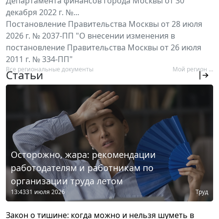
Департамента финансов города Москвы от 30
декабря 2022 г. №...
Постановление Правительства Москвы от 28 июля
2026 г. № 2037-ПП "О внесении изменения в
постановление Правительства Москвы от 26 июля
2011 г. № 334-ПП"
Все региональные документы
Мой регион ...
Статьи
Осторожно, жара: рекомендации
работодателям и работникам по
организации труда летом
13:43
31 июля 2026
Труд
Закон о тишине: когда можно и нельзя шуметь в