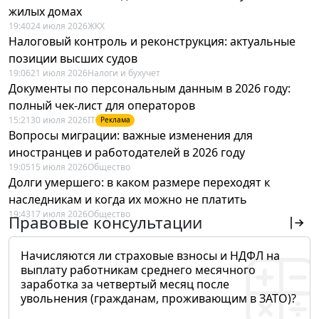
жилых домах
19:40
24 июля 2026
ЖКХ
Налоговый контроль и реконструкция: актуальные
позиции высших судов
19:06
21 июля 2026
Налоги и бухучет
Документы по персональным данным в 2026 году:
полный чек-лист для операторов
15:21
30 июля 2026
IT
Реклама
Вопросы миграции: важные изменения для
иностранцев и работодателей в 2026 году
19:05
15 июля 2026
Общество
Долги умершего: в каком размере переходят к
наследникам и когда их можно не платить
19:43
17 июля 2026
Общество
Правовые консультации
Начисляются ли страховые взносы и НДФЛ на
выплату работникам среднего месячного
заработка за четвертый месяц после
увольнения (гражданам, проживающим в ЗАТО)?