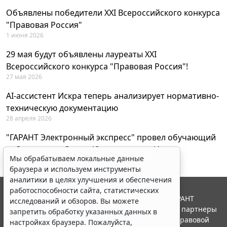
Объявлены победители XXI Всероссийского конкурса
"Правовая Россия"
1 июня 2026
29 мая будут объявлены лауреаты XXI
Всероссийского конкурса "Правовая Россия"!
27 мая 2026
AI-ассистент Искра теперь анализирует нормативно-
техническую документацию
28 апреля 2026
"ГАРАНТ Электронный экспресс" провел обучающий
вебинар по работе с AI-ассистентом Искра
Мы обрабатываем локальные данные
23 апреля 2026
браузера и используем инструменты
аналитики в целях улучшения и обеспечения
работоспособности сайта, статистических
© ООО "НПП "ГАРАНТ-СЕРВИС", 2026. Система ГАРАНТ
исследований и обзоров. Вы можете
выпускается с 1990 года. Компания "Гарант" и ее партнеры
запретить обработку указанных данных в
являются участниками Российской ассоциации правовой
настройках браузера. Пожалуйста,