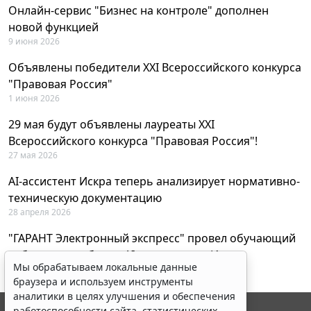
Онлайн-сервис "Бизнес на контроле" дополнен
новой функцией
9 июня 2026
Объявлены победители XXI Всероссийского конкурса
"Правовая Россия"
1 июня 2026
29 мая будут объявлены лауреаты XXI
Всероссийского конкурса "Правовая Россия"!
27 мая 2026
AI-ассистент Искра теперь анализирует нормативно-
техническую документацию
28 апреля 2026
"ГАРАНТ Электронный экспресс" провел обучающий
вебинар по работе с AI-ассистентом Искра
Мы обрабатываем локальные данные
23 апреля 2026
браузера и используем инструменты
аналитики в целях улучшения и обеспечения
работоспособности сайта, статистических