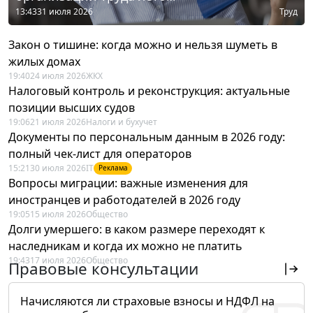
13:43
31 июля 2026
Труд
Закон о тишине: когда можно и нельзя шуметь в
жилых домах
19:40
24 июля 2026
ЖКХ
Налоговый контроль и реконструкция: актуальные
позиции высших судов
19:06
21 июля 2026
Налоги и бухучет
Документы по персональным данным в 2026 году:
полный чек-лист для операторов
15:21
30 июля 2026
IT
Реклама
Вопросы миграции: важные изменения для
иностранцев и работодателей в 2026 году
19:05
15 июля 2026
Общество
Долги умершего: в каком размере переходят к
наследникам и когда их можно не платить
19:43
17 июля 2026
Общество
Правовые консультации
Начисляются ли страховые взносы и НДФЛ на