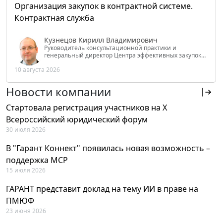
Организация закупок в контрактной системе.
Контрактная служба
Кузнецов Кирилл Владимирович
Руководитель консультационной практики и
генеральный директор Центра эффективных закупок
Tendery.ru, ведущий эксперт РАНХиГС при Президенте
10 августа 2026
РФ
Новости компании
Стартовала регистрация участников на X
Всероссийский юридический форум
30 июля 2026
В "Гарант Коннект" появилась новая возможность –
поддержка MCP
15 июля 2026
ГАРАНТ представит доклад на тему ИИ в праве на
ПМЮФ
23 июня 2026