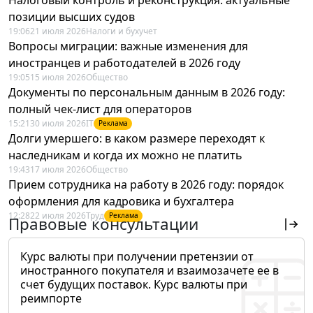
позиции высших судов
19:06
21 июля 2026
Налоги и бухучет
Вопросы миграции: важные изменения для
иностранцев и работодателей в 2026 году
19:05
15 июля 2026
Общество
Документы по персональным данным в 2026 году:
полный чек-лист для операторов
15:21
30 июля 2026
IT
Реклама
Долги умершего: в каком размере переходят к
наследникам и когда их можно не платить
19:43
17 июля 2026
Общество
Прием сотрудника на работу в 2026 году: порядок
оформления для кадровика и бухгалтера
12:28
22 июля 2026
Труд
Реклама
Правовые консультации
Курс валюты при получении претензии от
иностранного покупателя и взаимозачете ее в
счет будущих поставок. Курс валюты при
реимпорте