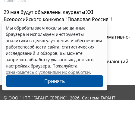
1 июня 2026
29 мая будут объявлены лауреаты XXI
Всероссийского конкурса "Правовая Россия"!
27 мая 2026
Мы обрабатываем локальные данные
браузера и используем инструменты
AI-ассистент Искра теперь анализирует нормативно-
аналитики в целях улучшения и обеспечения
техническую документацию
работоспособности сайта, статистических
28 апреля 2026
исследований и обзоров. Вы можете
запретить обработку указанных данных в
"ГАРАНТ Электронный экспресс" провел обучающий
настройках браузера. Пожалуйста,
вебинар по работе с AI-ассистентом Искра
ознакомьтесь с условиями их обработки
.
23 апреля 2026
Принять
© ООО "НПП "ГАРАНТ-СЕРВИС", 2026. Система ГАРАНТ
выпускается с 1990 года. Компания "Гарант" и ее партнеры
являются участниками Российской ассоциации правовой
информации ГАРАНТ.
Контакты
8-800-200-88-88