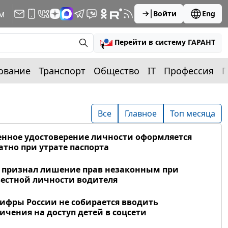
м
Войти
Eng
Перейти в систему ГАРАНТ
ование
Транспорт
Общество
IT
Профессия
П
Все
Главное
Топ месяца
нное удостоверение личности оформляется
атно при утрате паспорта
 признал лишение прав незаконным при
естной личности водителя
фры России не собирается вводить
ичения на доступ детей в соцсети