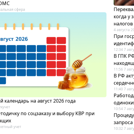
 ОМС
Переква
альная сфера
когда у
налогов
4 августа 2
При гос
иденти
12:34 7 авг
В ГПК Р
находящ
11:56 7 авг
В РФ ак
сердечн
11:40 7 авг
Работод
 календарь на август 2026 года
одиноки
ухучет
10:54 7 авг
тодичку по соцзаказу и выбору КВР при
Процеду
ащих
запроса
етный учет
10:32 7 авг