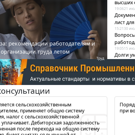
высших 
19:06
21 ию
Докумен
лист дл
15:21
30 ию
Вопросы
работода
ра: рекомендации работодателям и
19:05
15 ию
 организации труда летом
Долги у
Труд
когда и
19:43
17 ию
консультации
ляется сельскохозяйственным
Поряд
ителем, применяет общую систему
при в
я, налог с сельскохозяйственной
 уплачивает. Дебиторская задолженность
ченная после перехода на общую систему
, будет считаться выручкой от