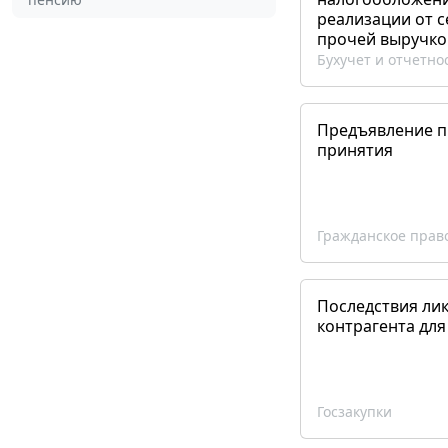
реализации от 
прочей выручко
Бухучет и отчетно
Предъявление пр
принятия
Гражданское прав
Последствия ли
контрагента для
Госзакупки