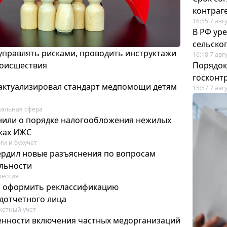
контраг
16:55 7 авг
В РФ ур
сельско
 управлять рисками, проводить инструктажи
16:18 7 авг
роисшествия
Порядок
госконт
актуализировал стандарт медпомощи детям
15:57 7 авг
альная сфера
или о порядке налогообложения нежилых
тках ИЖС
ги и бухучет
ердил новые разъяснения по вопросам
ельности
фессия
м оформить реклассификацию
дотчетного лица
етный учет
нности включения частных медорганизаций