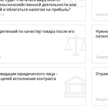
сельскохозяйственной деятельности или
й и облагаться налогом на прибыль?
сть
Налоги
етензий по качеству товара после его
Нужно
патен
о
Трудов
квидации юридического лица –
Отраж
 целей исполнения контракта
Бюджет