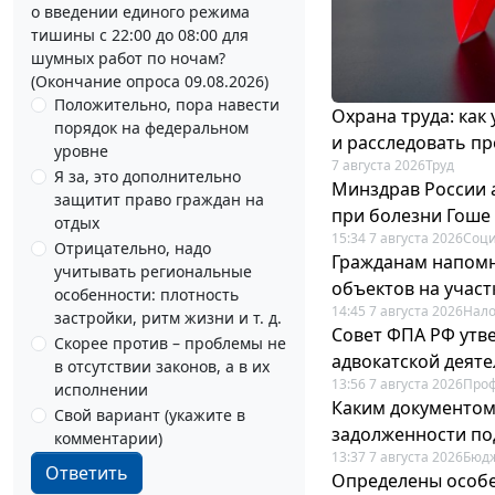
о введении единого режима
тишины с 22:00 до 08:00 для
шумных работ по ночам?
(Окончание опроса 09.08.2026)
Положительно, пора навести
Охрана труда: как
порядок на федеральном
и расследовать п
уровне
7 августа 2026
Труд
Я за, это дополнительно
Минздрав России 
защитит право граждан на
при болезни Гоше
отдых
15:34 7 августа 2026
Соци
Отрицательно, надо
Гражданам напомн
учитывать региональные
объектов на учас
особенности: плотность
14:45 7 августа 2026
Нало
застройки, ритм жизни и т. д.
Совет ФПА РФ утв
Скорее против – проблемы не
адвокатской деят
в отсутствии законов, а в их
13:56 7 августа 2026
Про
исполнении
Каким документо
Свой вариант (укажите в
задолженности по
комментарии)
13:37 7 августа 2026
Бюдж
Ответить
Определены особе