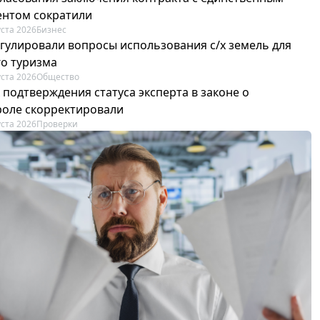
ентом сократили
уста 2026
Бизнес
егулировали вопросы использования с/х земель для
го туризма
уста 2026
Общество
 подтверждения статуса эксперта в законе о
роле скорректировали
уста 2026
Проверки