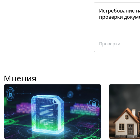
Истребование н
проверки докум
Проверки
Мнения