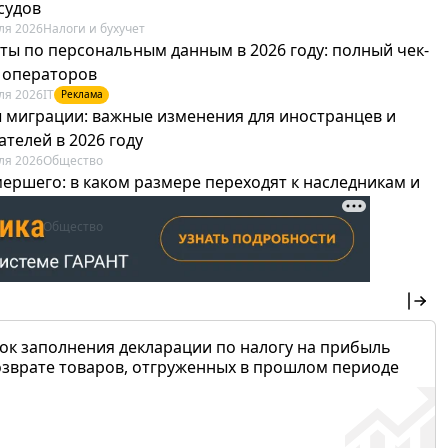
судов
ля 2026
Налоги и бухучет
ты по персональным данным в 2026 году: полный чек-
я операторов
ля 2026
IT
Реклама
 миграции: важные изменения для иностранцев и
телей в 2026 году
ля 2026
Общество
мершего: в каком размере переходят к наследникам и
х можно не платить
ля 2026
Общество
ок заполнения декларации по налогу на прибыль
озврате товаров, отгруженных в прошлом периоде