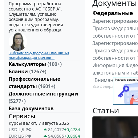
Документы
Программа разработана
совместно с АО ''СБЕР А".
Федеральные
Слушателям, успешно
освоившим программу,
Зарегистрировано 
выдаются удостоверения
Приказ Федеральн
установленного образца.
собственности от 
Зарегистрировано 
Приказ Федеральн
Выберите тему программы повышения
собственности от 
квалификации для юристов ...
Калькуляторы
(100+)
Информация Федер
Бланки
(1267+)
алкогольным и таб
Профессиональные
"Вниманию произв
стандарты
(1601+)
Все федеральные докум
Должностные инструкции
(5277+)
Статьи
База документов
Сервисы
Курсы валют, 7 августа 2026
USD ЦБ РФ
81,4077
+0,4784
EUR ЦБ РФ
94,0585
+0,8684