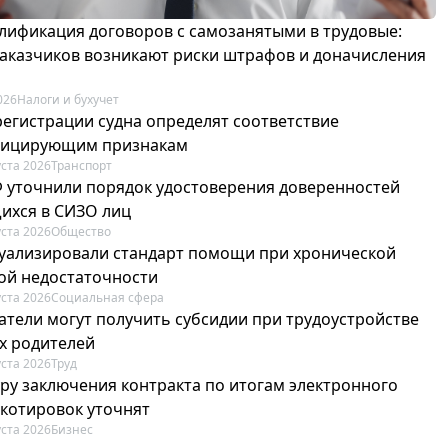
лификация договоров с самозанятыми в трудовые:
 заказчиков возникают риски штрафов и доначисления
026
Налоги и бухучет
регистрации судна определят соответствие
фицирующим признакам
уста 2026
Транспорт
Ф уточнили порядок удостоверения доверенностей
ихся в СИЗО лиц
уста 2026
Общество
туализировали стандарт помощи при хронической
ой недостаточности
уста 2026
Социальная сфера
атели могут получить субсидии при трудоустройстве
х родителей
уста 2026
Труд
ру заключения контракта по итогам электронного
 котировок уточнят
уста 2026
Бизнес