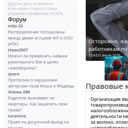
Другие даты и валюты
Ключевая ставка (ставка
рефинансирования) 14.00%
Форум
milo-23
Распределение госпошлины
между двумя истцами ФЛ и ООО
Осторожно, жа
(АПК)
работникам по
Иван2007
13:43
31 июля 2026
Можно ли применить навыки
рукопашного боя в целях
самообороны?
qvaro
Претензия о нарушении
Правовые 
авторских прав Маша и Медведь
Жанна_088
Родители выживают из
Организация яв
квартиры. Как защитить свои
товаропроизвод
права?
налогообложени
turanova
деятельности не
за молоко, опла
Право на досрочный выход на
налогообложения
пенсию