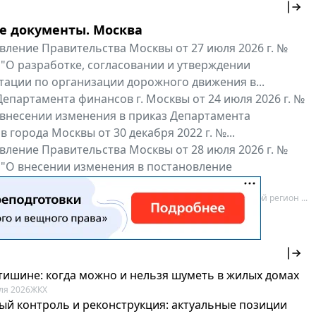
е документы. Москва
вление Правительства Москвы от 27 июля 2026 г. №
 "О разработке, согласовании и утверждении
тации по организации дорожного движения в...
епартамента финансов г. Москвы от 24 июля 2026 г. №
 внесении изменения в приказ Департамента
 города Москвы от 30 декабря 2022 г. №...
вление Правительства Москвы от 28 июля 2026 г. №
 "О внесении изменения в постановление
ьства Москвы от 26 июля 2011 г. № 334-ПП"
нальные документы
Мой регион ...
 тишине: когда можно и нельзя шуметь в жилых домах
ля 2026
ЖКХ
ый контроль и реконструкция: актуальные позиции