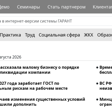
Демо
Семинары
Стать партнером
Клиента
Практика
Труд
Социальная сфера
ЖКХ
Образ
вгуста 2026
ассказала малому бизнесу о порядке
Време
 ликвидации компании
беспл
2027 года заработает ГОСТ по
ВС РФ
ьным рискам на рабочем месте
неизв
учаев изменения существенных условий
Минци
ешили дополнить
огран