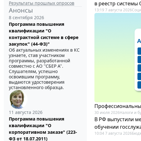
Результаты прошлых опросов
в реестр системы
Анонсы
13:19 7 августа 2026
Соци
8 сентября 2026
Программа повышения
квалификации "О
контрактной системе в сфере
закупок" (44-ФЗ)"
Об актуальных изменениях в КС
узнаете, став участником
программы, разработанной
совместно с АО ''СБЕР А".
Слушателям, успешно
освоившим программу,
выдаются удостоверения
установленного образца.
Профессиональный
11 августа 2026
30 июля 2026
Налоги и б
В РФ выпустили ме
Программа повышения
квалификации "О
обучении госслуж
корпоративном заказе" (223-
10:04 7 августа 2026
Бюдж
ФЗ от 18.07.2011)