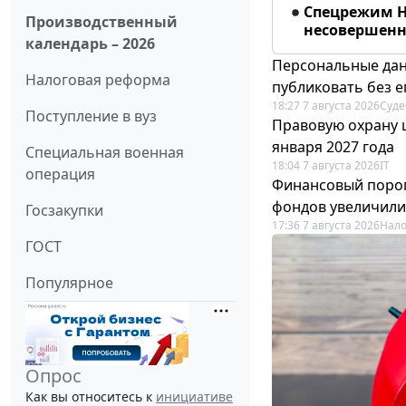
Спецрежим Н
Производственный
несовершенно
календарь – 2026
Персональные дан
Налоговая реформа
публиковать без е
18:27 7 августа 2026
Суде
Поступление в вуз
Правовую охрану 
января 2027 года
Специальная военная
18:04 7 августа 2026
IT
операция
Финансовый порог
фондов увеличили
Госзакупки
17:36 7 августа 2026
Нало
ГОСТ
Популярное
Опрос
Как вы относитесь к
инициативе