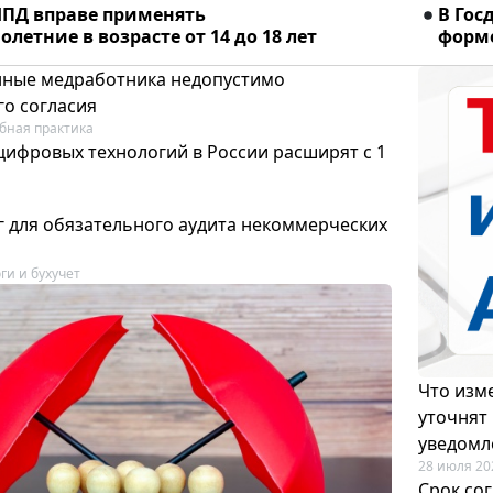
ПД вправе применять
В Гос
летние в возрасте от 14 до 18 лет
форме
ные медработника недопустимо
го согласия
бная практика
цифровых технологий в России расширят с 1
 для обязательного аудита некоммерческих
ги и бухучет
Что изме
уточнят
уведомл
28 июля 20
Срок со