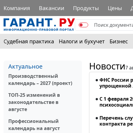
Компания
Вакансии
Продукты
Цены
Судебная практика
Налоги и бухучет
Бизнес
Новости
Актуальное
7 а
Производственный
ФНС России р
календарь – 2027 (проект)
упрощенной
ТОП-25 изменений в
С 1 февраля 
законодательстве в
психосоциал
августе
Перечень сл
Профессиональный
контракта р
календарь на август