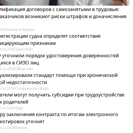
лификация договоров с самозанятыми в трудовые:
 заказчиков возникают риски штрафов и доначисления
026
Налоги и бухучет
регистрации судна определят соответствие
фицирующим признакам
уста 2026
Транспорт
Ф уточнили порядок удостоверения доверенностей
ихся в СИЗО лиц
уста 2026
Общество
туализировали стандарт помощи при хронической
ой недостаточности
уста 2026
Социальная сфера
атели могут получить субсидии при трудоустройстве
х родителей
уста 2026
Труд
ру заключения контракта по итогам электронного
 котировок уточнят
уста 2026
Бизнес