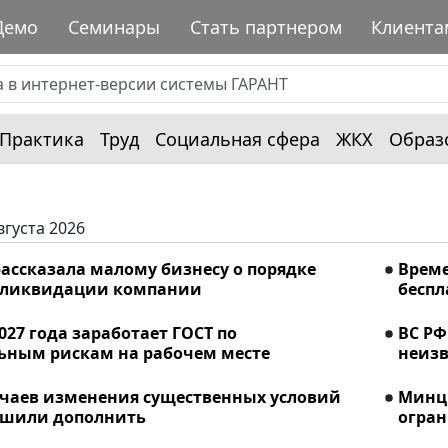
Демо
Семинары
Стать партнером
Клиента
Практика
Труд
Социальная сфера
ЖКХ
Образ
вгуста 2026
ассказала малому бизнесу о порядке
Време
 ликвидации компании
беспл
2027 года заработает ГОСТ по
ВС РФ
ьным рискам на рабочем месте
неизв
учаев изменения существенных условий
Минци
ешили дополнить
огран