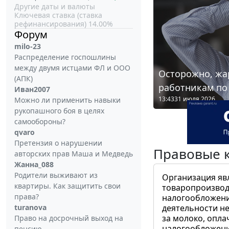
Другие даты и валюты
Ключевая ставка (ставка
рефинансирования) 14.00%
Форум
milo-23
Распределение госпошлины
между двумя истцами ФЛ и ООО
Осторожно, жа
(АПК)
работникам по
Иван2007
13:43
31 июля 2026
Можно ли применить навыки
рукопашного боя в целях
самообороны?
qvaro
Претензия о нарушении
Правовые 
авторских прав Маша и Медведь
Жанна_088
Родители выживают из
Организация яв
квартиры. Как защитить свои
товаропроизвод
права?
налогообложени
turanova
деятельности не
за молоко, опла
Право на досрочный выход на
налогообложения
пенсию