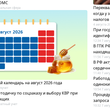
 ОМС
Переква
альная сфера
когда у
налогов
4 августа 2
При гос
иденти
12:34 7 авг
В ГПК Р
находящ
11:56 7 авг
В РФ ак
сердечн
11:40 7 авг
Работод
 календарь на август 2026 года
одиноки
ухучет
10:54 7 авг
тодичку по соцзаказу и выбору КВР при
Процеду
ащих
запроса
етный учет
10:32 7 авг