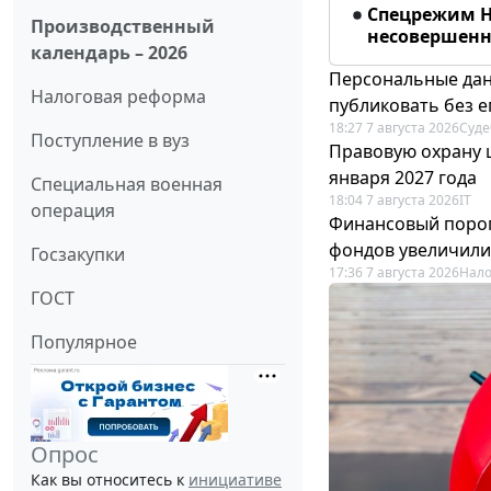
Спецрежим Н
Производственный
несовершенно
календарь – 2026
Персональные дан
Налоговая реформа
публиковать без е
18:27 7 августа 2026
Суде
Поступление в вуз
Правовую охрану 
января 2027 года
Специальная военная
18:04 7 августа 2026
IT
операция
Финансовый порог
фондов увеличили
Госзакупки
17:36 7 августа 2026
Нало
ГОСТ
Популярное
Опрос
Как вы относитесь к
инициативе