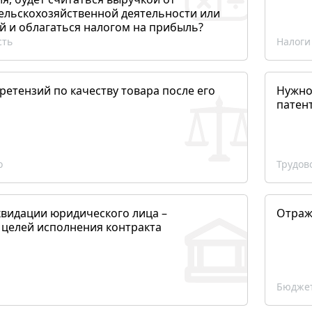
сельскохозяйственной деятельности или
й и облагаться налогом на прибыль?
сть
Налоги
етензий по качеству товара после его
Нужно
патен
о
Трудов
квидации юридического лица –
Отраж
 целей исполнения контракта
Бюджет