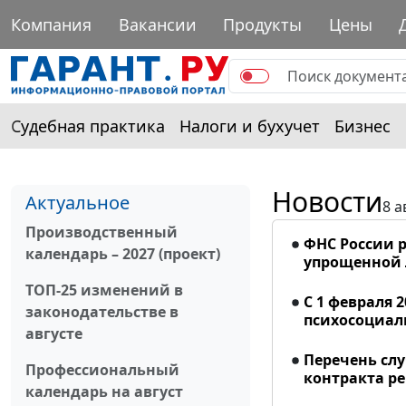
Компания
Вакансии
Продукты
Цены
Судебная практика
Налоги и бухучет
Бизнес
Новости
Актуальное
8 а
Производственный
ФНС России р
календарь – 2027 (проект)
упрощенной
ТОП-25 изменений в
С 1 февраля 
законодательстве в
психосоциал
августе
Перечень сл
Профессиональный
контракта р
календарь на август