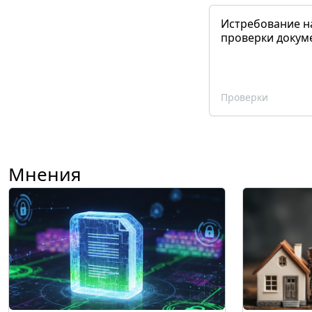
Истребование н
проверки докум
Проверки
Мнения