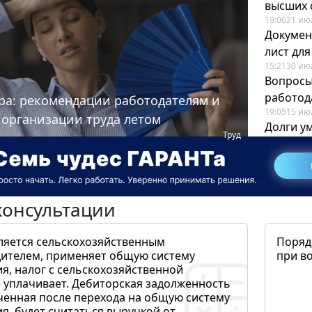
высших 
19:06
21 ию
Докумен
лист дл
15:21
30 ию
Вопросы
работода
ра: рекомендации работодателям и
19:05
15 ию
 организации труда летом
Долги у
Труд
когда и
19:43
17 ию
консультации
ляется сельскохозяйственным
Поряд
ителем, применяет общую систему
при в
я, налог с сельскохозяйственной
 уплачивает. Дебиторская задолженность
ченная после перехода на общую систему
, будет считаться выручкой от