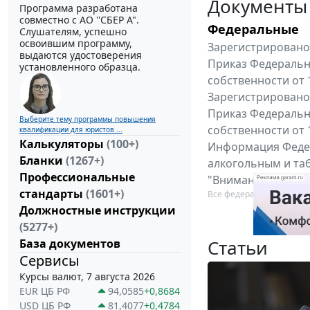
Документы
Программа разработана
совместно с АО ''СБЕР А".
Федеральные
Слушателям, успешно
освоившим программу,
Зарегистрировано 
выдаются удостоверения
Приказ Федеральн
установленного образца.
собственности от 
Зарегистрировано 
Приказ Федеральн
Выберите тему программы повышения
собственности от 
квалификации для юристов ...
Калькуляторы
(100+)
Информация Федер
Бланки
(1267+)
алкогольным и таб
Профессиональные
"Вниманию произв
стандарты
(1601+)
Все федеральные докум
Должностные инструкции
(5277+)
Статьи
База документов
Сервисы
Курсы валют, 7 августа 2026
EUR ЦБ РФ
94,0585
+0,8684
USD ЦБ РФ
81,4077
+0,4784