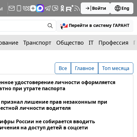
м
Войти
Eng
Перейти в систему ГАРАНТ
ование
Транспорт
Общество
IT
Профессия
П
Все
Главное
Топ месяца
нное удостоверение личности оформляется
атно при утрате паспорта
 признал лишение прав незаконным при
естной личности водителя
фры России не собирается вводить
ичения на доступ детей в соцсети