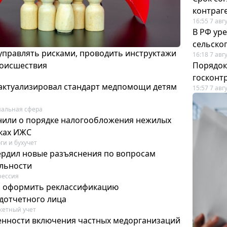
контраг
16:55 7 авг
В РФ ур
сельско
 управлять рисками, проводить инструктажи
16:18 7 авг
роисшествия
Порядок
госконт
актуализировал стандарт медпомощи детям
15:57 7 авг
альная сфера
или о порядке налогообложения нежилых
тках ИЖС
ги и бухучет
ердил новые разъяснения по вопросам
ельности
фессия
м оформить реклассификацию
дотчетного лица
етный учет
нности включения частных медорганизаций