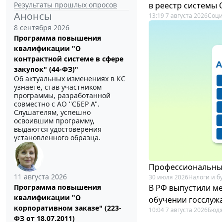
Результаты прошлых опросов
в реестр системы
Анонсы
13:19 7 августа 2026
Соци
8 сентября 2026
Программа повышения
квалификации "О
контрактной системе в сфере
закупок" (44-ФЗ)"
Об актуальных изменениях в КС
узнаете, став участником
программы, разработанной
совместно с АО ''СБЕР А".
Слушателям, успешно
освоившим программу,
выдаются удостоверения
установленного образца.
Профессиональный
11 августа 2026
30 июля 2026
Налоги и б
В РФ выпустили ме
Программа повышения
квалификации "О
обучении госслуж
корпоративном заказе" (223-
10:04 7 августа 2026
Бюдж
ФЗ от 18.07.2011)