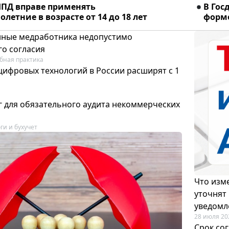
ПД вправе применять
В Гос
летние в возрасте от 14 до 18 лет
форме
ные медработника недопустимо
го согласия
бная практика
цифровых технологий в России расширят с 1
 для обязательного аудита некоммерческих
ги и бухучет
Что изме
уточнят
уведомл
28 июля 20
Срок со