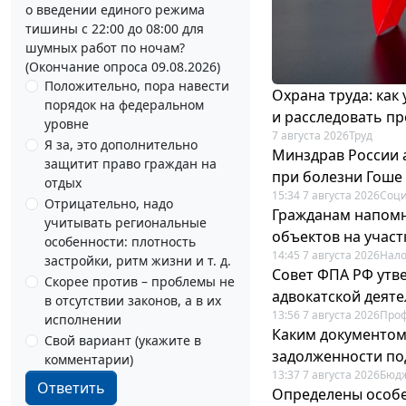
о введении единого режима
тишины с 22:00 до 08:00 для
шумных работ по ночам?
(Окончание опроса 09.08.2026)
Положительно, пора навести
Охрана труда: как
порядок на федеральном
и расследовать п
уровне
7 августа 2026
Труд
Я за, это дополнительно
Минздрав России 
защитит право граждан на
при болезни Гоше
отдых
15:34 7 августа 2026
Соци
Отрицательно, надо
Гражданам напомн
учитывать региональные
объектов на учас
особенности: плотность
14:45 7 августа 2026
Нало
застройки, ритм жизни и т. д.
Совет ФПА РФ утв
Скорее против – проблемы не
адвокатской деят
в отсутствии законов, а в их
13:56 7 августа 2026
Про
исполнении
Каким документо
Свой вариант (укажите в
задолженности по
комментарии)
13:37 7 августа 2026
Бюдж
Ответить
Определены особе