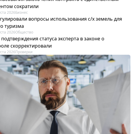
ентом сократили
уста 2026
Бизнес
егулировали вопросы использования с/х земель для
го туризма
уста 2026
Общество
 подтверждения статуса эксперта в законе о
роле скорректировали
уста 2026
Проверки