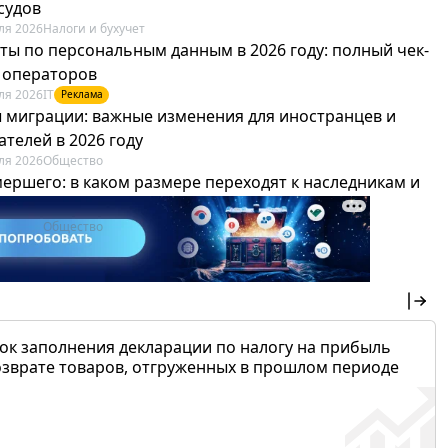
судов
ля 2026
Налоги и бухучет
ты по персональным данным в 2026 году: полный чек-
я операторов
ля 2026
IT
Реклама
 миграции: важные изменения для иностранцев и
телей в 2026 году
ля 2026
Общество
мершего: в каком размере переходят к наследникам и
х можно не платить
ля 2026
Общество
ок заполнения декларации по налогу на прибыль
озврате товаров, отгруженных в прошлом периоде