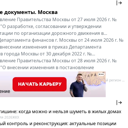
е документы. Москва
вление Правительства Москвы от 27 июля 2026 г. №
 "О разработке, согласовании и утверждении
тации по организации дорожного движения в...
епартамента финансов г. Москвы от 24 июля 2026 г. №
 внесении изменения в приказ Департамента
 города Москвы от 30 декабря 2022 г. №...
вление Правительства Москвы от 28 июля 2026 г. №
 "О внесении изменения в постановление
ьства Москвы от 26 июля 2011 г. № 334-ПП"
нальные документы
Мой регион ...
 тишине: когда можно и нельзя шуметь в жилых домах
ля 2026
ЖКХ
ый контроль и реконструкция: актуальные позиции