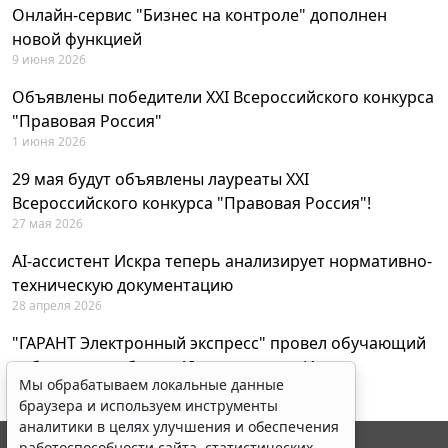
Онлайн-сервис "Бизнес на контроле" дополнен
новой функцией
9 июня 2026
Объявлены победители XXI Всероссийского конкурса
"Правовая Россия"
1 июня 2026
29 мая будут объявлены лауреаты XXI
Всероссийского конкурса "Правовая Россия"!
27 мая 2026
AI-ассистент Искра теперь анализирует нормативно-
техническую документацию
28 апреля 2026
"ГАРАНТ Электронный экспресс" провел обучающий
вебинар по работе с AI-ассистентом Искра
Мы обрабатываем локальные данные
23 апреля 2026
браузера и используем инструменты
аналитики в целях улучшения и обеспечения
работоспособности сайта, статистических