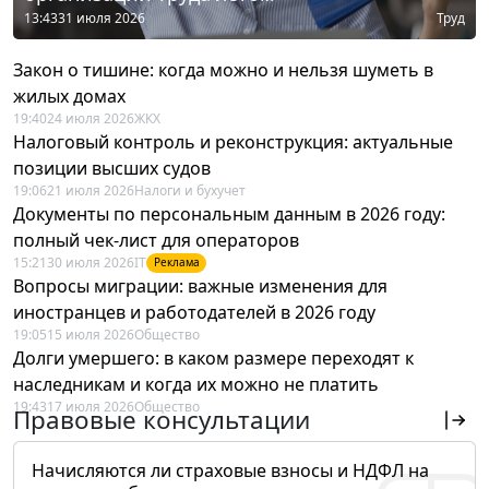
13:43
31 июля 2026
Труд
Закон о тишине: когда можно и нельзя шуметь в
жилых домах
19:40
24 июля 2026
ЖКХ
Налоговый контроль и реконструкция: актуальные
позиции высших судов
19:06
21 июля 2026
Налоги и бухучет
Документы по персональным данным в 2026 году:
полный чек-лист для операторов
15:21
30 июля 2026
IT
Реклама
Вопросы миграции: важные изменения для
иностранцев и работодателей в 2026 году
19:05
15 июля 2026
Общество
Долги умершего: в каком размере переходят к
наследникам и когда их можно не платить
19:43
17 июля 2026
Общество
Правовые консультации
Начисляются ли страховые взносы и НДФЛ на