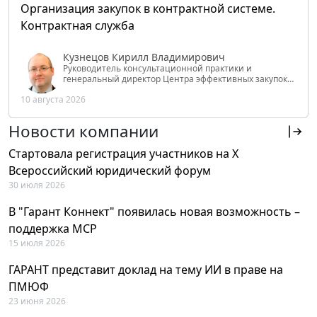
Организация закупок в контрактной системе.
Контрактная служба
Кузнецов Кирилл Владимирович
Руководитель консультационной практики и
генеральный директор Центра эффективных закупок
Tendery.ru, ведущий эксперт РАНХиГС при Президенте
10 августа 2026
РФ
Новости компании
Стартовала регистрация участников на X
Всероссийский юридический форум
30 июля 2026
В "Гарант Коннект" появилась новая возможность –
поддержка MCP
15 июля 2026
ГАРАНТ представит доклад на тему ИИ в праве на
ПМЮФ
23 июня 2026