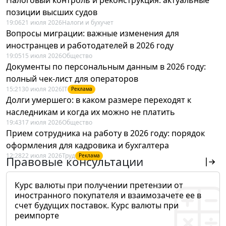
позиции высших судов
19:06
21 июля 2026
Налоги и бухучет
Вопросы миграции: важные изменения для
иностранцев и работодателей в 2026 году
19:05
15 июля 2026
Общество
Документы по персональным данным в 2026 году:
полный чек-лист для операторов
15:21
30 июля 2026
IT
Реклама
Долги умершего: в каком размере переходят к
наследникам и когда их можно не платить
19:43
17 июля 2026
Общество
Прием сотрудника на работу в 2026 году: порядок
оформления для кадровика и бухгалтера
12:28
22 июля 2026
Труд
Реклама
Правовые консультации
Курс валюты при получении претензии от
иностранного покупателя и взаимозачете ее в
счет будущих поставок. Курс валюты при
реимпорте