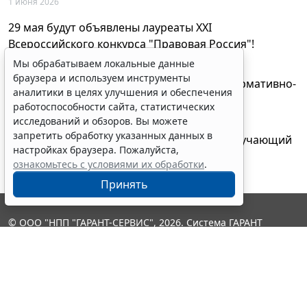
1 июня 2026
29 мая будут объявлены лауреаты XXI
Всероссийского конкурса "Правовая Россия"!
27 мая 2026
Мы обрабатываем локальные данные
браузера и используем инструменты
AI-ассистент Искра теперь анализирует нормативно-
аналитики в целях улучшения и обеспечения
техническую документацию
работоспособности сайта, статистических
28 апреля 2026
исследований и обзоров. Вы можете
запретить обработку указанных данных в
"ГАРАНТ Электронный экспресс" провел обучающий
настройках браузера. Пожалуйста,
вебинар по работе с AI-ассистентом Искра
ознакомьтесь с условиями их обработки
.
23 апреля 2026
Принять
© ООО "НПП "ГАРАНТ-СЕРВИС", 2026. Система ГАРАНТ
выпускается с 1990 года. Компания "Гарант" и ее партнеры
являются участниками Российской ассоциации правовой
информации ГАРАНТ.
Контакты
8-800-200-88-88