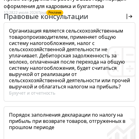
оформления для кадровика и бухгалтера
12:28
22 июля 2026
Труд
Реклама
Правовые консультации
Организация является сельскохозяйственным
товаропроизводителем, применяет общую
систему налогообложения, налог с
сельскохозяйственной деятельности не
уплачивает. Дебиторская задолженность за
молоко, оплаченная после перехода на общую
систему налогообложения, будет считаться
выручкой от реализации от
сельскохозяйственной деятельности или прочей
выручкой и облагаться налогом на прибыль?
Бухучет и отчетность
Порядок заполнения декларации по налогу на
прибыль при возврате товаров, отгруженных в
прошлом периоде