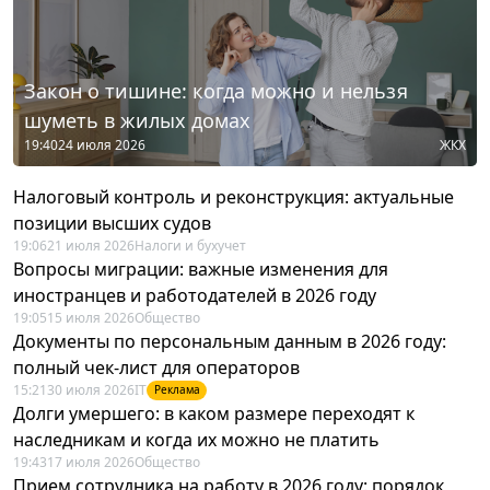
Закон о тишине: когда можно и нельзя
шуметь в жилых домах
19:40
24 июля 2026
ЖКХ
Налоговый контроль и реконструкция: актуальные
позиции высших судов
19:06
21 июля 2026
Налоги и бухучет
Вопросы миграции: важные изменения для
иностранцев и работодателей в 2026 году
19:05
15 июля 2026
Общество
Документы по персональным данным в 2026 году:
полный чек-лист для операторов
15:21
30 июля 2026
IT
Реклама
Долги умершего: в каком размере переходят к
наследникам и когда их можно не платить
19:43
17 июля 2026
Общество
Прием сотрудника на работу в 2026 году: порядок