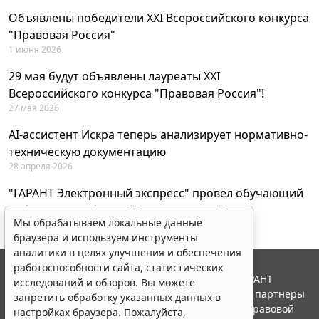
Объявлены победители XXI Всероссийского конкурса
"Правовая Россия"
1 июня 2026
29 мая будут объявлены лауреаты XXI
Всероссийского конкурса "Правовая Россия"!
27 мая 2026
AI-ассистент Искра теперь анализирует нормативно-
техническую документацию
28 апреля 2026
"ГАРАНТ Электронный экспресс" провел обучающий
вебинар по работе с AI-ассистентом Искра
Мы обрабатываем локальные данные
23 апреля 2026
браузера и используем инструменты
аналитики в целях улучшения и обеспечения
работоспособности сайта, статистических
© ООО "НПП "ГАРАНТ-СЕРВИС", 2026. Система ГАРАНТ
исследований и обзоров. Вы можете
выпускается с 1990 года. Компания "Гарант" и ее партнеры
запретить обработку указанных данных в
являются участниками Российской ассоциации правовой
настройках браузера. Пожалуйста,