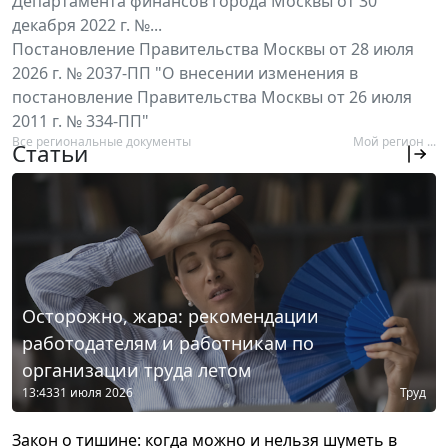
Департамента финансов города Москвы от 30
декабря 2022 г. №...
Постановление Правительства Москвы от 28 июля
2026 г. № 2037-ПП "О внесении изменения в
постановление Правительства Москвы от 26 июля
2011 г. № 334-ПП"
Все региональные документы
Мой регион ...
Статьи
Осторожно, жара: рекомендации
работодателям и работникам по
организации труда летом
13:43
31 июля 2026
Труд
Закон о тишине: когда можно и нельзя шуметь в