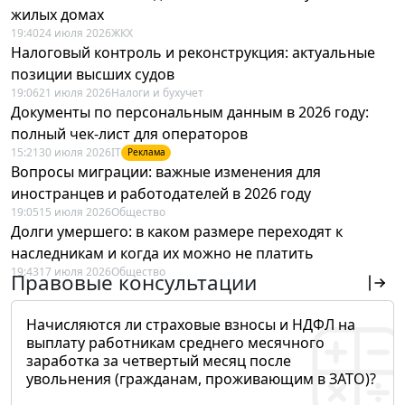
жилых домах
19:40
24 июля 2026
ЖКХ
Налоговый контроль и реконструкция: актуальные
позиции высших судов
19:06
21 июля 2026
Налоги и бухучет
Документы по персональным данным в 2026 году:
полный чек-лист для операторов
15:21
30 июля 2026
IT
Реклама
Вопросы миграции: важные изменения для
иностранцев и работодателей в 2026 году
19:05
15 июля 2026
Общество
Долги умершего: в каком размере переходят к
наследникам и когда их можно не платить
19:43
17 июля 2026
Общество
Правовые консультации
Начисляются ли страховые взносы и НДФЛ на
выплату работникам среднего месячного
заработка за четвертый месяц после
увольнения (гражданам, проживающим в ЗАТО)?